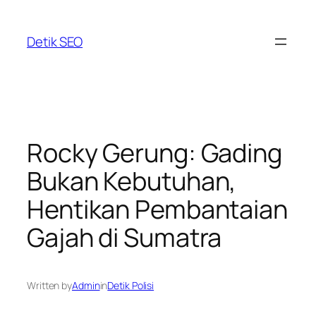
Skip
to
Detik SEO
content
Rocky Gerung: Gading
Bukan Kebutuhan,
Hentikan Pembantaian
Gajah di Sumatra
Written by
Admin
in
Detik Polisi