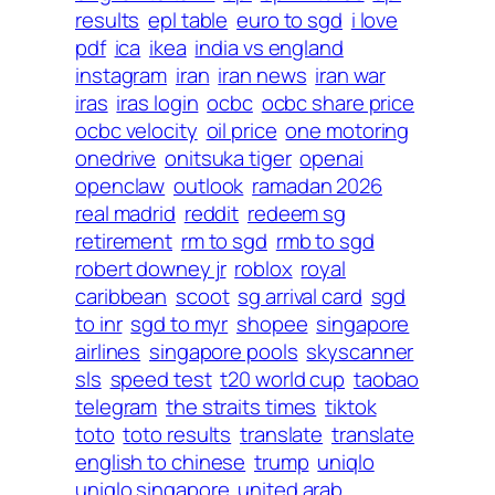
results
epl table
euro to sgd
i love
pdf
ica
ikea
india vs england
instagram
iran
iran news
iran war
iras
iras login
ocbc
ocbc share price
ocbc velocity
oil price
one motoring
onedrive
onitsuka tiger
openai
openclaw
outlook
ramadan 2026
real madrid
reddit
redeem sg
retirement
rm to sgd
rmb to sgd
robert downey jr
roblox
royal
caribbean
scoot
sg arrival card
sgd
to inr
sgd to myr
shopee
singapore
airlines
singapore pools
skyscanner
sls
speed test
t20 world cup
taobao
telegram
the straits times
tiktok
toto
toto results
translate
translate
english to chinese
trump
uniqlo
uniqlo singapore
united arab