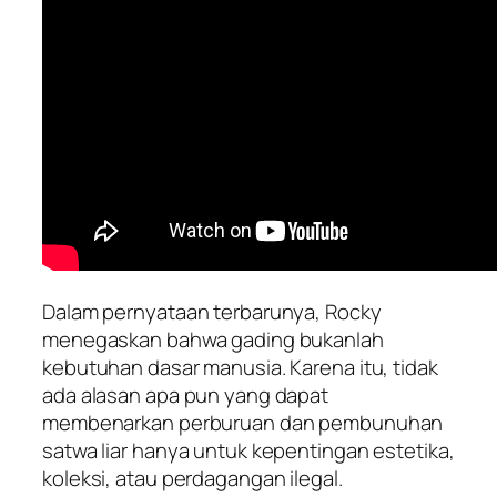
Dalam pernyataan terbarunya, Rocky
menegaskan bahwa gading bukanlah
kebutuhan dasar manusia. Karena itu, tidak
ada alasan apa pun yang dapat
membenarkan perburuan dan pembunuhan
satwa liar hanya untuk kepentingan estetika,
koleksi, atau perdagangan ilegal.