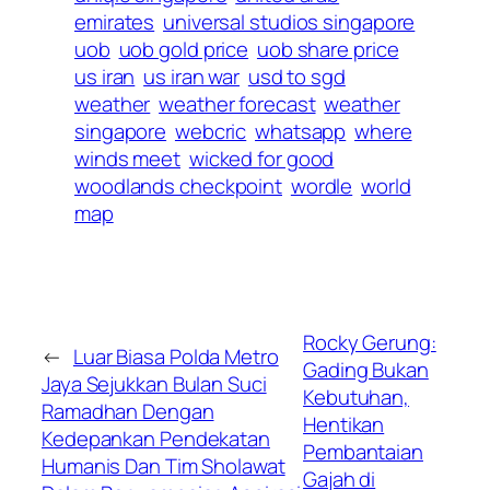
emirates
universal studios singapore
uob
uob gold price
uob share price
us iran
us iran war
usd to sgd
weather
weather forecast
weather
singapore
webcric
whatsapp
where
winds meet
wicked for good
woodlands checkpoint
wordle
world
map
Rocky Gerung:
←
Luar Biasa Polda Metro
Gading Bukan
Jaya Sejukkan Bulan Suci
Kebutuhan,
Ramadhan Dengan
Hentikan
Kedepankan Pendekatan
Pembantaian
Humanis Dan Tim Sholawat
Gajah di