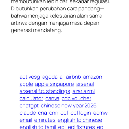
membutuhkan lebih dari sekadar regulasi.
Dibutuhkan perubahan cara pandang—
bahwa menjaga kelestarian alam sama
artinya dengan menjaga masa depan
generasi mendatang.
activesg
agoda
ai
airbnb
amazon
apple
apple singapore
arsenal
arsenal f.c. standings
azar azmi
calculator
canva
cdc voucher
chatgpt
chinese new year 2026
claude
cna
cnn
cpf
cpf login
edmw
email
emirates
english to chinese
english to tamil
epl
epl fixtures
epl