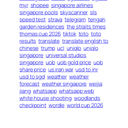
myr
shopee
singapore airlines
singapore pools
skyscanner
sls
speed test
strava
telegram
tengah
garden residences
the straits times
thomas cup 2026
tiktok
toto
toto
results
translate
translate english to
chinese
trump
ucl
uniqlo
uniqlo
singapore
universal studios
singapore
uob
uob gold price
uob
share price
us iran war
usd to inr
usd to sgd
weather
weather
forecast
weather singapore
weijia
jiang
whatsapp
whatsapp web
white house shooting
woodlands
checkpoint
wordle
world cup 2026