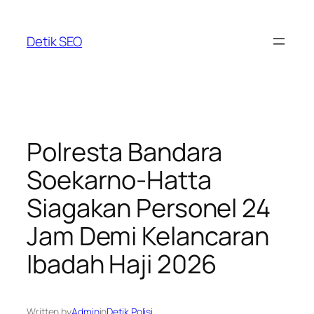
Skip
to
Detik SEO
content
Polresta Bandara
Soekarno-Hatta
Siagakan Personel 24
Jam Demi Kelancaran
Ibadah Haji 2026
Written by
Admin
in
Detik Polisi