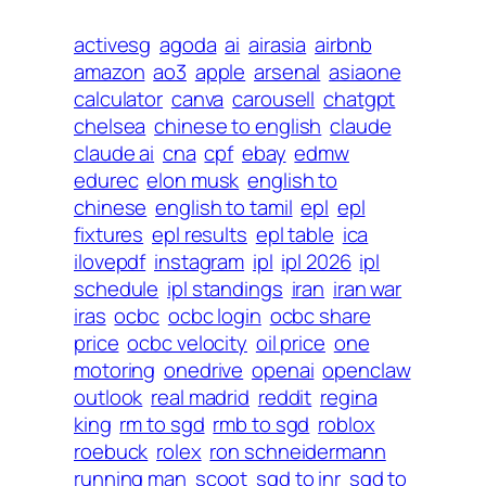
activesg
agoda
ai
airasia
airbnb
amazon
ao3
apple
arsenal
asiaone
calculator
canva
carousell
chatgpt
chelsea
chinese to english
claude
claude ai
cna
cpf
ebay
edmw
edurec
elon musk
english to
chinese
english to tamil
epl
epl
fixtures
epl results
epl table
ica
ilovepdf
instagram
ipl
ipl 2026
ipl
schedule
ipl standings
iran
iran war
iras
ocbc
ocbc login
ocbc share
price
ocbc velocity
oil price
one
motoring
onedrive
openai
openclaw
outlook
real madrid
reddit
regina
king
rm to sgd
rmb to sgd
roblox
roebuck
rolex
ron schneidermann
running man
scoot
sgd to inr
sgd to