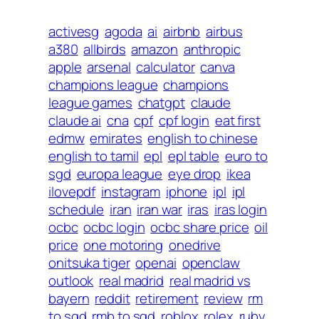
activesg
agoda
ai
airbnb
airbus
a380
allbirds
amazon
anthropic
apple
arsenal
calculator
canva
champions league
champions
league games
chatgpt
claude
claude ai
cna
cpf
cpf login
eat first
edmw
emirates
english to chinese
english to tamil
epl
epl table
euro to
sgd
europa league
eye drop
ikea
ilovepdf
instagram
iphone
ipl
ipl
schedule
iran
iran war
iras
iras login
ocbc
ocbc login
ocbc share price
oil
price
one motoring
onedrive
onitsuka tiger
openai
openclaw
outlook
real madrid
real madrid vs
bayern
reddit
retirement
review
rm
to sgd
rmb to sgd
roblox
rolex
ruby