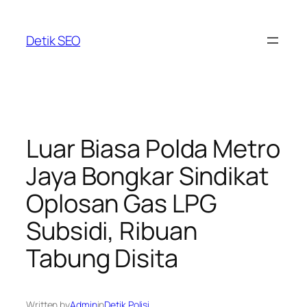
Skip
to
Detik SEO
content
Luar Biasa Polda Metro
Jaya Bongkar Sindikat
Oplosan Gas LPG
Subsidi, Ribuan
Tabung Disita
Written by
Admin
in
Detik Polisi