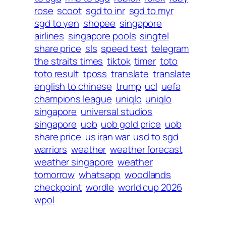
rose
scoot
sgd to inr
sgd to myr
sgd to yen
shopee
singapore
airlines
singapore pools
singtel
share price
sls
speed test
telegram
the straits times
tiktok
timer
toto
toto result
tposs
translate
translate
english to chinese
trump
ucl
uefa
champions league
uniqlo
uniqlo
singapore
universal studios
singapore
uob
uob gold price
uob
share price
us iran war
usd to sgd
warriors
weather
weather forecast
weather singapore
weather
tomorrow
whatsapp
woodlands
checkpoint
wordle
world cup 2026
wpol