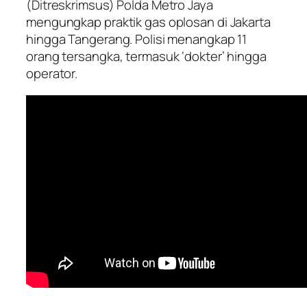
(Ditreskrimsus) Polda Metro Jaya
mengungkap praktik gas oplosan di Jakarta
hingga Tangerang. Polisi menangkap 11
orang tersangka, termasuk ‘dokter’ hingga
operator.