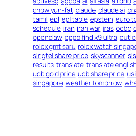
activesg
agoda
ai
airasia
airbnb
chow yun-fat
claude
claude ai
cn
tamil
epl
epl table
epstein
euro t
schedule
iran
iran war
iras
ocbc
openclaw
oppo find x9 ultra
outl
rolex gmt saru
rolex watch singap
singtel share price
skyscanner
sls
results
translate
translate englis
uob gold price
uob share price
us 
singapore
weather tomorrow
wha