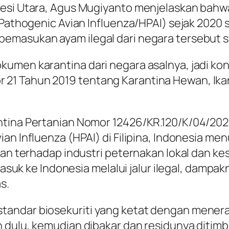
wesi Utara, Agus Mugiyanto menjelaskan bahwa
y Pathogenic Avian Influenza/HPAI) sejak 2020
emasukan ayam ilegal dari negara tersebut s
umen karantina dari negara asalnya, jadi kon
21 Tahun 2019 tentang Karantina Hewan, Ika
antina Pertanian Nomor 12426/KR.120/K/04/2
ian Influenza (HPAI) di Filipina, Indonesia 
ngan terhadap industri peternakan lokal dan 
i masuk ke Indonesia melalui jalur ilegal, da
s.
tandar biosekuriti yang ketat dengan mener
 dulu, kemudian dibakar dan residunya ditimbu