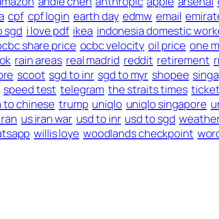
amazon
andie chen
anthropic
apple
arsenal
a
cpf
cpf login
earth day
edmw
email
emirat
o sgd
i love pdf
ikea
indonesia domestic work
ocbc share price
ocbc velocity
oil price
one m
ook
rain areas
real madrid
reddit
retirement
r
ore
scoot
sgd to inr
sgd to myr
shopee
singa
speed test
telegram
the straits times
ticke
h to chinese
trump
uniqlo
uniqlo singapore
u
iran
us iran war
usd to inr
usd to sgd
weathe
tsapp
willis loye
woodlands checkpoint
wor