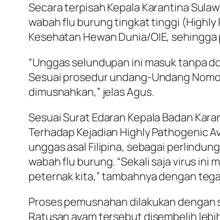
Secara terpisah Kepala Karantina Sula
wabah flu burung tingkat tinggi (Highl
Kesehatan Hewan Dunia/OIE, sehingga p
“Unggas selundupan ini masuk tanpa dok
Sesuai prosedur undang-Undang Nomor 
dimusnahkan,” jelas Agus.
Sesuai Surat Edaran Kepala Badan Kar
Terhadap Kejadian Highly Pathogenic Av
unggas asal Filipina, sebagai perlindu
wabah flu burung. “Sekali saja virus in
peternak kita,” tambahnya dengan tega
Proses pemusnahan dilakukan dengan s
Ratusan ayam tersebut disembelih lebih