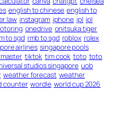
calculator
canva
chatgpt
chelsea
es
english to chinese
english to
er law
instagram
iphone
ipl
ipl
otoring
onedrive
onitsuka tiger
m to sgd
rmb to sgd
roblox
rolex
pore airlines
singapore pools
tmaster
tiktok
tim cook
toto
toto
niversal studios singapore
uob
r
weather forecast
weather
d counter
wordle
world cup 2026