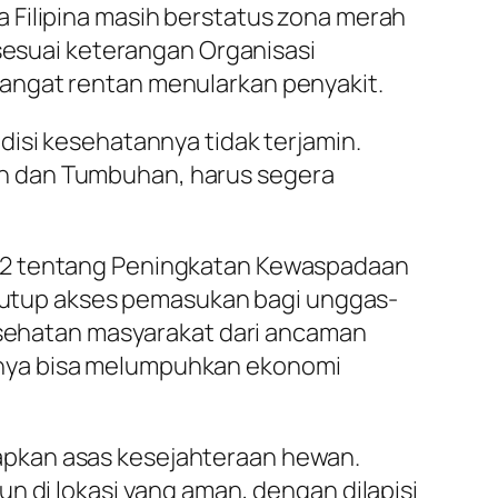
 Filipina masih berstatus zona merah
 sesuai keterangan Organisasi
angat rentan menularkan penyakit.
disi kesehatannya tidak terjamin.
n dan Tumbuhan, harus segera
022 tentang Peningkatan Kewaspadaan
menutup akses pemasukan bagi unggas-
kesehatan masyarakat dari ancaman
mpaknya bisa melumpuhkan ekonomi
apkan asas kesejahteraan hewan.
n di lokasi yang aman, dengan dilapisi