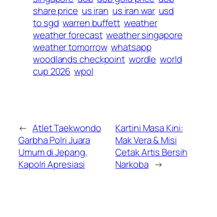
share price
us iran
us iran war
usd
to sgd
warren buffett
weather
weather forecast
weather singapore
weather tomorrow
whatsapp
woodlands checkpoint
wordle
world
cup 2026
wpol
←
Atlet Taekwondo
Kartini Masa Kini:
Garbha Polri Juara
Mak Vera & Misi
Umum di Jepang,
Cetak Artis Bersih
Kapolri Apresiasi
Narkoba
→