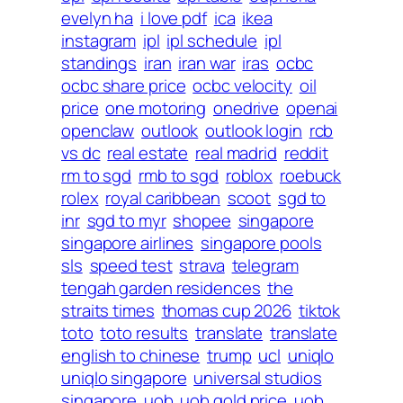
evelyn ha
i love pdf
ica
ikea
instagram
ipl
ipl schedule
ipl
standings
iran
iran war
iras
ocbc
ocbc share price
ocbc velocity
oil
price
one motoring
onedrive
openai
openclaw
outlook
outlook login
rcb
vs dc
real estate
real madrid
reddit
rm to sgd
rmb to sgd
roblox
roebuck
rolex
royal caribbean
scoot
sgd to
inr
sgd to myr
shopee
singapore
singapore airlines
singapore pools
sls
speed test
strava
telegram
tengah garden residences
the
straits times
thomas cup 2026
tiktok
toto
toto results
translate
translate
english to chinese
trump
ucl
uniqlo
uniqlo singapore
universal studios
singapore
uob
uob gold price
uob