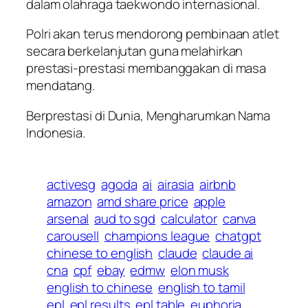
dalam olahraga taekwondo internasional.
Polri akan terus mendorong pembinaan atlet
secara berkelanjutan guna melahirkan
prestasi-prestasi membanggakan di masa
mendatang.
Berprestasi di Dunia, Mengharumkan Nama
Indonesia.
activesg
agoda
ai
airasia
airbnb
amazon
amd share price
apple
arsenal
aud to sgd
calculator
canva
carousell
champions league
chatgpt
chinese to english
claude
claude ai
cna
cpf
ebay
edmw
elon musk
english to chinese
english to tamil
epl
epl results
epl table
euphoria