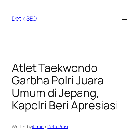
Skip
to
Detik SEO
content
Atlet Taekwondo
Garbha Polri Juara
Umum di Jepang,
Kapolri Beri Apresiasi
Written by
Admin
in
Detik Polisi