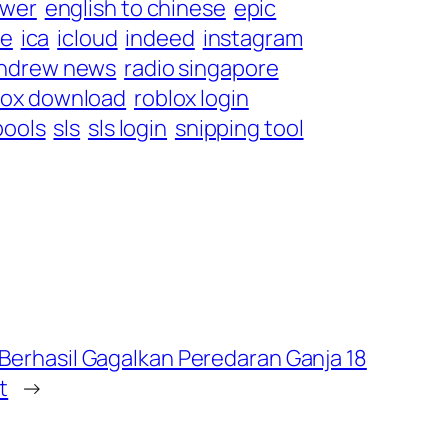
wer
english to chinese
epic
ge
ica
icloud
indeed
instagram
andrew news
radio singapore
lox download
roblox login
pools
sls
sls login
snipping tool
 Berhasil Gagalkan Peredaran Ganja 18
t
→