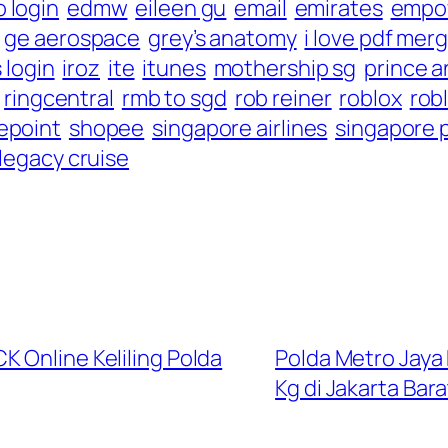
 login
edmw
eileen gu
email
emirates
empo
ge aerospace
grey’s anatomy
i love pdf mer
s login
iroz
ite
itunes
mothership sg
prince 
ringcentral
rmb to sgd
rob reiner
roblox
rob
epoint
shopee
singapore airlines
singapore 
legacy cruise
 Online Keliling Polda
Polda Metro Jaya
Kg di Jakarta Bara