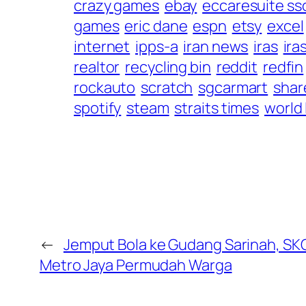
crazy games
ebay
eccaresuite sso
games
eric dane
espn
etsy
excel
internet
ipps-a
iran news
iras
ira
realtor
recycling bin
reddit
redfin
rockauto
scratch
sgcarmart
shar
spotify
steam
straits times
world 
←
Jemput Bola ke Gudang Sarinah, SKCK
Metro Jaya Permudah Warga