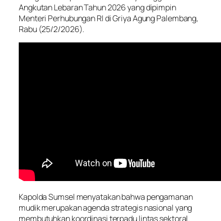
Angkutan Lebaran Tahun 2026 yang dipimpin
Menteri Perhubungan RI di Griya Agung Palembang,
Rabu (25/2/2026).
Kapolda Sumsel menyatakan bahwa pengamanan
mudik merupakan agenda strategis nasional yang
membutuhkan koordinasi terpadu lintas sektoral.