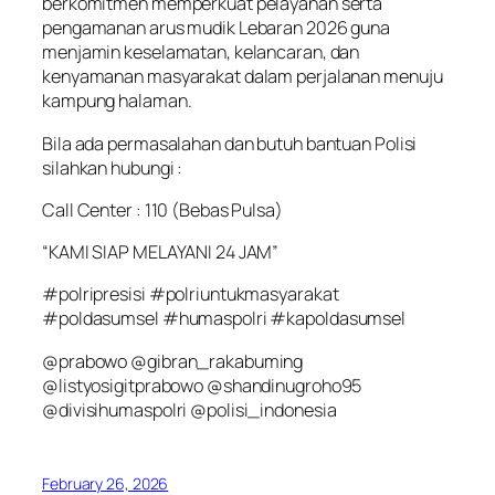
berkomitmen memperkuat pelayanan serta
pengamanan arus mudik Lebaran 2026 guna
menjamin keselamatan, kelancaran, dan
kenyamanan masyarakat dalam perjalanan menuju
kampung halaman.
Bila ada permasalahan dan butuh bantuan Polisi
silahkan hubungi :
Call Center : 110 (Bebas Pulsa)
“KAMI SIAP MELAYANI 24 JAM”
#polripresisi #polriuntukmasyarakat
#poldasumsel #humaspolri #kapoldasumsel
@prabowo @gibran_rakabuming
@listyosigitprabowo @shandinugroho95
@divisihumaspolri @polisi_indonesia
February 26, 2026