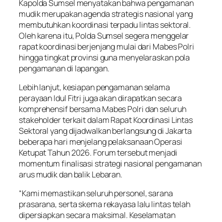
Kapolda Sumsel menyatakan bahwa pengamanan
mudik merupakan agenda strategis nasional yang
membutuhkan koordinasi terpadu lintas sektoral.
Oleh karena itu, Polda Sumsel segera menggelar
rapat koordinasi berjenjang mulai dari Mabes Polri
hingga tingkat provinsi guna menyelaraskan pola
pengamanan di lapangan.
Lebih lanjut, kesiapan pengamanan selama
perayaan Idul Fitri juga akan dirapatkan secara
komprehensif bersama Mabes Polri dan seluruh
stakeholder terkait dalam Rapat Koordinasi Lintas
Sektoral yang dijadwalkan berlangsung di Jakarta
beberapa hari menjelang pelaksanaan Operasi
Ketupat Tahun 2026. Forum tersebut menjadi
momentum finalisasi strategi nasional pengamanan
arus mudik dan balik Lebaran.
“Kami memastikan seluruh personel, sarana
prasarana, serta skema rekayasa lalu lintas telah
dipersiapkan secara maksimal. Keselamatan