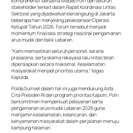
komprehensif bersama Mabes Polri dan seluruh
stakeholder terkait dalam Rapat Koordinasi Lintas
Sektoral yang dijadwalkan berlangsung di Jakarta
beberapa hari menjelang pelaksanaan Operasi
Ketupat Tahun 2026. Forum tersebut menjadi
momentum finalisasi strategi nasional pengamanan
arus mudik dan balik Lebaran.
“Kami memastikan seluruh personel, sarana
prasarana, serta skema rekayasa lalu lintas telah
dipersiapkan secara maksimal. Keselamatan
masyarakat menjadi prioritas utama,” tegas
Kapolda.
Polda Sumsel dalam hal ini juga mendukung Asta
Cita Presiden RI dan program prioritas Kapolri, Polri
berkomitmen memperkuat pelayanan serta
pengamanan arus mudik Lebaran 2026 guna
menjamin keselamatan, kelancaran, dan
kenyamanan masyarakat dalam perjalanan menuju
kampung halaman.