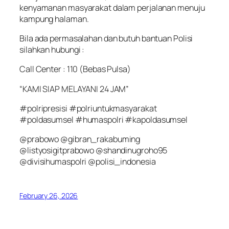
kenyamanan masyarakat dalam perjalanan menuju
kampung halaman.
Bila ada permasalahan dan butuh bantuan Polisi
silahkan hubungi :
Call Center : 110 (Bebas Pulsa)
“KAMI SIAP MELAYANI 24 JAM”
#polripresisi #polriuntukmasyarakat
#poldasumsel #humaspolri #kapoldasumsel
@prabowo @gibran_rakabuming
@listyosigitprabowo @shandinugroho95
@divisihumaspolri @polisi_indonesia
February 26, 2026