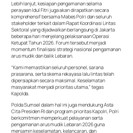
Lebih lanjut, kesiapan pengamanan selama
perayaan Idul Fitri juga akan dirapatkan secara
komprehensif bersama Mabes Polri dan seluruh
stakeholder terkait dalam Rapat Koordinasi Lintas
Sektoral yang dijadwalkan berlangsung di Jakarta
beberapa hari menjelang pelaksanaan Operasi
Ketupat Tahun 2026. Forum tersebut menjadi
momentum finalisasi strategi nasional pengamanan
arus mudik dan balik Lebaran.
“Kami memastikan seluruh personel, sarana
prasarana, serta skema rekayasa lalu lintas telah
dipersiapkan secara maksimal. Keselamatan
masyarakat menjadi prioritas utama,” tegas
Kapolda.
Polda Sumsel dalam hal ini juga mendukung Asta
Cita Presiden RI dan program prioritas Kapolri, Polri
berkomitmen memperkuat pelayanan serta
pengamanan arus mudik Lebaran 2026 guna
menjamin keselamatan, kelancaran, dan