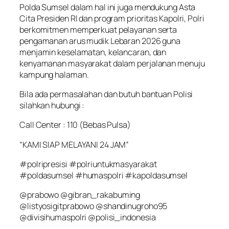
Polda Sumsel dalam hal ini juga mendukung Asta
Cita Presiden RI dan program prioritas Kapolri, Polri
berkomitmen memperkuat pelayanan serta
pengamanan arus mudik Lebaran 2026 guna
menjamin keselamatan, kelancaran, dan
kenyamanan masyarakat dalam perjalanan menuju
kampung halaman.
Bila ada permasalahan dan butuh bantuan Polisi
silahkan hubungi :
Call Center : 110 (Bebas Pulsa)
“KAMI SIAP MELAYANI 24 JAM”
#polripresisi #polriuntukmasyarakat
#poldasumsel #humaspolri #kapoldasumsel
@prabowo @gibran_rakabuming
@listyosigitprabowo @shandinugroho95
@divisihumaspolri @polisi_indonesia