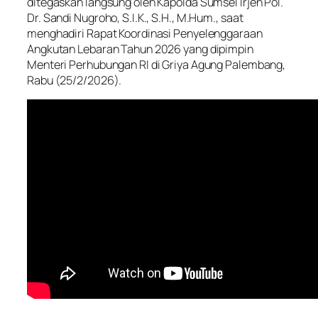
ditegaskan langsung oleh Kapolda Sumsel Irjen Pol.
Dr. Sandi Nugroho, S.I.K., S.H., M.Hum., saat
menghadiri Rapat Koordinasi Penyelenggaraan
Angkutan Lebaran Tahun 2026 yang dipimpin
Menteri Perhubungan RI di Griya Agung Palembang,
Rabu (25/2/2026).