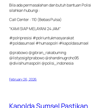
Bila ada permasalahan dan butuh bantuan Polisi
silahkan hubungi :
Call Center : 110 (Bebas Pulsa)
“KAMI SIAP MELAYANI 24 JAM”
#polripresisi #polriuntukmasyarakat
#poldasumsel #humaspolri #kapoldasumsel
@prabowo @gibran_rakabuming
@listyosigitprabowo @shandinugroho95
@divisihumaspolri @polisi_indonesia
February 26, 2026
Kapolda Sumsel Pastikan