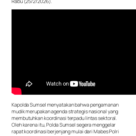
Rabu (25/2/2026).
Kapolda Sumsel menyatakan bahwa pengamanan
mudik merupakan agenda strategis nasional yang
membutuhkan koordinasi terpadu lintas sektoral.
Oleh karena itu, Polda Sumsel segera menggelar
rapat koordinasi berjenjang mulai dari Mabes Polri