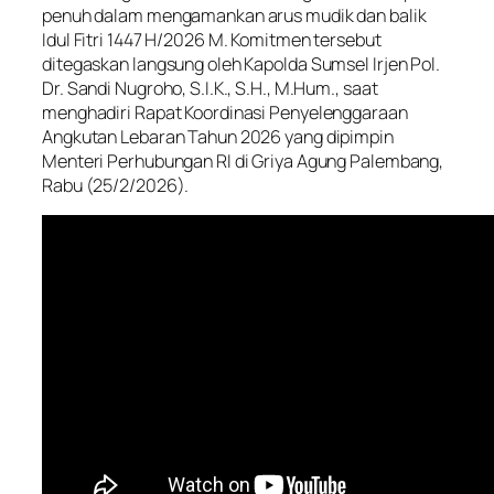
penuh dalam mengamankan arus mudik dan balik
Idul Fitri 1447 H/2026 M. Komitmen tersebut
ditegaskan langsung oleh Kapolda Sumsel Irjen Pol.
Dr. Sandi Nugroho, S.I.K., S.H., M.Hum., saat
menghadiri Rapat Koordinasi Penyelenggaraan
Angkutan Lebaran Tahun 2026 yang dipimpin
Menteri Perhubungan RI di Griya Agung Palembang,
Rabu (25/2/2026).