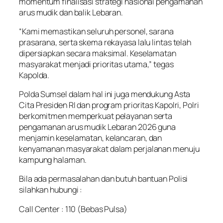
momentum finalisasi strategi nasional pengamanan
arus mudik dan balik Lebaran.
“Kami memastikan seluruh personel, sarana
prasarana, serta skema rekayasa lalu lintas telah
dipersiapkan secara maksimal. Keselamatan
masyarakat menjadi prioritas utama,” tegas
Kapolda.
Polda Sumsel dalam hal ini juga mendukung Asta
Cita Presiden RI dan program prioritas Kapolri, Polri
berkomitmen memperkuat pelayanan serta
pengamanan arus mudik Lebaran 2026 guna
menjamin keselamatan, kelancaran, dan
kenyamanan masyarakat dalam perjalanan menuju
kampung halaman.
Bila ada permasalahan dan butuh bantuan Polisi
silahkan hubungi :
Call Center : 110 (Bebas Pulsa)