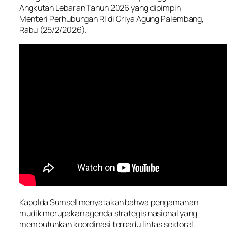
Angkutan Lebaran Tahun 2026 yang dipimpin
Menteri Perhubungan RI di Griya Agung Palembang,
Rabu (25/2/2026).
Kapolda Sumsel menyatakan bahwa pengamanan
mudik merupakan agenda strategis nasional yang
membutuhkan koordinasi terpadu lintas sektoral.