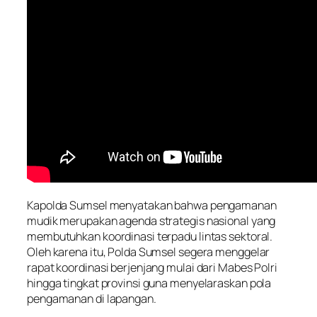
Kapolda Sumsel menyatakan bahwa pengamanan
mudik merupakan agenda strategis nasional yang
membutuhkan koordinasi terpadu lintas sektoral.
Oleh karena itu, Polda Sumsel segera menggelar
rapat koordinasi berjenjang mulai dari Mabes Polri
hingga tingkat provinsi guna menyelaraskan pola
pengamanan di lapangan.