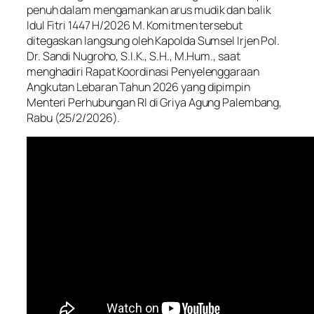
penuh dalam mengamankan arus mudik dan balik
Idul Fitri 1447 H/2026 M. Komitmen tersebut
ditegaskan langsung oleh Kapolda Sumsel Irjen Pol.
Dr. Sandi Nugroho, S.I.K., S.H., M.Hum., saat
menghadiri Rapat Koordinasi Penyelenggaraan
Angkutan Lebaran Tahun 2026 yang dipimpin
Menteri Perhubungan RI di Griya Agung Palembang,
Rabu (25/2/2026).