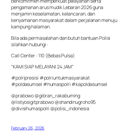
berkomitmen memperkuat pelayanan serta
pengamanan arus mudik Lebaran 2026 guna
menjamin keselamatan, kelancaran, dan
kenyamanan masyarakat dalam perjalanan menuju
kampung halaman.
Bila ada permasalahan dan butuh bantuan Polisi
silahkan hubungi :
Call Center : 110 (Bebas Pulsa)
“KAMI SIAP MELAYANI 24 JAM”
#polripresisi #polriuntukmasyarakat
#poldasumsel #humaspolri #kapoldasumsel
@prabowo @gibran_rakabuming
@listyosigitprabowo @shandinugroho95
@divisihumaspolri @polisi_indonesia
February 26, 2026