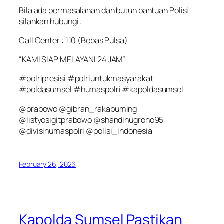
Bila ada permasalahan dan butuh bantuan Polisi
silahkan hubungi :
Call Center : 110 (Bebas Pulsa)
“KAMI SIAP MELAYANI 24 JAM”
#polripresisi #polriuntukmasyarakat
#poldasumsel #humaspolri #kapoldasumsel
@prabowo @gibran_rakabuming
@listyosigitprabowo @shandinugroho95
@divisihumaspolri @polisi_indonesia
February 26, 2026
Kapolda Sumsel Pastikan