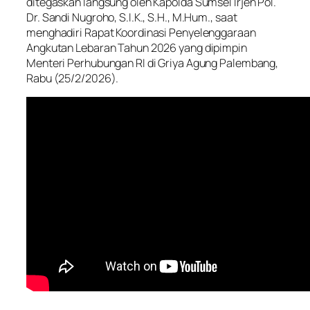
ditegaskan langsung oleh Kapolda Sumsel Irjen Pol.
Dr. Sandi Nugroho, S.I.K., S.H., M.Hum., saat
menghadiri Rapat Koordinasi Penyelenggaraan
Angkutan Lebaran Tahun 2026 yang dipimpin
Menteri Perhubungan RI di Griya Agung Palembang,
Rabu (25/2/2026).