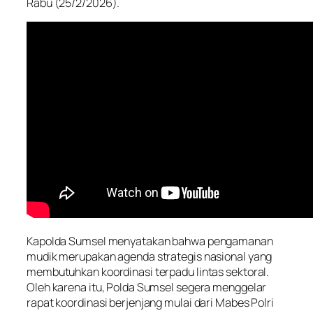
Rabu (25/2/2026).
Kapolda Sumsel menyatakan bahwa pengamanan
mudik merupakan agenda strategis nasional yang
membutuhkan koordinasi terpadu lintas sektoral.
Oleh karena itu, Polda Sumsel segera menggelar
rapat koordinasi berjenjang mulai dari Mabes Polri