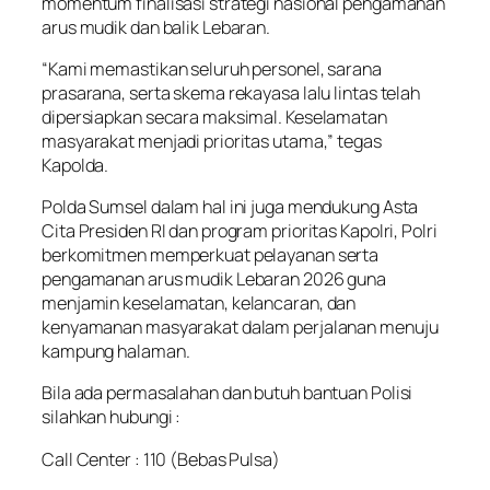
momentum finalisasi strategi nasional pengamanan
arus mudik dan balik Lebaran.
“Kami memastikan seluruh personel, sarana
prasarana, serta skema rekayasa lalu lintas telah
dipersiapkan secara maksimal. Keselamatan
masyarakat menjadi prioritas utama,” tegas
Kapolda.
Polda Sumsel dalam hal ini juga mendukung Asta
Cita Presiden RI dan program prioritas Kapolri, Polri
berkomitmen memperkuat pelayanan serta
pengamanan arus mudik Lebaran 2026 guna
menjamin keselamatan, kelancaran, dan
kenyamanan masyarakat dalam perjalanan menuju
kampung halaman.
Bila ada permasalahan dan butuh bantuan Polisi
silahkan hubungi :
Call Center : 110 (Bebas Pulsa)