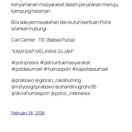
kenyamanan masyarakat dalam perjalanan menuju
kampung halaman.
Bila ada permasalahan dan butuh bantuan Polisi
silahkan hubungi :
Call Center : 110 (Bebas Pulsa)
“KAMI SIAP MELAYANI 24 JAM”
#polripresisi #polriuntukmasyarakat
#poldasumsel #humaspolri #kapoldasumsel
@prabowo @gibran_rakabuming
@listyosigitprabowo @shandinugroho95
@divisihumaspolri @polisi_indonesia
February 26, 2026