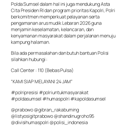
Polda Sumsel dalam hal ini juga mendukung Asta
Cita Presiden RI dan program prioritas Kapolri, Polri
berkomitmen memperkuat pelayanan serta
pengamanan arus mudik Lebaran 2026 guna
menjamin keselamatan, kelancaran, dan
kenyamanan masyarakat dalam perjalanan menuju
kampung halaman.
Bila ada permasalahan dan butuh bantuan Polisi
silahkan hubungi :
Call Center : 110 (Bebas Pulsa)
“KAMI SIAP MELAYANI 24 JAM”
#polripresisi #polriuntukmasyarakat
#poldasumsel #humaspolri #kapoldasumsel
@prabowo @gibran_rakabuming
@listyosigitprabowo @shandinugroho95
@divisihumaspolri @polisi_indonesia