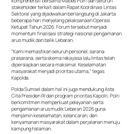
komprehensif bersama Mabes Polri dan seluruh
stakeholder terkait dalam Rapat Koordinasi Lintas
Sektoral yang dijadwalkan berlangsung di Jakarta
beberapa hari menjelang pelaksanaan Operasi
Ketupat Tahun 2026. Forum tersebut menjadi
momentum finalisasi strategi nasional pengamanan
arus mudik dan balik Lebaran.
“Kami memastikan seluruh personel, sarana
prasarana, serta skema rekayasa lalu lintas telah
dipersiapkan secara maksimal. Keselamatan
masyarakat menjadi prioritas utama,” tegas
Kapolda.
Polda Sumsel dalam hal ini juga mendukung Asta
Cita Presiden RI dan program prioritas Kapolri, Polri
berkomitmen memperkuat pelayanan serta
pengamanan arus mudik Lebaran 2026 guna
menjamin keselamatan, kelancaran, dan
kenyamanan masyarakat dalam perjalanan menuju
kampung halaman.