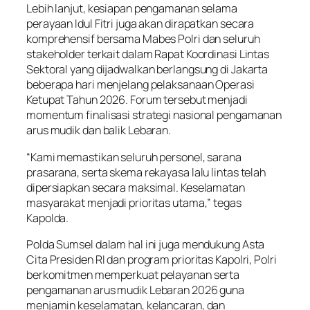
Lebih lanjut, kesiapan pengamanan selama
perayaan Idul Fitri juga akan dirapatkan secara
komprehensif bersama Mabes Polri dan seluruh
stakeholder terkait dalam Rapat Koordinasi Lintas
Sektoral yang dijadwalkan berlangsung di Jakarta
beberapa hari menjelang pelaksanaan Operasi
Ketupat Tahun 2026. Forum tersebut menjadi
momentum finalisasi strategi nasional pengamanan
arus mudik dan balik Lebaran.
“Kami memastikan seluruh personel, sarana
prasarana, serta skema rekayasa lalu lintas telah
dipersiapkan secara maksimal. Keselamatan
masyarakat menjadi prioritas utama,” tegas
Kapolda.
Polda Sumsel dalam hal ini juga mendukung Asta
Cita Presiden RI dan program prioritas Kapolri, Polri
berkomitmen memperkuat pelayanan serta
pengamanan arus mudik Lebaran 2026 guna
menjamin keselamatan, kelancaran, dan