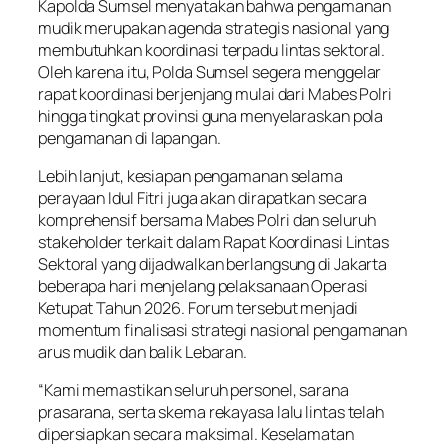
Kapolda Sumsel menyatakan bahwa pengamanan
mudik merupakan agenda strategis nasional yang
membutuhkan koordinasi terpadu lintas sektoral.
Oleh karena itu, Polda Sumsel segera menggelar
rapat koordinasi berjenjang mulai dari Mabes Polri
hingga tingkat provinsi guna menyelaraskan pola
pengamanan di lapangan.
Lebih lanjut, kesiapan pengamanan selama
perayaan Idul Fitri juga akan dirapatkan secara
komprehensif bersama Mabes Polri dan seluruh
stakeholder terkait dalam Rapat Koordinasi Lintas
Sektoral yang dijadwalkan berlangsung di Jakarta
beberapa hari menjelang pelaksanaan Operasi
Ketupat Tahun 2026. Forum tersebut menjadi
momentum finalisasi strategi nasional pengamanan
arus mudik dan balik Lebaran.
“Kami memastikan seluruh personel, sarana
prasarana, serta skema rekayasa lalu lintas telah
dipersiapkan secara maksimal. Keselamatan