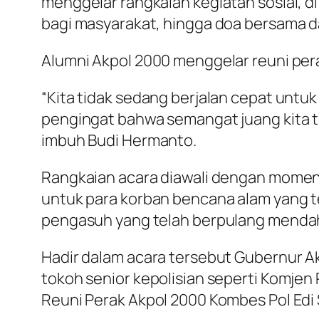
menggelar rangkaian kegiatan sosial, d
bagi masyarakat, hingga doa bersama d
Alumni Akpol 2000 menggelar reuni pera
“Kita tidak sedang berjalan cepat untuk 
pengingat bahwa semangat juang kita tid
imbuh Budi Hermanto.
Rangkaian acara diawali dengan momen
untuk para korban bencana alam yang t
pengasuh yang telah berpulang mendah
Hadir dalam acara tersebut Gubernur Akp
tokoh senior kepolisian seperti Komjen P
Reuni Perak Akpol 2000 Kombes Pol Edi S