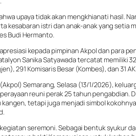
.
ahwa upaya tidak akan mengkhianati hasil. Na
erta kesabaran istri dan anak-anak yang seti
es Budi Hermanto.
presiasi kepada pimpinan Akpol dan para p
i, Batalyon Sanika Satyawada tercatat memiliki 
gjen), 291 Komisaris Besar (Kombes), dan 31 AK
 (Akpol) Semarang, Selasa (13/1/2026), kelua
perayaan reuni perak 25 tahun pengabdian. D
mu kangen, tetapi juga menjadi simbol kokohn
d.
an kegiatan seremoni. Sebagai bentuk syukur d