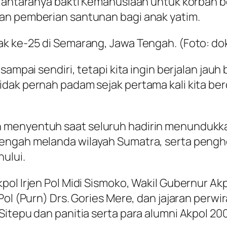
i antaranya bakti Kemanusiaan untuk korban 
an pemberian santunan bagi anak yatim.
k ke-25 di Semarang, Jawa Tengah. (Foto: dok
sampai sendiri, tetapi kita ingin berjalan jau
ak pernah padam sejak pertama kali kita berdi
 menyentuh saat seluruh hadirin menundukkan
engah melanda wilayah Sumatra, serta pengh
ului.
ol Irjen Pol Midi Sismoko, Wakil Gubernur Akpo
ol (Purn) Drs. Gories Mere, dan jajaran perwira
itepu dan panitia serta para alumni Akpol 20