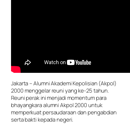
Jakarta – Alumni Akademi Kepolisian (Akpol)
2000 menggelar reuni yang ke-25 tahun.
Reuni perak ini menjadi momentum para
bhayangkara alumni Akpol 2000 untuk
memperkuat persaudaraan dan pengabdian
serta bakti kepada negeri.