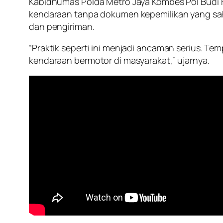
Kabidhumas Polda Metro Jaya Kombes Pol Budi 
kendaraan tanpa dokumen kepemilikan yang s
dan pengiriman.
“Praktik seperti ini menjadi ancaman serius.
kendaraan bermotor di masyarakat,” ujarnya.