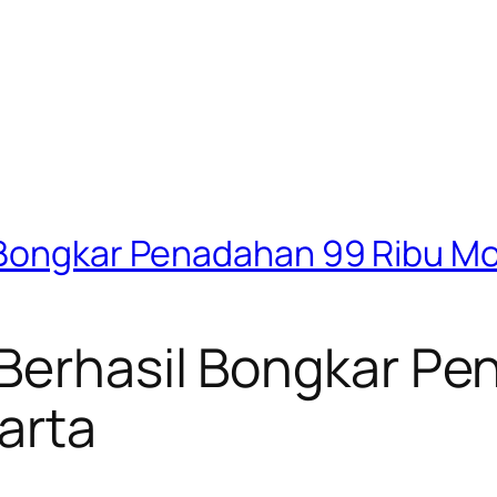
Bongkar Penadahan 99 Ribu Moto
 Berhasil Bongkar P
karta