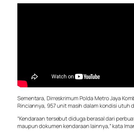
Sementara, Dirreskrimum Polda Metro Jaya Komb
Rinciannya, 957 unit masih dalam kondisi utuh d
“Kendaraan tersebut diduga berasal dari perbuat
maupun dokumen kendaraan lainnya,” kata Ima