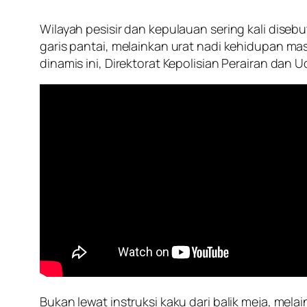
Wilayah pesisir dan kepulauan sering kali diseb
garis pantai, melainkan urat nadi kehidupan m
dinamis ini, Direktorat Kepolisian Perairan dan
Bukan lewat instruksi kaku dari balik meja, mel