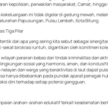
ran kepolisian, perwakilan masyarakat, Camat, hingga
kekeluargaan ini tidak digelar di gedung mewah, melai
 Kelurahan Papusungan, Pulau Lembeh, Kota Bitung.
as Tiga Pilar
ntik dari apa yang sering kita sebut sebagai sinergitas
-sekat birokrasi runtuh, digantikan oleh komitmen kole
layah perairan bebas dari tindak kriminalitas dan akti
lingkungan sosial yang harmonis, aman, dan kondusif b
elayan dan warga yang beraktivitas di laut dapat pula
bisa hanya dibebankan pada pundak aparat penegak huku
eksi dini terhadap setiap potensi gangguan.
paian arahan-arahan edukatif terkait keselamatan berla