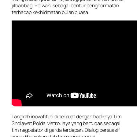
jilbab bagi Polwan, sebagai bentuk penghormatan
terhadap kekhidmatan bulan puasa.
Langkah inovatif ini diperkuat dengan hadirnya Tim
Sholawat Polda Metro Jaya yang bertugas sebagai
tim negosiator di garda terdepan. Dialog persuasif
yang dibawakan oleh tim negosiator ini