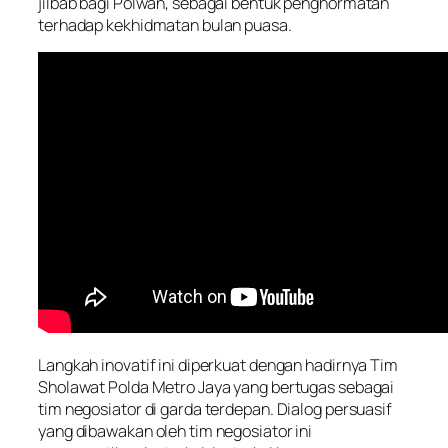
jilbab bagi Polwan, sebagai bentuk penghormatan
terhadap kekhidmatan bulan puasa.
Langkah inovatif ini diperkuat dengan hadirnya Tim
Sholawat Polda Metro Jaya yang bertugas sebagai
tim negosiator di garda terdepan. Dialog persuasif
yang dibawakan oleh tim negosiator ini