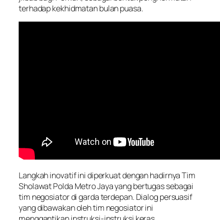
terhadap kekhidmatan bulan puasa.
Langkah inovatif ini diperkuat dengan hadirnya Tim
Sholawat Polda Metro Jaya yang bertugas sebagai
tim negosiator di garda terdepan. Dialog persuasif
yang dibawakan oleh tim negosiator ini
menggantikan instruksi-instruksi keras,