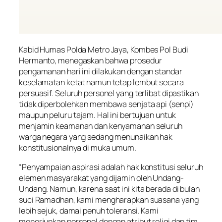
Kabid Humas Polda Metro Jaya, Kombes Pol Budi
Hermanto, menegaskan bahwa prosedur
pengamanan hari ini dilakukan dengan standar
keselamatan ketat namun tetap lembut secara
persuasif. Seluruh personel yang terlibat dipastikan
tidak diperbolehkan membawa senjata api (senpi)
maupun peluru tajam. Hal ini bertujuan untuk
menjamin keamanan dan kenyamanan seluruh
warga negara yang sedang menunaikan hak
konstitusionalnya di muka umum.
“Penyampaian aspirasi adalah hak konstitusi seluruh
elemen masyarakat yang dijamin oleh Undang-
Undang. Namun, karena saat ini kita berada di bulan
suci Ramadhan, kami mengharapkan suasana yang
lebih sejuk, damai penuh toleransi. Kami
menerjunkan personel dengan atribut religi dan tim