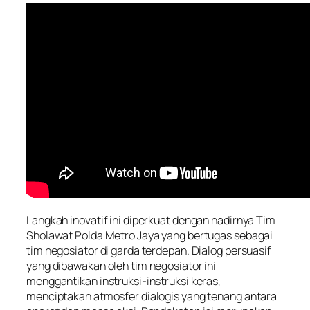
Langkah inovatif ini diperkuat dengan hadirnya Tim
Sholawat Polda Metro Jaya yang bertugas sebagai
tim negosiator di garda terdepan. Dialog persuasif
yang dibawakan oleh tim negosiator ini
menggantikan instruksi-instruksi keras,
menciptakan atmosfer dialogis yang tenang antara