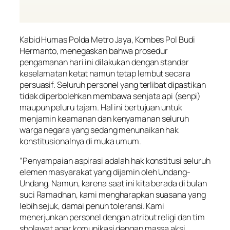
Kabid Humas Polda Metro Jaya, Kombes Pol Budi
Hermanto, menegaskan bahwa prosedur
pengamanan hari ini dilakukan dengan standar
keselamatan ketat namun tetap lembut secara
persuasif. Seluruh personel yang terlibat dipastikan
tidak diperbolehkan membawa senjata api (senpi)
maupun peluru tajam. Hal ini bertujuan untuk
menjamin keamanan dan kenyamanan seluruh
warga negara yang sedang menunaikan hak
konstitusionalnya di muka umum.
“Penyampaian aspirasi adalah hak konstitusi seluruh
elemen masyarakat yang dijamin oleh Undang-
Undang. Namun, karena saat ini kita berada di bulan
suci Ramadhan, kami mengharapkan suasana yang
lebih sejuk, damai penuh toleransi. Kami
menerjunkan personel dengan atribut religi dan tim
sholawat agar komunikasi dengan massa aksi