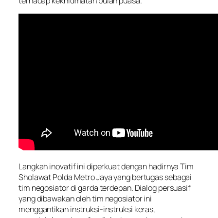
terhadap kekhidmatan bulan puasa.
Langkah inovatif ini diperkuat dengan hadirnya Tim
Sholawat Polda Metro Jaya yang bertugas sebagai
tim negosiator di garda terdepan. Dialog persuasif
yang dibawakan oleh tim negosiator ini
menggantikan instruksi-instruksi keras,