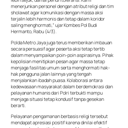
lebih sejuk, damai penuh toleransi. Kami
menerjunkan personel dengan atribut religi dan tim
sholawat agar komunikasi dengan massa aksi
terjalin lebih harmonis dan tetap dalam koridor
saling menghormati,” ujar Kombes Pol Budi
Hermanto, Rabu (4/3).
Polda Metro Jaya juga terus memberikan imbauan
secara persuasif agar peserta aksi tetap tertib
dalam menyampaikan poin-poin aspirasinya. Pihak
kepolisian menitipkan pesan agar massa tetap
menjaga fasilitas umum serta menghormati hak-
hak pengguna jalan lainnya yang tengah
menjalankan ibadah puasa. Kolaborasi antara
kedewasaan masyarakat dalam berdemokrasi dan
pelayanan humanis dari Polri terbukti mampu
menjaga situasi tetap kondusif tanpa gesekan
berarti.
Pelayanan pengamanan berbasis religi tersebut
mendapat apresiasi positif karena dinilai efektif