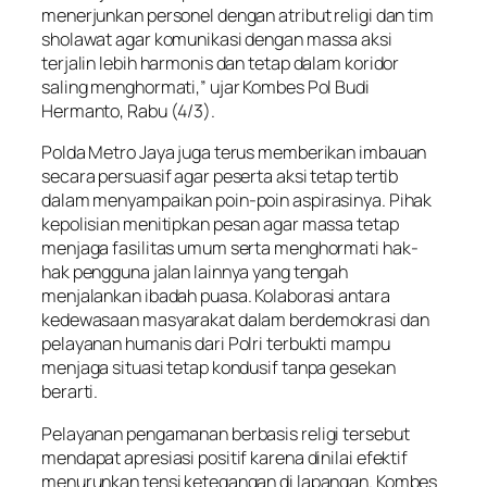
menerjunkan personel dengan atribut religi dan tim
sholawat agar komunikasi dengan massa aksi
terjalin lebih harmonis dan tetap dalam koridor
saling menghormati,” ujar Kombes Pol Budi
Hermanto, Rabu (4/3).
Polda Metro Jaya juga terus memberikan imbauan
secara persuasif agar peserta aksi tetap tertib
dalam menyampaikan poin-poin aspirasinya. Pihak
kepolisian menitipkan pesan agar massa tetap
menjaga fasilitas umum serta menghormati hak-
hak pengguna jalan lainnya yang tengah
menjalankan ibadah puasa. Kolaborasi antara
kedewasaan masyarakat dalam berdemokrasi dan
pelayanan humanis dari Polri terbukti mampu
menjaga situasi tetap kondusif tanpa gesekan
berarti.
Pelayanan pengamanan berbasis religi tersebut
mendapat apresiasi positif karena dinilai efektif
menurunkan tensi ketegangan di lapangan. Kombes