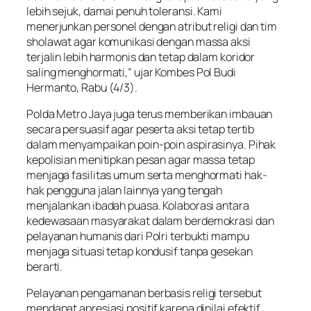
lebih sejuk, damai penuh toleransi. Kami
menerjunkan personel dengan atribut religi dan tim
sholawat agar komunikasi dengan massa aksi
terjalin lebih harmonis dan tetap dalam koridor
saling menghormati,” ujar Kombes Pol Budi
Hermanto, Rabu (4/3).
Polda Metro Jaya juga terus memberikan imbauan
secara persuasif agar peserta aksi tetap tertib
dalam menyampaikan poin-poin aspirasinya. Pihak
kepolisian menitipkan pesan agar massa tetap
menjaga fasilitas umum serta menghormati hak-
hak pengguna jalan lainnya yang tengah
menjalankan ibadah puasa. Kolaborasi antara
kedewasaan masyarakat dalam berdemokrasi dan
pelayanan humanis dari Polri terbukti mampu
menjaga situasi tetap kondusif tanpa gesekan
berarti.
Pelayanan pengamanan berbasis religi tersebut
mendapat apresiasi positif karena dinilai efektif