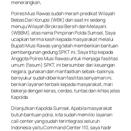
menerangkan,
Polres Musi Rawas sudah meraih predikat Wilayah
Bebas Dari Korupsi (WBK) dan saat ini sedang
menuju Wilayah Birokrasi Bersih dan Melayani
(WBBM), atas nama Pimpinan Polda Sumsel, Saya
ucapkan terima kasih kepada masyarakat melalui
Bupati Musi Rawas yang telah memberikan bantuan
pembangunan gedung SPKT ini, Saya titip kepada
Anggota Polres Musi Rawas untuk menjaga fasilitas
umum (fasum) SPKT, ini bersumber dari keuangan
negara, gunakan dan manfaatkan sebaik-baiknya,
bersyukur sudah diberikan fasilitas senyaman ini,
berikan layanan terbaik kepada masyarakat, mari
bekerja dengan keras, cerdas, tuntas dan ikhlas jelas
Kapolda.
Dilanjutkan Kapolda Sumsel, Apabila masyarakat
butuh bantuan polisi, kita sudah memiliki layanan
call center yang sudah terintegrasi seluruh
Indonesia yaitu Command Center 110, saya hadir