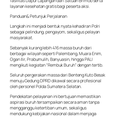
fasilitas Dapur Lapangan dari Satuan Brimob serta
layanan kesehatan gratis bagi peserta aksi.
Panduan& Petunjuk Perjalanan
Langkah ini menjadi bentuk nyata kehadiran Polri
sebagai pelindung, pengayom, sekaligus pelayan
masyarakat.
Sebanyak kurang lebih 416 massa buruh dari
berbagai wilayah seperti Palembang, Muara Enim,
Ogan Ilir, Prabumulih, Banyuasin, hingga PALI
mengikuti kegiatan “Rembuk Buruh” dengan tertib.
Seluruh pergerakan massa dari Benteng Kuto Besak
menuju Gedung DPRD dikawal secara profesional
oleh personel Polda Sumatera Selatan.
Pendekatan pelayanan ini bertujuan memastikan
aspirasi buruh tersampaikan secara aman tanpa
mengganggu ketertiban umum, sekaligus
mendukung kebijakan nasional dalam menjaga