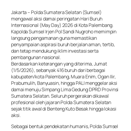
Jakarta – Polda Sumatera Selatan (Sumsel)
mengawal aksi damai peringatan Hari Buruh
Internasional (May Day) 2026 di Kota Palembang.
Kapolda Sumsel Irjen Pol Sandi Nugroho memimpin
langsung pengamanan guna memastikan
penyampaian aspirasi buruh berjalan aman, tertib,
dan tetap mendukung iklim investasi serta
pembangunan nasional.
Berdasarkan keterangan yang diterima, Jumat
(1/5/2026), sebanyak 416 buruh dari berbagai
kabupaten/kota Palembang, Muara Enim, Ogan Ilir,
Prabumulih, Banyuasin, hingga PALI menggelar aksi
damai menuju Simpang Lima Gedung DPRD Provinsi
Sumatera Selatan. Seluruh pergerakan dikawal
profesional oleh jajaran Polda Sumatera Selatan
sejak titik awal di Benteng Kuto Besak hingga lokasi
aksi.
Sebagai bentuk pendekatan humanis, Polda Sumsel