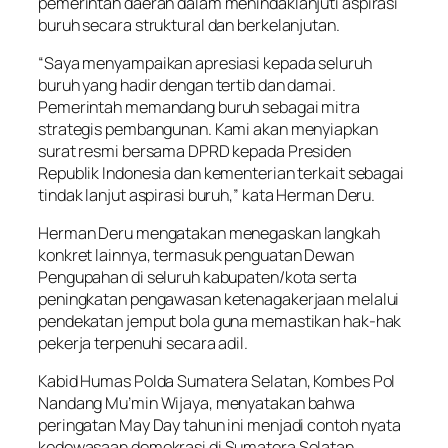
pemerintah daerah dalam menindaklanjuti aspirasi
buruh secara struktural dan berkelanjutan.
“Saya menyampaikan apresiasi kepada seluruh
buruh yang hadir dengan tertib dan damai.
Pemerintah memandang buruh sebagai mitra
strategis pembangunan. Kami akan menyiapkan
surat resmi bersama DPRD kepada Presiden
Republik Indonesia dan kementerian terkait sebagai
tindak lanjut aspirasi buruh,” kata Herman Deru.
Herman Deru mengatakan menegaskan langkah
konkret lainnya, termasuk penguatan Dewan
Pengupahan di seluruh kabupaten/kota serta
peningkatan pengawasan ketenagakerjaan melalui
pendekatan jemput bola guna memastikan hak-hak
pekerja terpenuhi secara adil.
Kabid Humas Polda Sumatera Selatan, Kombes Pol
Nandang Mu’min Wijaya, menyatakan bahwa
peringatan May Day tahun ini menjadi contoh nyata
kedewasaan demokrasi di Sumatera Selatan.