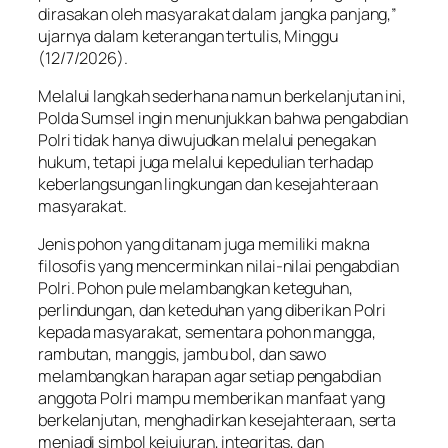
dirasakan oleh masyarakat dalam jangka panjang,”
ujarnya dalam keterangan tertulis, Minggu
(12/7/2026).
Melalui langkah sederhana namun berkelanjutan ini,
Polda Sumsel ingin menunjukkan bahwa pengabdian
Polri tidak hanya diwujudkan melalui penegakan
hukum, tetapi juga melalui kepedulian terhadap
keberlangsungan lingkungan dan kesejahteraan
masyarakat.
Jenis pohon yang ditanam juga memiliki makna
filosofis yang mencerminkan nilai-nilai pengabdian
Polri. Pohon pule melambangkan keteguhan,
perlindungan, dan keteduhan yang diberikan Polri
kepada masyarakat, sementara pohon mangga,
rambutan, manggis, jambu bol, dan sawo
melambangkan harapan agar setiap pengabdian
anggota Polri mampu memberikan manfaat yang
berkelanjutan, menghadirkan kesejahteraan, serta
menjadi simbol kejujuran, integritas, dan