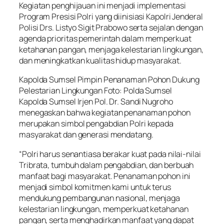
Kegiatan penghijauan ini menjadi implementasi
Program Presisi Polri yang diinisiasi Kapolri Jenderal
Polisi Drs. Listyo Sigit Prabowo serta sejalan dengan
agenda prioritas pemerintah dalam memperkuat
ketahanan pangan, menjaga kelestarian lingkungan,
dan meningkatkan kualitas hidup masyarakat.
Kapolda Sumsel Pimpin Penanaman Pohon Dukung
Pelestarian Lingkungan Foto: Polda Sumsel
Kapolda Sumsel Irjen Pol. Dr. Sandi Nugroho
menegaskan bahwa kegiatan penanaman pohon
merupakan simbol pengabdian Polri kepada
masyarakat dan generasi mendatang.
“Polri harus senantiasa berakar kuat pada nilai-nilai
Tribrata, tumbuh dalam pengabdian, dan berbuah
manfaat bagi masyarakat. Penanaman pohon ini
menjadi simbol komitmen kami untuk terus
mendukung pembangunan nasional, menjaga
kelestarian lingkungan, memperkuat ketahanan
pangan, serta menghadirkan manfaat yang dapat