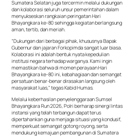
Sumatera Selatan juga tercermin melalui dukungan
dan kolaborasi seluruh unsur pemerintahan dalam
menyukseskan rangkaian peringatan Hari
Bhayangkara ke-80 sehingga kegiatan berlangsung
aman, tertib, dan meriah.
“Dukungan dari berbagai pihak, khususnya Bapak
Gubernur dan jajaran Forkopimda sangat luar biasa.
Kolaborasi ini adalah bentuk nyata kepedulian
institusi negara terhadap warganya. Kami ingin
memastikan bahwa di momen perayaan Hari
Bhayangkara ke-80 ini, kebahagiaan dan semangat
persatuan benar-benar dirasakan langsung oleh
masyarakat luas,” tegas Kabid Humas.
Melalui keberhasilan penyelenggaraan Sumsel
Bhayangkara Run 2026, Polri berharap sinergi lintas
instansi yang telah terbangun dapat terus
dipertahankan guna menjaga situasi yang kondusif,
memperkuat semangat gotong royong, serta
mendukung kemajuan pembangunan di Sumatera