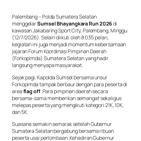
Palembang – Polda Sumatera Selatan
menggelar
Sumsel Bhayangkara Run 2026
di
kawasan Jakabaring Sport City, Palembang, Minggu
(12/7/2026). Selain diikuti oleh 8.035 pelari,
kegiatan ini juga menjadi momentum kebersamaan
jajaran Forum Koordinasi Pimpinan Daerah
(Forkopimda) Sumatera Selatan yang hadir
langsung menyapa masyarakat.
Sejak pagi, Kapolda Sumsel bersama unsur
Forkopimda tampak berbaur dengan para peserta di
area
flag off
. Para pimpinan daerah secara
bersama-sama memberikan semangat sekaligus
melepas peserta yang mengikuti kategori 21K, 10K,
dan 5K.
Suasana semakin semarak setelah Gubernur
Sumatera Selatan bergabung bersama ribuan
peserta usai perlombaan. Kehadiran Gubernur