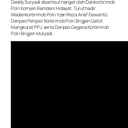
Deddy Suryadi disambut hangat oleh Dankorbrimob
Polri Komjen Ramdani Hidayat. Turut hadir
Wadankorbrimob Polri Irjen Reza Arief Dewanto,
Danpas Pelopor Korbrimob Polri Brigjen Gatot
Mangkurat PPJ, serta Danpas Gegana Korbrimob
Polri Brigjen Mulyadi.