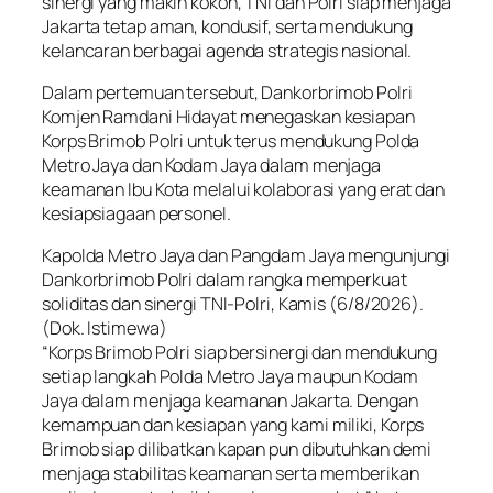
sinergi yang makin kokoh, TNI dan Polri siap menjaga
Jakarta tetap aman, kondusif, serta mendukung
kelancaran berbagai agenda strategis nasional.
Dalam pertemuan tersebut, Dankorbrimob Polri
Komjen Ramdani Hidayat menegaskan kesiapan
Korps Brimob Polri untuk terus mendukung Polda
Metro Jaya dan Kodam Jaya dalam menjaga
keamanan Ibu Kota melalui kolaborasi yang erat dan
kesiapsiagaan personel.
Kapolda Metro Jaya dan Pangdam Jaya mengunjungi
Dankorbrimob Polri dalam rangka memperkuat
soliditas dan sinergi TNI-Polri, Kamis (6/8/2026).
(Dok. Istimewa)
“Korps Brimob Polri siap bersinergi dan mendukung
setiap langkah Polda Metro Jaya maupun Kodam
Jaya dalam menjaga keamanan Jakarta. Dengan
kemampuan dan kesiapan yang kami miliki, Korps
Brimob siap dilibatkan kapan pun dibutuhkan demi
menjaga stabilitas keamanan serta memberikan