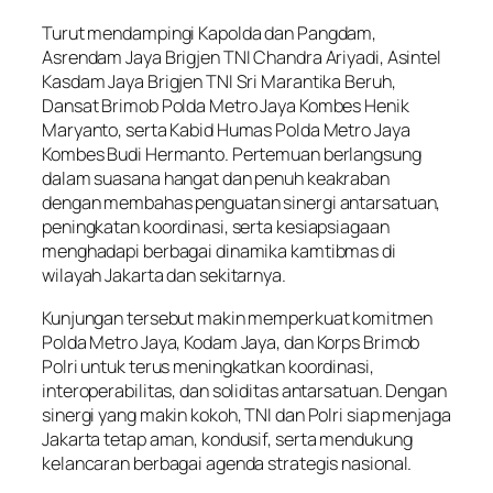
Turut mendampingi Kapolda dan Pangdam,
Asrendam Jaya Brigjen TNI Chandra Ariyadi, Asintel
Kasdam Jaya Brigjen TNI Sri Marantika Beruh,
Dansat Brimob Polda Metro Jaya Kombes Henik
Maryanto, serta Kabid Humas Polda Metro Jaya
Kombes Budi Hermanto. Pertemuan berlangsung
dalam suasana hangat dan penuh keakraban
dengan membahas penguatan sinergi antarsatuan,
peningkatan koordinasi, serta kesiapsiagaan
menghadapi berbagai dinamika kamtibmas di
wilayah Jakarta dan sekitarnya.
Kunjungan tersebut makin memperkuat komitmen
Polda Metro Jaya, Kodam Jaya, dan Korps Brimob
Polri untuk terus meningkatkan koordinasi,
interoperabilitas, dan soliditas antarsatuan. Dengan
sinergi yang makin kokoh, TNI dan Polri siap menjaga
Jakarta tetap aman, kondusif, serta mendukung
kelancaran berbagai agenda strategis nasional.