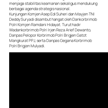
menjaga stabilitas keamanan sekaligus mendukung
berbagai agenda strategis nasional.
Kunjungan Komjen Asep Edi Suheri dan Mayjen TNI
Deddy Suryadi disambut hangat oleh Dankorbrimob
Polri Komjen Ramdani Hidayat. Turut hadir
Wadankorbrimob Polri Irjen Reza Arief Dewanto,
Danpas Pelopor Korbrimob Polri Brigjen Gatot
Mangkurat PPJ, serta Danpas Gegana Korbrimob
Polri Brigjen Mulyadi.