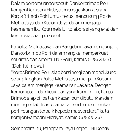
Dalam pertemuan tersebut, Dankorbrimob Polri
Komjen Ramdani Hidayat menegaskan kesiapan
Korps Brimob Polri untuk terus mendukung Polda
Metro Jaya dan Kodam Jaya dalam menjaga
keamanan Ibu Kota melalui kolaborasi yang erat dan
kesiapsiagaan personel.
Kapolda Metro Jaya dan Pangdam Jaya mengunjungi
Dankorbrimob Polri dalam rangka memperkuat
soliditas dan sinergi TNI-Polri, Kamis (6/8/2026).
(Dok. Istimewa)
“Korps Brimob Polri siap bersinergi dan mendukung
setiap langkah Polda Metro Jaya maupun Kodam
Jaya dalam menjaga keamanan Jakarta. Dengan
kemampuan dan kesiapan yang kami miliki, Korps
Brimob siap dilibatkan kapan pun dibutuhkan demi
menjaga stabilitas keamanan serta memberikan
perlindungan terbaik kepada masyarakat,” kata
Komjen Ramdani Hidayat, Kamis (6/8/2026).
Sementara itu, Pangdam Jaya Letjen TNI Deddy