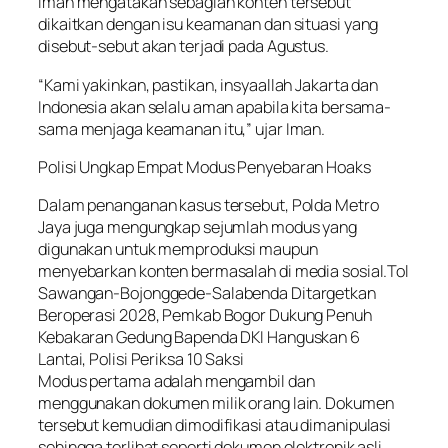
Iman mengatakan sebagian konten tersebut
dikaitkan dengan isu keamanan dan situasi yang
disebut-sebut akan terjadi pada Agustus.
“Kami yakinkan, pastikan, insyaallah Jakarta dan
Indonesia akan selalu aman apabila kita bersama-
sama menjaga keamanan itu,” ujar Iman.
Polisi Ungkap Empat Modus Penyebaran Hoaks
Dalam penanganan kasus tersebut, Polda Metro
Jaya juga mengungkap sejumlah modus yang
digunakan untuk memproduksi maupun
menyebarkan konten bermasalah di media sosial.Tol
Sawangan-Bojonggede-Salabenda Ditargetkan
Beroperasi 2028, Pemkab Bogor Dukung Penuh
Kebakaran Gedung Bapenda DKI Hanguskan 6
Lantai, Polisi Periksa 10 Saksi
Modus pertama adalah mengambil dan
menggunakan dokumen milik orang lain. Dokumen
tersebut kemudian dimodifikasi atau dimanipulasi
sehingga terlihat seperti dokumen elektronik asli.