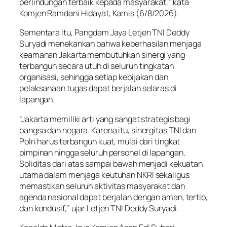
perlindungan terbaik kepada masyarakat,” kata
Komjen Ramdani Hidayat, Kamis (6/8/2026).
Sementara itu, Pangdam Jaya Letjen TNI Deddy
Suryadi menekankan bahwa keberhasilan menjaga
keamanan Jakarta membutuhkan sinergi yang
terbangun secara utuh di seluruh tingkatan
organisasi, sehingga setiap kebijakan dan
pelaksanaan tugas dapat berjalan selaras di
lapangan.
“Jakarta memiliki arti yang sangat strategis bagi
bangsa dan negara. Karena itu, sinergitas TNI dan
Polri harus terbangun kuat, mulai dari tingkat
pimpinan hingga seluruh personel di lapangan.
Soliditas dari atas sampai bawah menjadi kekuatan
utama dalam menjaga keutuhan NKRI sekaligus
memastikan seluruh aktivitas masyarakat dan
agenda nasional dapat berjalan dengan aman, tertib,
dan kondusif,” ujar Letjen TNI Deddy Suryadi.