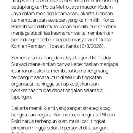
“Korps Brimob Polri siap bersinergi dan mendukung
setiap langkah Polda Metro Jaya maupun Kodam
Jaya dalam menjaga keamanan Jakarta. Dengan
kemampuan dan kesiapan yang kami miliki, Korps
Brimob siap dilibatkan kapan pun dibutuhkan demi
menjaga stabilitas keamanan serta memberikan
perlindungan terbaik kepada masyarakat,” kata
Komjen Ramdani Hidayat, Kamis (6/8/2026).
Sementara itu, Pangdam Jaya Letjen TNI Deddy
Suryadi menekankan bahwa keberhasilan menjaga
keamanan Jakarta membutuhkan sinergi yang
terbangun secara utuh di seluruh tingkatan
organisasi, sehingga setiap kebijakan dan
pelaksanaan tugas dapat berjalan selaras di
lapangan.
“Jakarta memiliki arti yang sangat strategis bagi
bangsa dan negara. Karena itu, sinergitas TNI dan
Polri harus terbangun kuat, mulai dari tingkat
pimpinan hingga seluruh personel di lapangan.