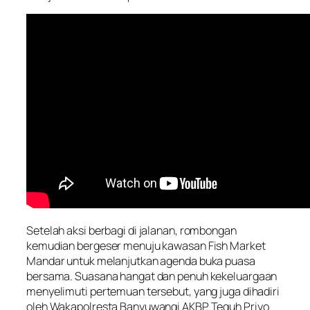
Setelah aksi berbagi di jalanan, rombongan
kemudian bergeser menuju kawasan Fish Market
Mandar untuk melanjutkan agenda buka puasa
bersama. Suasana hangat dan penuh kekeluargaan
menyelimuti pertemuan tersebut, yang juga dihadiri
oleh Wakapolresta Banyuwangi AKBP Teguh Priyo