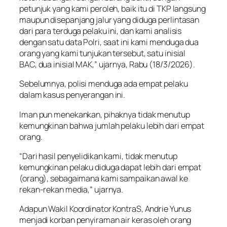
petunjuk yang kami peroleh, baik itu di TKP langsung
maupun disepanjang jalur yang diduga perlintasan
dari para terduga pelaku ini, dan kami analisis
dengan satu data Polri, saat ini kami menduga dua
orang yang kami tunjukan tersebut, satu inisial
BAC, dua inisial MAK,” ujarnya, Rabu (18/3/2026).
Sebelumnya, polisi menduga ada empat pelaku
dalam kasus penyerangan ini.
Iman pun menekankan, pihaknya tidak menutup
kemungkinan bahwa jumlah pelaku lebih dari empat
orang.
“Dari hasil penyelidikan kami, tidak menutup
kemungkinan pelaku diduga dapat lebih dari empat
(orang), sebagaimana kami sampaikan awal ke
rekan-rekan media,” ujarnya.
Adapun Wakil Koordinator KontraS, Andrie Yunus
menjadi korban penyiraman air keras oleh orang