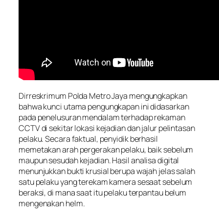
Dirreskrimum Polda Metro Jaya mengungkapkan
bahwa kunci utama pengungkapan ini didasarkan
pada penelusuran mendalam terhadap rekaman
CCTV di sekitar lokasi kejadian dan jalur pelintasan
pelaku. Secara faktual, penyidik berhasil
memetakan arah pergerakan pelaku, baik sebelum
maupun sesudah kejadian. Hasil analisa digital
menunjukkan bukti krusial berupa wajah jelas salah
satu pelaku yang terekam kamera sesaat sebelum
beraksi, di mana saat itu pelaku terpantau belum
mengenakan helm.