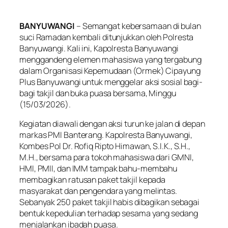
BANYUWANGI
– Semangat kebersamaan di bulan
suci Ramadan kembali ditunjukkan oleh Polresta
Banyuwangi. Kali ini, Kapolresta Banyuwangi
menggandeng elemen mahasiswa yang tergabung
dalam Organisasi Kepemudaan (Ormek) Cipayung
Plus Banyuwangi untuk menggelar aksi sosial bagi-
bagi takjil dan buka puasa bersama, Minggu
(15/03/2026).
Kegiatan diawali dengan aksi turun ke jalan di depan
markas PMI Banterang. Kapolresta Banyuwangi,
Kombes Pol Dr. Rofiq Ripto Himawan, S.I.K., S.H.,
M.H., bersama para tokoh mahasiswa dari GMNI,
HMI, PMII, dan IMM tampak bahu-membahu
membagikan ratusan paket takjil kepada
masyarakat dan pengendara yang melintas.
Sebanyak 250 paket takjil habis dibagikan sebagai
bentuk kepedulian terhadap sesama yang sedang
menjalankan ibadah puasa.