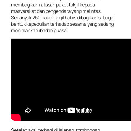
membagikan ratusan paket takjil kepada
masyarakat dan pengendara yang melintas.
Sebanyak 250 paket takjil habis dibagikan sebagai
bentuk kepedulian terhadap sesama yang sedang
menjalankan ibadah puasa.
Setelah aksi berbagi di jalanan, rombongan