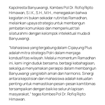
Kapolresta Banyuwangi, Kombes Pol Dr. Rofiq Ripto
Himawan, S.I.K., S.H., M.H., menegaskan bahwa
kegiatan ini bukan sekadar rutinitas Ramadhan,
melainkan upaya strategis untuk membangun
jembatan komunikasi dan memperkuat tali
silaturahmi dengan kelompok intelektual muda di
Banyuwangi.
“Mahasiswa yang tergabung dalam Cipayung Plus
adalah mitra strategis Polri dalam menjaga
kondusifitas wilayah. Melalui momentum Ramadhan
ini, kami ingin duduk bersama, berbagi kebahagiaan,
sekaligus menyamakan persepsi dalam membangun
Banyuwangi yang lebih aman dan harmonis. Sinergi
antara kepolisian dan mahasiswa adalah kekuatan
penting untuk memastikan pesan-pesan kamtibmas
tersampaikan dengan baik ke seluruh lapisan
masyarakat,” tegas Kombes Pol Dr. Rofiq Ripto
Himawan.