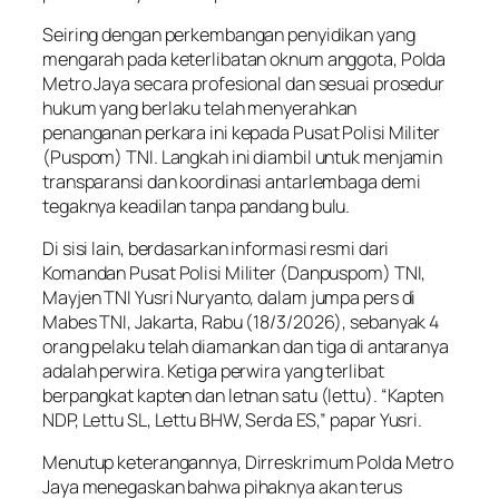
Seiring dengan perkembangan penyidikan yang
mengarah pada keterlibatan oknum anggota, Polda
Metro Jaya secara profesional dan sesuai prosedur
hukum yang berlaku telah menyerahkan
penanganan perkara ini kepada Pusat Polisi Militer
(Puspom) TNI. Langkah ini diambil untuk menjamin
transparansi dan koordinasi antarlembaga demi
tegaknya keadilan tanpa pandang bulu.
Di sisi lain, berdasarkan informasi resmi dari
Komandan Pusat Polisi Militer (Danpuspom) TNI,
Mayjen TNI Yusri Nuryanto, dalam jumpa pers di
Mabes TNI, Jakarta, Rabu (18/3/2026), sebanyak 4
orang pelaku telah diamankan dan tiga di antaranya
adalah perwira. Ketiga perwira yang terlibat
berpangkat kapten dan letnan satu (lettu). “Kapten
NDP, Lettu SL, Lettu BHW, Serda ES,” papar Yusri.
Menutup keterangannya, Dirreskrimum Polda Metro
Jaya menegaskan bahwa pihaknya akan terus