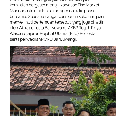
kemudian bergeser menuju kawasan Fish Market
Mandar untuk melanjutkan agenda buka puasa
bersama. Suasana hangat dan penuh kekeluargaan
menyelimuti pertemuan tersebut, yang juga dihadiri
oleh Wakapolresta Banyuwangi AKBP Teguh Priyo
Wasono, jajaran Pejabat Utama (PJU) Polresta,
serta perwakilan PCNU Banyuwangi.