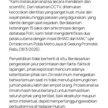
“Kami melakukan analisa secara mendalam dan
scientific. Dari rekaman CCTV, ditemukan
kecocokan identitas yang sangat kuat, mulai dari
wajah pelaku hingga pakaian yang digunakan, yang
identik dengan saat kejadian. Berdasarkan
keterangan 15 saksi dan sinkronisasi dengan
database Polri, kami telah mengidentifikasi dua
pelaku utama dengan inisial BHWC dan MAK,” ujar
Dirreskrimum Polda Metro Jaya di Gedung Promoter,
Rabu (18/3/2026).
Penyelidikan tidak berhenti di situ. Berdasarkan
pengecekan jalur perlintasan dan fakta-fakta di
lapangan, pihak kepolisian mencium adanya
keterlibatan pihak lain. Dirreskrimum menegaskan
bahwa temuan saat ini tidak menutup kemungkinan
jumlah pelaku lebih dari empat orang. Proses analisa
ilmiah masih terus berlanjut untuk memastikan
seluruh pihak yang terlibat, baik eksekutor maupun
aktor intelektual, dapat mempertanggungjawabkan
perbuatannya di hadapan hukum.