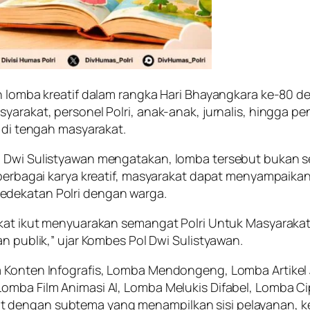
ian lomba kreatif dalam rangka Hari Bhayangkara ke-80
yarakat, personel Polri, anak-anak, jurnalis, hingga p
i di tengah masyarakat.
l Dwi Sulistyawan mengatakan, lomba tersebut bukan se
 berbagai karya kreatif, masyarakat dapat menyampaikan
edekatan Polri dengan warga.
kat ikut menyuarakan semangat Polri Untuk Masyarakat. 
an publik,” ujar Kombes Pol Dwi Sulistyawan.
 Konten Infografis, Lomba Mendongeng, Lomba Artikel J
omba Film Animasi AI, Lomba Melukis Difabel, Lomba Ci
 dengan subtema yang menampilkan sisi pelayanan, ke