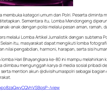
ia membuka kategori umum dan Polri. Peserta diminta me
h ditetapkan. Sementara itu, Lomba Mendongeng diperun
nak-anak dengan polisi melalui pesan aman, ramah, da
rs melalui Lomba Artikel Jurnalistik dengan subtema Po
Selain itu, masyarakat dapat mengikuti lomba fotografi, 
n nilai pengabdian, harmoni, harapan, serta sisi humani
 lomba Hari Bhayangkara ke-80 ini mampu melahirkan k
ga diimbau mengunggah karya di media sosial pribadi
serta mention akun @divisihumaspolri sebagai bagian
rakat.
c8Sbpo8zaQwvCQVnVSBqsP-/view