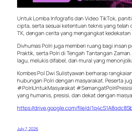
Untuk Lomba Infografis dan Video TikTok, panit
cipta, serta sesuai ketentuan teknis yang tela
TK, dengan cerita yang mengangkat kedekatan a
Divhumas Polri juga memberi ruang bagi insan pe
Praktik, serta Polri di Tengah Tantangan Zaman. 
lagu, melukis difabel, dan mural yang menonjolka
Kombes Pol Dwi Sulistyawan berharap rangkaian
hubungan Polri dengan masyarakat. Peserta ju
#PolriUntukMasyarakat #SemangatPolriPresisi 
yang humanis, presisi, dan dekat dengan masya
https://drive.google.com/file/d/1q4cS1A8qd
July 7, 2026