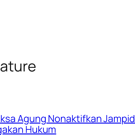
nature
aksa Agung Nonaktifkan Jampid
egakan Hukum