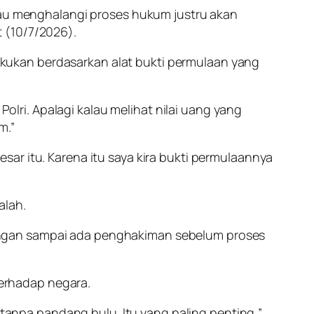
alau menghalangi proses hukum justru akan
 (10/7/2026).
kukan berdasarkan alat bukti permulaan yang
ri. Apalagi kalau melihat nilai uang yang
m.”
ar itu. Karena itu saya kira bukti permulaannya
alah.
angan sampai ada penghakiman sebelum proses
erhadap negara.
npa pandang bulu. Itu yang paling penting,”