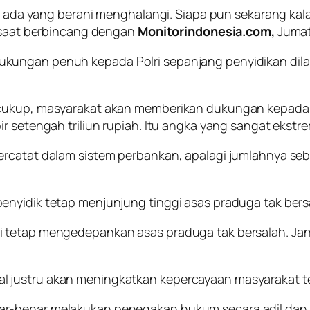
kan ada yang berani menghalangi. Siapa pun sekarang k
s saat berbincang dengan
Monitorindonesia.com,
Jumat
kungan penuh kepada Polri sepanjang penyidikan dila
cukup, masyarakat akan memberikan dukungan kepada Pol
r setengah triliun rupiah. Itu angka yang sangat ekstre
rcatat dalam sistem perbankan, apalagi jumlahnya sebes
enyidik tetap menjunjung tinggi asas praduga tak bers
pi tetap mengedepankan asas praduga tak bersalah. J
l justru akan meningkatkan kepercayaan masyarakat t
r-benar melakukan penegakan hukum secara adil dan ta