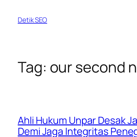
Skip
to
Detik SEO
content
Tag:
our second 
Ahli Hukum Unpar Desak J
Demi Jaga Integritas Pen