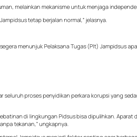
uman, melainkan mekanisme untuk menjaga independen
Jampidsus tetap berjalan normal,” jelasnya.
egera menunjuk Pelaksana Tugas (Plt) Jampidsus apab
r seluruh proses penyidikan perkara korupsi yang sed
ebatinan di lingkungan Pidsus bisa dipulihkan. Aparat
 tanpa tekanan,” ungkapnya.
i internal Jampidsus menjadi faktor penting agar berbaga