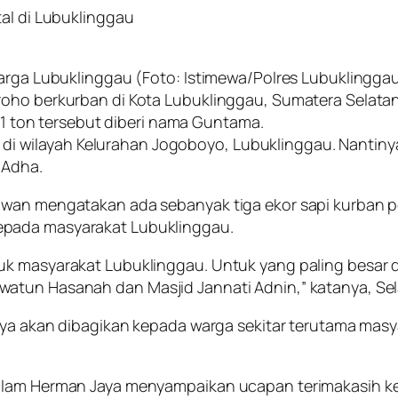
tal di Lubuklinggau
warga Lubuklinggau (Foto: Istimewa/Polres Lubuklingga
oho berkurban di Kota Lubuklinggau, Sumatera Selatan, 
1,1 ton tersebut diberi nama Guntama.
kal di wilayah Kelurahan Jogoboyo, Lubuklinggau. Nantin
 Adha.
awan mengatakan ada sebanyak tiga ekor sapi kurban p
epada masyarakat Lubuklinggau.
uk masyarakat Lubuklinggau. Untuk yang paling besar 
atun Hasanah dan Masjid Jannati Adnin,” katanya, Sel
ngnya akan dibagikan kepada warga sekitar terutama ma
alam Herman Jaya menyampaikan ucapan terimakasih ke