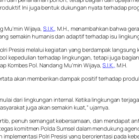
produktif. Ini juga bentuk dukungan nyata terhadap pr
g Mu’min Wijaya,
S.I.K.,
M.H., menambahkan bahwa gerak
yang semakin humanis dan adaptif terhadap isu lingkun
lri Presisi melalui kegiatan yang berdampak langsung
ol kepedulian terhadap lingkungan, tetapi juga bagia
gkap Kombes Pol. Nandang Mu’min Wijaya,
S.I.K.,
M.H.
ata akan memberikan dampak positif terhadap produktivi
imulai dari lingkungan internal. Ketika lingkungan terj
asyarakat juga akan semakin kuat,” ujarnya.
ertib, penuh semangat kebersamaan, dan mendapat antu
tegas komitmen Polda Sumsel dalam mendukung agen
n implementasi Polri Presisi yang berorientasi pada ke