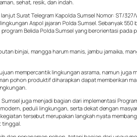
man, sehat, resik, dan indah.
 lanjut Surat Telegram Kapolda Sumsel Nomor: ST/327/
i lingkungan Aspol jajaran Polda Sumsel. Sebanyak 550
program Belida Polda Sumsel yang berorientasi pada 
rambutan binjai, mangga harum manis, jambu jamaika, man
rtujuan mempercantik lingkungan asrama, namun juga 
nanaman pohon produktif diharapkan dapat memberikan m
ingkungan.
 Sumsel juga menjadi bagian dari implementasi Program
modern, peduli lingkungan, serta dekat dengan masyar
giatan tersebut merupakan langkah nyata membangun b
 tinggal.
rsih dan penanaman pohon, tetapi bagian dari upaya m