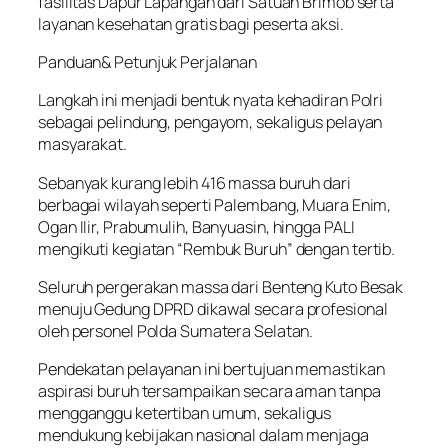
fasilitas Dapur Lapangan dari Satuan Brimob serta
layanan kesehatan gratis bagi peserta aksi.
Panduan& Petunjuk Perjalanan
Langkah ini menjadi bentuk nyata kehadiran Polri
sebagai pelindung, pengayom, sekaligus pelayan
masyarakat.
Sebanyak kurang lebih 416 massa buruh dari
berbagai wilayah seperti Palembang, Muara Enim,
Ogan Ilir, Prabumulih, Banyuasin, hingga PALI
mengikuti kegiatan “Rembuk Buruh” dengan tertib.
Seluruh pergerakan massa dari Benteng Kuto Besak
menuju Gedung DPRD dikawal secara profesional
oleh personel Polda Sumatera Selatan.
Pendekatan pelayanan ini bertujuan memastikan
aspirasi buruh tersampaikan secara aman tanpa
mengganggu ketertiban umum, sekaligus
mendukung kebijakan nasional dalam menjaga