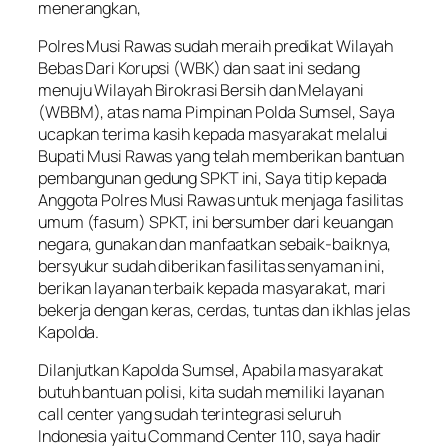
menerangkan,
Polres Musi Rawas sudah meraih predikat Wilayah
Bebas Dari Korupsi (WBK) dan saat ini sedang
menuju Wilayah Birokrasi Bersih dan Melayani
(WBBM), atas nama Pimpinan Polda Sumsel, Saya
ucapkan terima kasih kepada masyarakat melalui
Bupati Musi Rawas yang telah memberikan bantuan
pembangunan gedung SPKT ini, Saya titip kepada
Anggota Polres Musi Rawas untuk menjaga fasilitas
umum (fasum) SPKT, ini bersumber dari keuangan
negara, gunakan dan manfaatkan sebaik-baiknya,
bersyukur sudah diberikan fasilitas senyaman ini,
berikan layanan terbaik kepada masyarakat, mari
bekerja dengan keras, cerdas, tuntas dan ikhlas jelas
Kapolda.
Dilanjutkan Kapolda Sumsel, Apabila masyarakat
butuh bantuan polisi, kita sudah memiliki layanan
call center yang sudah terintegrasi seluruh
Indonesia yaitu Command Center 110, saya hadir