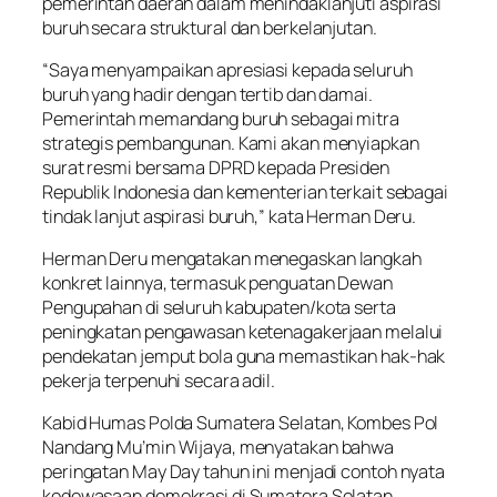
pemerintah daerah dalam menindaklanjuti aspirasi
buruh secara struktural dan berkelanjutan.
“Saya menyampaikan apresiasi kepada seluruh
buruh yang hadir dengan tertib dan damai.
Pemerintah memandang buruh sebagai mitra
strategis pembangunan. Kami akan menyiapkan
surat resmi bersama DPRD kepada Presiden
Republik Indonesia dan kementerian terkait sebagai
tindak lanjut aspirasi buruh,” kata Herman Deru.
Herman Deru mengatakan menegaskan langkah
konkret lainnya, termasuk penguatan Dewan
Pengupahan di seluruh kabupaten/kota serta
peningkatan pengawasan ketenagakerjaan melalui
pendekatan jemput bola guna memastikan hak-hak
pekerja terpenuhi secara adil.
Kabid Humas Polda Sumatera Selatan, Kombes Pol
Nandang Mu’min Wijaya, menyatakan bahwa
peringatan May Day tahun ini menjadi contoh nyata
kedewasaan demokrasi di Sumatera Selatan.