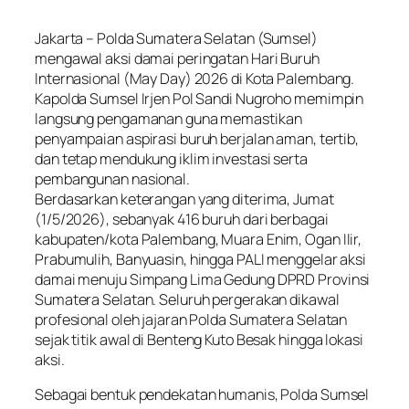
Jakarta – Polda Sumatera Selatan (Sumsel)
mengawal aksi damai peringatan Hari Buruh
Internasional (May Day) 2026 di Kota Palembang.
Kapolda Sumsel Irjen Pol Sandi Nugroho memimpin
langsung pengamanan guna memastikan
penyampaian aspirasi buruh berjalan aman, tertib,
dan tetap mendukung iklim investasi serta
pembangunan nasional.
Berdasarkan keterangan yang diterima, Jumat
(1/5/2026), sebanyak 416 buruh dari berbagai
kabupaten/kota Palembang, Muara Enim, Ogan Ilir,
Prabumulih, Banyuasin, hingga PALI menggelar aksi
damai menuju Simpang Lima Gedung DPRD Provinsi
Sumatera Selatan. Seluruh pergerakan dikawal
profesional oleh jajaran Polda Sumatera Selatan
sejak titik awal di Benteng Kuto Besak hingga lokasi
aksi.
Sebagai bentuk pendekatan humanis, Polda Sumsel