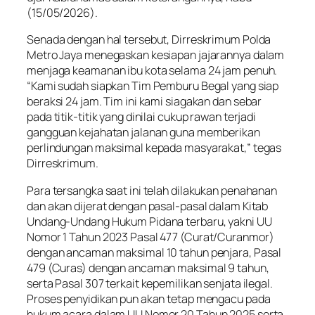
(15/05/2026).
Senada dengan hal tersebut, Dirreskrimum Polda
Metro Jaya menegaskan kesiapan jajarannya dalam
menjaga keamanan ibu kota selama 24 jam penuh.
“Kami sudah siapkan Tim Pemburu Begal yang siap
beraksi 24 jam. Tim ini kami siagakan dan sebar
pada titik-titik yang dinilai cukup rawan terjadi
gangguan kejahatan jalanan guna memberikan
perlindungan maksimal kepada masyarakat,” tegas
Dirreskrimum.
Para tersangka saat ini telah dilakukan penahanan
dan akan dijerat dengan pasal-pasal dalam Kitab
Undang-Undang Hukum Pidana terbaru, yakni UU
Nomor 1 Tahun 2023 Pasal 477 (Curat/Curanmor)
dengan ancaman maksimal 10 tahun penjara, Pasal
479 (Curas) dengan ancaman maksimal 9 tahun,
serta Pasal 307 terkait kepemilikan senjata ilegal.
Proses penyidikan pun akan tetap mengacu pada
hukum acara dalam UU Nomor 20 Tahun 2025 serta