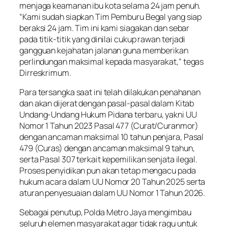
menjaga keamanan ibu kota selama 24 jam penuh.
“Kami sudah siapkan Tim Pemburu Begal yang siap
beraksi 24 jam. Tim ini kami siagakan dan sebar
pada titik-titik yang dinilai cukup rawan terjadi
gangguan kejahatan jalanan guna memberikan
perlindungan maksimal kepada masyarakat,” tegas
Dirreskrimum.
Para tersangka saat ini telah dilakukan penahanan
dan akan dijerat dengan pasal-pasal dalam Kitab
Undang-Undang Hukum Pidana terbaru, yakni UU
Nomor 1 Tahun 2023 Pasal 477 (Curat/Curanmor)
dengan ancaman maksimal 10 tahun penjara, Pasal
479 (Curas) dengan ancaman maksimal 9 tahun,
serta Pasal 307 terkait kepemilikan senjata ilegal.
Proses penyidikan pun akan tetap mengacu pada
hukum acara dalam UU Nomor 20 Tahun 2025 serta
aturan penyesuaian dalam UU Nomor 1 Tahun 2026.
Sebagai penutup, Polda Metro Jaya mengimbau
seluruh elemen masyarakat agar tidak ragu untuk