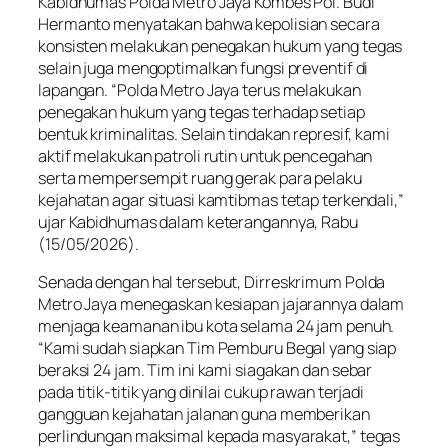
Kabidhumas Polda Metro Jaya Kombes Pol. Budi
Hermanto menyatakan bahwa kepolisian secara
konsisten melakukan penegakan hukum yang tegas
selain juga mengoptimalkan fungsi preventif di
lapangan. “Polda Metro Jaya terus melakukan
penegakan hukum yang tegas terhadap setiap
bentuk kriminalitas. Selain tindakan represif, kami
aktif melakukan patroli rutin untuk pencegahan
serta mempersempit ruang gerak para pelaku
kejahatan agar situasi kamtibmas tetap terkendali,”
ujar Kabidhumas dalam keterangannya, Rabu
(15/05/2026).
Senada dengan hal tersebut, Dirreskrimum Polda
Metro Jaya menegaskan kesiapan jajarannya dalam
menjaga keamanan ibu kota selama 24 jam penuh.
“Kami sudah siapkan Tim Pemburu Begal yang siap
beraksi 24 jam. Tim ini kami siagakan dan sebar
pada titik-titik yang dinilai cukup rawan terjadi
gangguan kejahatan jalanan guna memberikan
perlindungan maksimal kepada masyarakat,” tegas