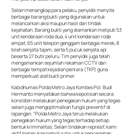
Selain menangkap para pelaku, penyidik menyita
berbagai barang bukti yang digunakan untuk
melancarkan aksi maupun hasil dari tindak
kejahatan. Barang bukti yang diamankan meliputi 53
unit kendaraan roda dua, 4 unit kendaraan roda
empat, 65 unit telepon genggam berbagai merek, 8
bilah senjata tajam, serta 5 pucuk senjata api
beserta 27 butir peluru. Tim penyidik juga telah
mengamankan sejumlah rekaman CCTV dari
berbagai tempat kejadian perkara (TKP) guna
memperkuat alat bukti primer.
Kabidhumas Polda Metro Jaya Kombes Pol. Budi
Hermanto menyatakan bahwa kepolisian secara
konsisten melakukan penegakan hukum yang tegas
selain juga mengoptimalkan fungsi preventif di
lapangan. “Polda Metro Jaya terus melakukan
penegakan hukum yang tegas terhadap setiap
bentuk kriminalitas. Selain tindakan represif, kami
aktif melakukan patroli rutin untuk pencegahan