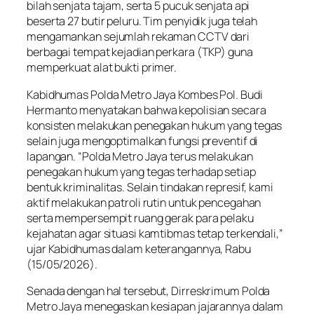
bilah senjata tajam, serta 5 pucuk senjata api
beserta 27 butir peluru. Tim penyidik juga telah
mengamankan sejumlah rekaman CCTV dari
berbagai tempat kejadian perkara (TKP) guna
memperkuat alat bukti primer.
Kabidhumas Polda Metro Jaya Kombes Pol. Budi
Hermanto menyatakan bahwa kepolisian secara
konsisten melakukan penegakan hukum yang tegas
selain juga mengoptimalkan fungsi preventif di
lapangan. “Polda Metro Jaya terus melakukan
penegakan hukum yang tegas terhadap setiap
bentuk kriminalitas. Selain tindakan represif, kami
aktif melakukan patroli rutin untuk pencegahan
serta mempersempit ruang gerak para pelaku
kejahatan agar situasi kamtibmas tetap terkendali,”
ujar Kabidhumas dalam keterangannya, Rabu
(15/05/2026).
Senada dengan hal tersebut, Dirreskrimum Polda
Metro Jaya menegaskan kesiapan jajarannya dalam