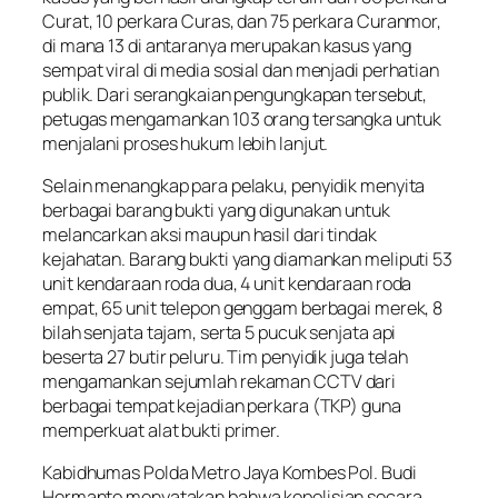
Curat, 10 perkara Curas, dan 75 perkara Curanmor,
di mana 13 di antaranya merupakan kasus yang
sempat viral di media sosial dan menjadi perhatian
publik. Dari serangkaian pengungkapan tersebut,
petugas mengamankan 103 orang tersangka untuk
menjalani proses hukum lebih lanjut.
Selain menangkap para pelaku, penyidik menyita
berbagai barang bukti yang digunakan untuk
melancarkan aksi maupun hasil dari tindak
kejahatan. Barang bukti yang diamankan meliputi 53
unit kendaraan roda dua, 4 unit kendaraan roda
empat, 65 unit telepon genggam berbagai merek, 8
bilah senjata tajam, serta 5 pucuk senjata api
beserta 27 butir peluru. Tim penyidik juga telah
mengamankan sejumlah rekaman CCTV dari
berbagai tempat kejadian perkara (TKP) guna
memperkuat alat bukti primer.
Kabidhumas Polda Metro Jaya Kombes Pol. Budi
Hermanto menyatakan bahwa kepolisian secara