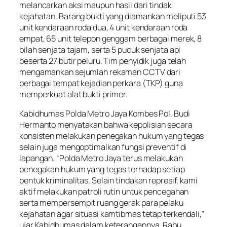
melancarkan aksi maupun hasil dari tindak
kejahatan. Barang bukti yang diamankan meliputi 53
unit kendaraan roda dua, 4 unit kendaraan roda
empat, 65 unit telepon genggam berbagai merek, 8
bilah senjata tajam, serta 5 pucuk senjata api
beserta 27 butir peluru. Tim penyidik juga telah
mengamankan sejumlah rekaman CCTV dari
berbagai tempat kejadian perkara (TKP) guna
memperkuat alat bukti primer.
Kabidhumas Polda Metro Jaya Kombes Pol. Budi
Hermanto menyatakan bahwa kepolisian secara
konsisten melakukan penegakan hukum yang tegas
selain juga mengoptimalkan fungsi preventif di
lapangan. “Polda Metro Jaya terus melakukan
penegakan hukum yang tegas terhadap setiap
bentuk kriminalitas. Selain tindakan represif, kami
aktif melakukan patroli rutin untuk pencegahan
serta mempersempit ruang gerak para pelaku
kejahatan agar situasi kamtibmas tetap terkendali,”
ujar Kabidhumas dalam keterangannya, Rabu