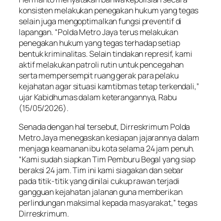
konsisten melakukan penegakan hukum yang tegas
selain juga mengoptimalkan fungsi preventif di
lapangan. “Polda Metro Jaya terus melakukan
penegakan hukum yang tegas terhadap setiap
bentuk kriminalitas. Selain tindakan represif, kami
aktif melakukan patroli rutin untuk pencegahan
serta mempersempit ruang gerak para pelaku
kejahatan agar situasi kamtibmas tetap terkendali,”
ujar Kabidhumas dalam keterangannya, Rabu
(15/05/2026).
Senada dengan hal tersebut, Dirreskrimum Polda
Metro Jaya menegaskan kesiapan jajarannya dalam
menjaga keamanan ibu kota selama 24 jam penuh.
“Kami sudah siapkan Tim Pemburu Begal yang siap
beraksi 24 jam. Tim ini kami siagakan dan sebar
pada titik-titik yang dinilai cukup rawan terjadi
gangguan kejahatan jalanan guna memberikan
perlindungan maksimal kepada masyarakat,” tegas
Dirreskrimum.