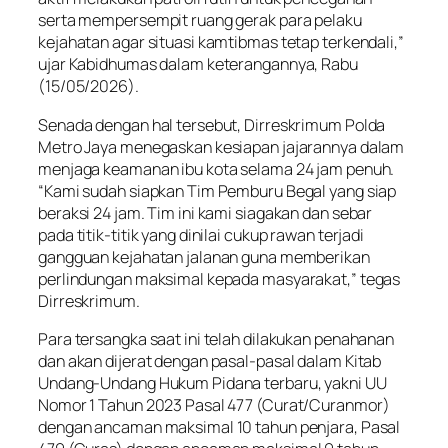
serta mempersempit ruang gerak para pelaku
kejahatan agar situasi kamtibmas tetap terkendali,”
ujar Kabidhumas dalam keterangannya, Rabu
(15/05/2026).
Senada dengan hal tersebut, Dirreskrimum Polda
Metro Jaya menegaskan kesiapan jajarannya dalam
menjaga keamanan ibu kota selama 24 jam penuh.
“Kami sudah siapkan Tim Pemburu Begal yang siap
beraksi 24 jam. Tim ini kami siagakan dan sebar
pada titik-titik yang dinilai cukup rawan terjadi
gangguan kejahatan jalanan guna memberikan
perlindungan maksimal kepada masyarakat,” tegas
Dirreskrimum.
Para tersangka saat ini telah dilakukan penahanan
dan akan dijerat dengan pasal-pasal dalam Kitab
Undang-Undang Hukum Pidana terbaru, yakni UU
Nomor 1 Tahun 2023 Pasal 477 (Curat/Curanmor)
dengan ancaman maksimal 10 tahun penjara, Pasal