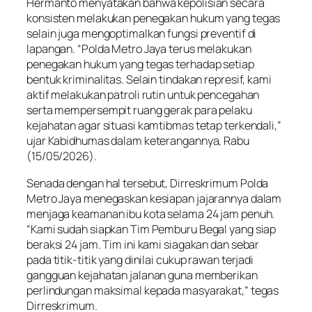
Hermanto menyatakan bahwa kepolisian secara
konsisten melakukan penegakan hukum yang tegas
selain juga mengoptimalkan fungsi preventif di
lapangan. “Polda Metro Jaya terus melakukan
penegakan hukum yang tegas terhadap setiap
bentuk kriminalitas. Selain tindakan represif, kami
aktif melakukan patroli rutin untuk pencegahan
serta mempersempit ruang gerak para pelaku
kejahatan agar situasi kamtibmas tetap terkendali,”
ujar Kabidhumas dalam keterangannya, Rabu
(15/05/2026).
Senada dengan hal tersebut, Dirreskrimum Polda
Metro Jaya menegaskan kesiapan jajarannya dalam
menjaga keamanan ibu kota selama 24 jam penuh.
“Kami sudah siapkan Tim Pemburu Begal yang siap
beraksi 24 jam. Tim ini kami siagakan dan sebar
pada titik-titik yang dinilai cukup rawan terjadi
gangguan kejahatan jalanan guna memberikan
perlindungan maksimal kepada masyarakat,” tegas
Dirreskrimum.