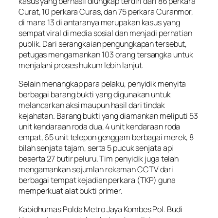
kasus yang berhasil diungkap terdiri dari 86 perkara
Curat, 10 perkara Curas, dan 75 perkara Curanmor,
di mana 13 di antaranya merupakan kasus yang
sempat viral di media sosial dan menjadi perhatian
publik. Dari serangkaian pengungkapan tersebut,
petugas mengamankan 103 orang tersangka untuk
menjalani proses hukum lebih lanjut.
Selain menangkap para pelaku, penyidik menyita
berbagai barang bukti yang digunakan untuk
melancarkan aksi maupun hasil dari tindak
kejahatan. Barang bukti yang diamankan meliputi 53
unit kendaraan roda dua, 4 unit kendaraan roda
empat, 65 unit telepon genggam berbagai merek, 8
bilah senjata tajam, serta 5 pucuk senjata api
beserta 27 butir peluru. Tim penyidik juga telah
mengamankan sejumlah rekaman CCTV dari
berbagai tempat kejadian perkara (TKP) guna
memperkuat alat bukti primer.
Kabidhumas Polda Metro Jaya Kombes Pol. Budi