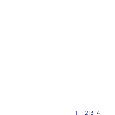
1
…
12
13
14