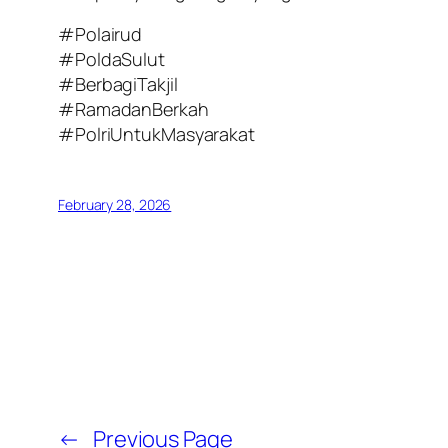
#Polairud
#PoldaSulut
#BerbagiTakjil
#RamadanBerkah
#PolriUntukMasyarakat
February 28, 2026
←
Previous Page