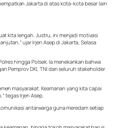
empatkan Jakarta di atas kota-kota besar lain
at kita lengah. Justru, ini menjadi motivasi
jutan,” ujar Irjen Asep di Jakarta, Selasa
n Polres hingga Polsek. Ia menekankan bahwa
ngan Pemprov DKI, TNI dan seluruh stakeholder
elemen masyarakat. Keamanan yang kita capai
,” tegas Irjen Asep.
i komunikasi antarwarga guna meredam setiap
tra keamanan, hingga tokoh masyarakat harus