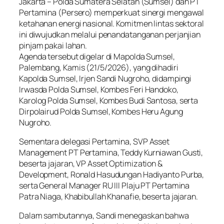
Jakarta – Polda Sumatera Selatan (Sumsel) dan PT
Pertamina (Persero) memperkuat sinergi mengawal
ketahanan energi nasional. Komitmen lintas sektoral
ini diwujudkan melalui penandatanganan perjanjian
pinjam pakai lahan.
Agenda tersebut digelar di Mapolda Sumsel,
Palembang, Kamis (21/5/2026), yang dihadiri
Kapolda Sumsel, Irjen Sandi Nugroho, didampingi
Irwasda Polda Sumsel, Kombes Feri Handoko,
Karolog Polda Sumsel, Kombes Budi Santosa, serta
Dirpolairud Polda Sumsel, Kombes Heru Agung
Nugroho.
Sementara delegasi Pertamina, SVP Asset
Management PT Pertamina, Teddy Kurniawan Gusti,
beserta jajaran, VP Asset Optimization &
Development, Ronald Hasudungan Hadiyanto Purba,
serta General Manager RU III Plaju PT Pertamina
Patra Niaga, Khabibullah Khanafie, beserta jajaran.
Dalam sambutannya, Sandi menegaskan bahwa