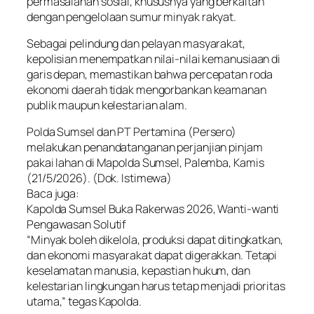
permasalahan sosial, khususnya yang berkaitan
dengan pengelolaan sumur minyak rakyat.
Sebagai pelindung dan pelayan masyarakat,
kepolisian menempatkan nilai-nilai kemanusiaan di
garis depan, memastikan bahwa percepatan roda
ekonomi daerah tidak mengorbankan keamanan
publik maupun kelestarian alam.
Polda Sumsel dan PT Pertamina (Persero)
melakukan penandatanganan perjanjian pinjam
pakai lahan di Mapolda Sumsel, Palemba, Kamis
(21/5/2026). (Dok. Istimewa)
Baca juga:
Kapolda Sumsel Buka Rakerwas 2026, Wanti-wanti
Pengawasan Solutif
“Minyak boleh dikelola, produksi dapat ditingkatkan,
dan ekonomi masyarakat dapat digerakkan. Tetapi
keselamatan manusia, kepastian hukum, dan
kelestarian lingkungan harus tetap menjadi prioritas
utama,” tegas Kapolda.