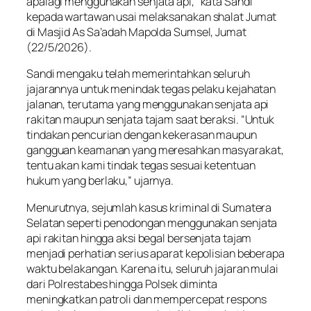
apalagi menggunakan senjata api,” kata Sandi
kepada wartawan usai melaksanakan shalat Jumat
di Masjid As Sa’adah Mapolda Sumsel, Jumat
(22/5/2026).
Sandi mengaku telah memerintahkan seluruh
jajarannya untuk menindak tegas pelaku kejahatan
jalanan, terutama yang menggunakan senjata api
rakitan maupun senjata tajam saat beraksi. “Untuk
tindakan pencurian dengan kekerasan maupun
gangguan keamanan yang meresahkan masyarakat,
tentu akan kami tindak tegas sesuai ketentuan
hukum yang berlaku,” ujarnya.
Menurutnya, sejumlah kasus kriminal di Sumatera
Selatan seperti penodongan menggunakan senjata
api rakitan hingga aksi begal bersenjata tajam
menjadi perhatian serius aparat kepolisian beberapa
waktu belakangan. Karena itu, seluruh jajaran mulai
dari Polrestabes hingga Polsek diminta
meningkatkan patroli dan mempercepat respons