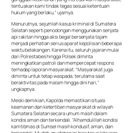
tentu akan kami tindak tegas sesuai ketentuan
hukum yang berlaku,” ujarnya.
Menurutnya, sejumlah kasus kriminal di Sumatera
Selatan seperti penodongan menggunakan senjata
api rakitan hingga aksi begal bersenjata tajam
menjadi perhatian serius aparat kepolisian beberapa
waktu belakangan. Karena itu, seluruh jajaran mulai
dari Polrestabes hingga Polsek diminta
meningkatkan patroli dan mempercepat respons
terhadap laporan masyarakat. “Masyarakat juga
diminta untuk tetap waspada, terutama saat
beraktivitas pada malam hingga dini hari,”
ungkapnya.
Meski demikian, Kapolda memastikan situasi
keamanan dan ketertiban masyarakat di wilayah
Sumatera Selatan secara umum masih dalam
kondisi aman dan terkendali. “Alhamdulillah kondisi
kamtibmas di Sumsel masih kondusif, aman, dan