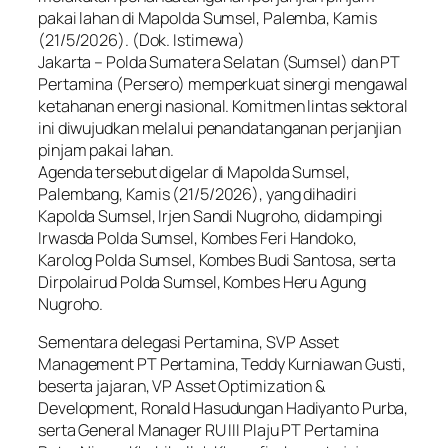
pakai lahan di Mapolda Sumsel, Palemba, Kamis
(21/5/2026). (Dok. Istimewa)
Jakarta – Polda Sumatera Selatan (Sumsel) dan PT
Pertamina (Persero) memperkuat sinergi mengawal
ketahanan energi nasional. Komitmen lintas sektoral
ini diwujudkan melalui penandatanganan perjanjian
pinjam pakai lahan.
Agenda tersebut digelar di Mapolda Sumsel,
Palembang, Kamis (21/5/2026), yang dihadiri
Kapolda Sumsel, Irjen Sandi Nugroho, didampingi
Irwasda Polda Sumsel, Kombes Feri Handoko,
Karolog Polda Sumsel, Kombes Budi Santosa, serta
Dirpolairud Polda Sumsel, Kombes Heru Agung
Nugroho.
Sementara delegasi Pertamina, SVP Asset
Management PT Pertamina, Teddy Kurniawan Gusti,
beserta jajaran, VP Asset Optimization &
Development, Ronald Hasudungan Hadiyanto Purba,
serta General Manager RU III Plaju PT Pertamina