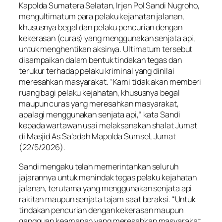
Kapolda Sumatera Selatan, Irjen Pol Sandi Nugroho,
mengultimatum para pelaku kejahatan jalanan,
khususnya begal dan pelaku pencurian dengan
kekerasan (curas) yang menggunakan senjata api,
untuk menghentikan aksinya. Ultimatum tersebut
disampaikan dalam bentuk tindakan tegas dan
terukur terhadap pelaku kriminal yang dinilai
meresahkan masyarakat. “Kami tidak akan memberi
ruang bagi pelaku kejahatan, khususnya begal
maupun curas yang meresahkan masyarakat,
apalagi menggunakan senjata api,” kata Sandi
kepada wartawan usai melaksanakan shalat Jumat
di Masjid As Sa’adah Mapolda Sumsel, Jumat
(22/5/2026).
Sandi mengaku telah memerintahkan seluruh
jajarannya untuk menindak tegas pelaku kejahatan
jalanan, terutama yang menggunakan senjata api
rakitan maupun senjata tajam saat beraksi. “Untuk
tindakan pencurian dengan kekerasan maupun
gangguan keamanan yang meresahkan masyarakat,