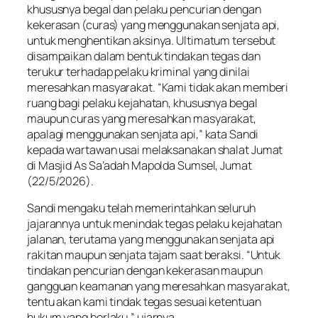
khususnya begal dan pelaku pencurian dengan
kekerasan (curas) yang menggunakan senjata api,
untuk menghentikan aksinya. Ultimatum tersebut
disampaikan dalam bentuk tindakan tegas dan
terukur terhadap pelaku kriminal yang dinilai
meresahkan masyarakat. “Kami tidak akan memberi
ruang bagi pelaku kejahatan, khususnya begal
maupun curas yang meresahkan masyarakat,
apalagi menggunakan senjata api,” kata Sandi
kepada wartawan usai melaksanakan shalat Jumat
di Masjid As Sa’adah Mapolda Sumsel, Jumat
(22/5/2026).
Sandi mengaku telah memerintahkan seluruh
jajarannya untuk menindak tegas pelaku kejahatan
jalanan, terutama yang menggunakan senjata api
rakitan maupun senjata tajam saat beraksi. “Untuk
tindakan pencurian dengan kekerasan maupun
gangguan keamanan yang meresahkan masyarakat,
tentu akan kami tindak tegas sesuai ketentuan
hukum yang berlaku,” ujarnya.