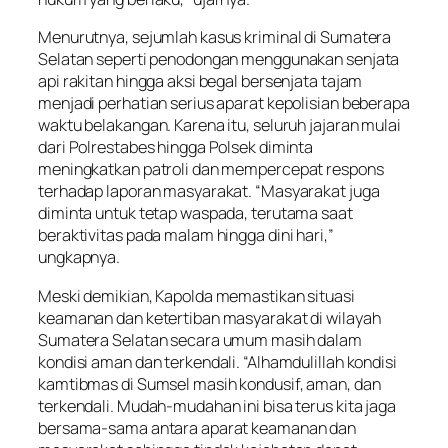
Menurutnya, sejumlah kasus kriminal di Sumatera
Selatan seperti penodongan menggunakan senjata
api rakitan hingga aksi begal bersenjata tajam
menjadi perhatian serius aparat kepolisian beberapa
waktu belakangan. Karena itu, seluruh jajaran mulai
dari Polrestabes hingga Polsek diminta
meningkatkan patroli dan mempercepat respons
terhadap laporan masyarakat. “Masyarakat juga
diminta untuk tetap waspada, terutama saat
beraktivitas pada malam hingga dini hari,”
ungkapnya.
Meski demikian, Kapolda memastikan situasi
keamanan dan ketertiban masyarakat di wilayah
Sumatera Selatan secara umum masih dalam
kondisi aman dan terkendali. “Alhamdulillah kondisi
kamtibmas di Sumsel masih kondusif, aman, dan
terkendali. Mudah-mudahan ini bisa terus kita jaga
bersama-sama antara aparat keamanan dan