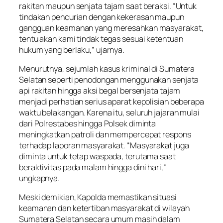
rakitan maupun senjata tajam saat beraksi. “Untuk
tindakan pencurian dengan kekerasan maupun
gangguan keamanan yang meresahkan masyarakat,
tentu akan kami tindak tegas sesuai ketentuan
hukum yang berlaku,” ujarnya.
Menurutnya, sejumlah kasus kriminal di Sumatera
Selatan seperti penodongan menggunakan senjata
api rakitan hingga aksi begal bersenjata tajam
menjadi perhatian serius aparat kepolisian beberapa
waktu belakangan. Karena itu, seluruh jajaran mulai
dari Polrestabes hingga Polsek diminta
meningkatkan patroli dan mempercepat respons
terhadap laporan masyarakat. “Masyarakat juga
diminta untuk tetap waspada, terutama saat
beraktivitas pada malam hingga dini hari,”
ungkapnya.
Meski demikian, Kapolda memastikan situasi
keamanan dan ketertiban masyarakat di wilayah
Sumatera Selatan secara umum masih dalam