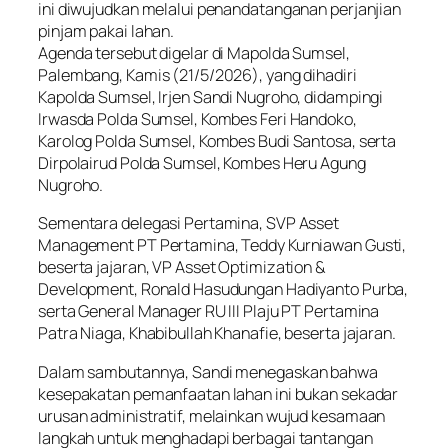
ini diwujudkan melalui penandatanganan perjanjian
pinjam pakai lahan.
Agenda tersebut digelar di Mapolda Sumsel,
Palembang, Kamis (21/5/2026), yang dihadiri
Kapolda Sumsel, Irjen Sandi Nugroho, didampingi
Irwasda Polda Sumsel, Kombes Feri Handoko,
Karolog Polda Sumsel, Kombes Budi Santosa, serta
Dirpolairud Polda Sumsel, Kombes Heru Agung
Nugroho.
Sementara delegasi Pertamina, SVP Asset
Management PT Pertamina, Teddy Kurniawan Gusti,
beserta jajaran, VP Asset Optimization &
Development, Ronald Hasudungan Hadiyanto Purba,
serta General Manager RU III Plaju PT Pertamina
Patra Niaga, Khabibullah Khanafie, beserta jajaran.
Dalam sambutannya, Sandi menegaskan bahwa
kesepakatan pemanfaatan lahan ini bukan sekadar
urusan administratif, melainkan wujud kesamaan
langkah untuk menghadapi berbagai tantangan