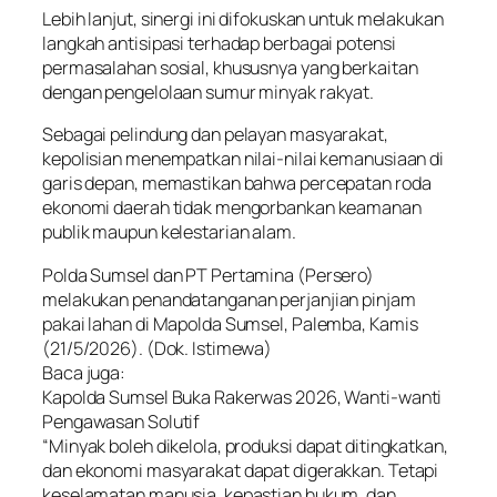
Lebih lanjut, sinergi ini difokuskan untuk melakukan
langkah antisipasi terhadap berbagai potensi
permasalahan sosial, khususnya yang berkaitan
dengan pengelolaan sumur minyak rakyat.
Sebagai pelindung dan pelayan masyarakat,
kepolisian menempatkan nilai-nilai kemanusiaan di
garis depan, memastikan bahwa percepatan roda
ekonomi daerah tidak mengorbankan keamanan
publik maupun kelestarian alam.
Polda Sumsel dan PT Pertamina (Persero)
melakukan penandatanganan perjanjian pinjam
pakai lahan di Mapolda Sumsel, Palemba, Kamis
(21/5/2026). (Dok. Istimewa)
Baca juga:
Kapolda Sumsel Buka Rakerwas 2026, Wanti-wanti
Pengawasan Solutif
“Minyak boleh dikelola, produksi dapat ditingkatkan,
dan ekonomi masyarakat dapat digerakkan. Tetapi
keselamatan manusia, kepastian hukum, dan