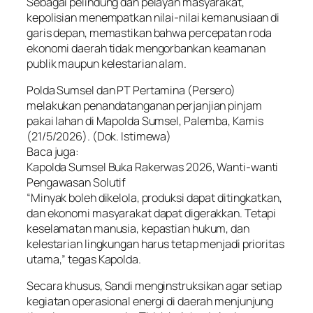
Sebagai pelindung dan pelayan masyarakat,
kepolisian menempatkan nilai-nilai kemanusiaan di
garis depan, memastikan bahwa percepatan roda
ekonomi daerah tidak mengorbankan keamanan
publik maupun kelestarian alam.
Polda Sumsel dan PT Pertamina (Persero)
melakukan penandatanganan perjanjian pinjam
pakai lahan di Mapolda Sumsel, Palemba, Kamis
(21/5/2026). (Dok. Istimewa)
Baca juga:
Kapolda Sumsel Buka Rakerwas 2026, Wanti-wanti
Pengawasan Solutif
“Minyak boleh dikelola, produksi dapat ditingkatkan,
dan ekonomi masyarakat dapat digerakkan. Tetapi
keselamatan manusia, kepastian hukum, dan
kelestarian lingkungan harus tetap menjadi prioritas
utama,” tegas Kapolda.
Secara khusus, Sandi menginstruksikan agar setiap
kegiatan operasional energi di daerah menjunjung