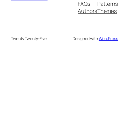
FAQs
Patterns
Authors
Themes
Twenty Twenty-Five
Designed with
WordPress