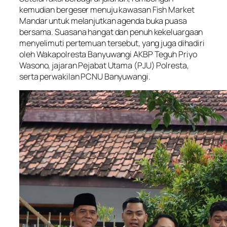
kemudian bergeser menuju kawasan Fish Market
Mandar untuk melanjutkan agenda buka puasa
bersama. Suasana hangat dan penuh kekeluargaan
menyelimuti pertemuan tersebut, yang juga dihadiri
oleh Wakapolresta Banyuwangi AKBP Teguh Priyo
Wasono, jajaran Pejabat Utama (PJU) Polresta,
serta perwakilan PCNU Banyuwangi.