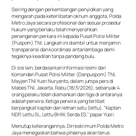
Seiring dengan perkembangan penyidikan yang
mengarah pada keterlibatan oknum anggota, Polda
Metro Jaya secara profesional dan sesuai prosedur
hukum yang berlaku telah menyerahkan
penanganan perkara ini kepada Pusat Polisi Militer
(Puspom) TNI. Langkah ini diambil untuk menjamin
transparansi dan koordinasi antarlembaga demi
tegaknya keadilan tanpa pandang bulu.
Di sisi lain, berdasarkan informasi resmi dari
Komandan Pusat Polisi Militer (Danpuspom) TNI,
Mayjen TNI Yusri Nuryanto, dalam jumpa pers di
Mabes TNI, Jakarta, Rabu (18/3/2026), sebanyak 4
orang pelaku telah diamankan dan tiga di antaranya
adalah perwira. Ketiga perwira yang terlibat
berpangkat kapten dan letnan satu (lettu). “Kapten
NDP, Lettu SL, Lettu BHW, Serda ES,” papar Yusri.
Menutup keterangannya, Dirreskrimum Polda Metro
Jaya menegaskan bahwa pihaknya akan terus