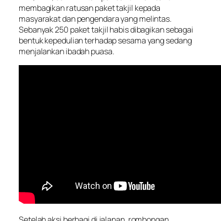
membagikan ratusan paket takjil kepada
masyarakat dan pengendara yang melintas.
Sebanyak 250 paket takjil habis dibagikan sebagai
bentuk kepedulian terhadap sesama yang sedang
menjalankan ibadah puasa.
Setelah aksi berbagi di jalanan, rombongan