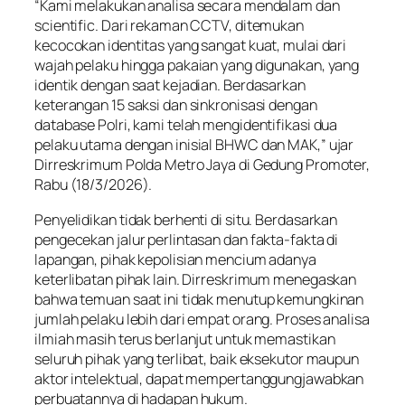
“Kami melakukan analisa secara mendalam dan
scientific. Dari rekaman CCTV, ditemukan
kecocokan identitas yang sangat kuat, mulai dari
wajah pelaku hingga pakaian yang digunakan, yang
identik dengan saat kejadian. Berdasarkan
keterangan 15 saksi dan sinkronisasi dengan
database Polri, kami telah mengidentifikasi dua
pelaku utama dengan inisial BHWC dan MAK,” ujar
Dirreskrimum Polda Metro Jaya di Gedung Promoter,
Rabu (18/3/2026).
Penyelidikan tidak berhenti di situ. Berdasarkan
pengecekan jalur perlintasan dan fakta-fakta di
lapangan, pihak kepolisian mencium adanya
keterlibatan pihak lain. Dirreskrimum menegaskan
bahwa temuan saat ini tidak menutup kemungkinan
jumlah pelaku lebih dari empat orang. Proses analisa
ilmiah masih terus berlanjut untuk memastikan
seluruh pihak yang terlibat, baik eksekutor maupun
aktor intelektual, dapat mempertanggungjawabkan
perbuatannya di hadapan hukum.