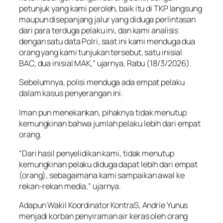
petunjuk yang kami peroleh, baik itu di TKP langsung
maupun disepanjang jalur yang diduga perlintasan
dari para terduga pelaku ini, dan kami analisis
dengan satu data Polri, saat ini kami menduga dua
orang yang kami tunjukan tersebut, satu inisial
BAC, dua inisial MAK,” ujarnya, Rabu (18/3/2026).
Sebelumnya, polisi menduga ada empat pelaku
dalam kasus penyerangan ini.
Iman pun menekankan, pihaknya tidak menutup
kemungkinan bahwa jumlah pelaku lebih dari empat
orang.
“Dari hasil penyelidikan kami, tidak menutup
kemungkinan pelaku diduga dapat lebih dari empat
(orang), sebagaimana kami sampaikan awal ke
rekan-rekan media,” ujarnya.
Adapun Wakil Koordinator KontraS, Andrie Yunus
menjadi korban penyiraman air keras oleh orang