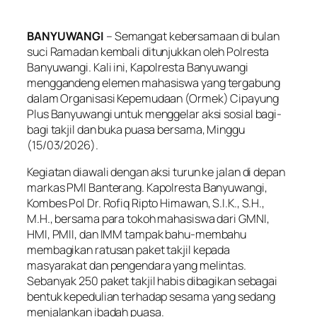
BANYUWANGI
– Semangat kebersamaan di bulan
suci Ramadan kembali ditunjukkan oleh Polresta
Banyuwangi. Kali ini, Kapolresta Banyuwangi
menggandeng elemen mahasiswa yang tergabung
dalam Organisasi Kepemudaan (Ormek) Cipayung
Plus Banyuwangi untuk menggelar aksi sosial bagi-
bagi takjil dan buka puasa bersama, Minggu
(15/03/2026).
Kegiatan diawali dengan aksi turun ke jalan di depan
markas PMI Banterang. Kapolresta Banyuwangi,
Kombes Pol Dr. Rofiq Ripto Himawan, S.I.K., S.H.,
M.H., bersama para tokoh mahasiswa dari GMNI,
HMI, PMII, dan IMM tampak bahu-membahu
membagikan ratusan paket takjil kepada
masyarakat dan pengendara yang melintas.
Sebanyak 250 paket takjil habis dibagikan sebagai
bentuk kepedulian terhadap sesama yang sedang
menjalankan ibadah puasa.