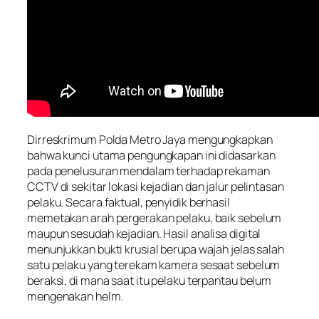
Dirreskrimum Polda Metro Jaya mengungkapkan
bahwa kunci utama pengungkapan ini didasarkan
pada penelusuran mendalam terhadap rekaman
CCTV di sekitar lokasi kejadian dan jalur pelintasan
pelaku. Secara faktual, penyidik berhasil
memetakan arah pergerakan pelaku, baik sebelum
maupun sesudah kejadian. Hasil analisa digital
menunjukkan bukti krusial berupa wajah jelas salah
satu pelaku yang terekam kamera sesaat sebelum
beraksi, di mana saat itu pelaku terpantau belum
mengenakan helm.