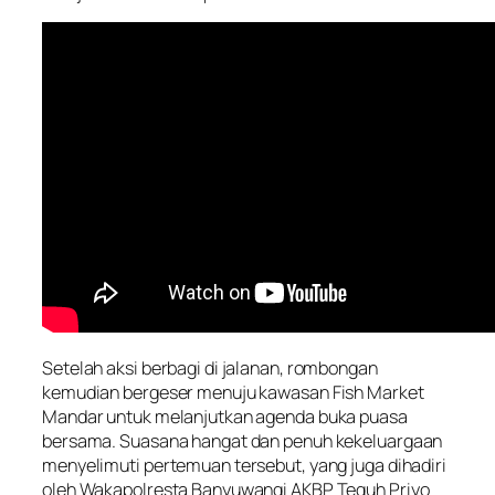
Setelah aksi berbagi di jalanan, rombongan
kemudian bergeser menuju kawasan Fish Market
Mandar untuk melanjutkan agenda buka puasa
bersama. Suasana hangat dan penuh kekeluargaan
menyelimuti pertemuan tersebut, yang juga dihadiri
oleh Wakapolresta Banyuwangi AKBP Teguh Priyo