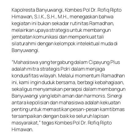
Kapolresta Banyuwangi, Kombes Pol Dr. Rofiq Ripto
Himawan, S.I.K., S.H., M.H., menegaskan bahwa
kegiatan ini bukan sekadar rutinitas Ramadhan,
melainkan upaya strategis untuk membangun
jembatan komunikasi dan memperkuat tali
silaturahmi dengan kelompok intelektual muda di
Banyuwangi.
“Mahasiswa yang tergabung dalam Cipayung Plus
adalah mitra strategis Polri dalam menjaga
kondusifitas wilayah. Melalui momentum Ramadhan
ini, kami ingin duduk bersama, berbagi kebahagiaan,
sekaligus menyamakan persepsi dalam membangun
Banyuwangi yang lebih aman dan harmonis. Sinergi
antara kepolisian dan mahasiswa adalah kekuatan
penting untuk memastikan pesan-pesan kamtibmas
tersampaikan dengan baik ke seluruh lapisan
masyarakat,” tegas Kombes Pol Dr. Rofiq Ripto
Himawan.