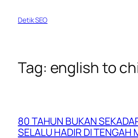
Skip
to
Detik SEO
content
Tag:
english to c
80 TAHUN BUKAN SEKADAR 
SELALU HADIR DI TENGAH