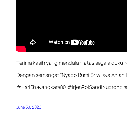
Terima kasih yang mendalam atas segala dukung
Dengan semangat “Nyago Bumi Sriwijaya Aman B
#HariBhayangkara80 #IrjenPolSandiNugroho
June 30, 2026