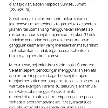
di Masjid As Sa’adah Mapolda Sumsel, Jumat
(22/5/2026).
Sandi mengaku telah memerintahkan seluruh
jajarannya untuk menindak tegas pelaku kejahatan
jalanan, terutama yang menggunakan senjata api
rakitan maupun senjata tajam saat beraksi. “Untuk
tindakan pencurian dengan kekerasan maupun
gangguan keamanan yang meresahkan masyarakat,
tentu akan kami tindak tegas sesuai ketentuan
hukum yang berlaku,” ujarnya.
Menurutnya, sejumlah kasus kriminal di Sumatera
Selatan seperti penodongan menggunakan senjata
api rakitan hingga aksi begal bersenjata tajam
menjadi perhatian serius aparat kepolisian beberapa
waktu belakangan. Karena itu, seluruh jajaran mulai
dari Polrestabes hingga Polsek diminta
meningkatkan patroli dan mempercepat respons
terhadap laporan masyarakat. “Masyarakat juga
diminta untuk tetap waspada, terutama saat