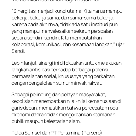
“Sinergitas menjadi kunci utama. Kita harus mampu
bekerja, bekerja sama, dan sama-sama bekerja.
Karena pada akhirnya, tidak ada satu institusi pun
yang mampu menyelesaikan seluruh persoalan
secara sendiri-sendiri. Kita membutuhkan
kolaborasi, komunikasi, dan kesamaan langkah,” ujar
Sandi.
Lebih lanjut, sinergi ini difokuskan untuk melakukan
langkah antisipasi terhadap berbagai potensi
permasalahan sosial, khususnya yang berkaitan
dengan pengelolaan sumur minyak rakyat.
Sebagai pelindung dan pelayan masyarakat,
kepolisian menempatkan nilai-nilai kemanusiaan di
garis depan, memastikan bahwa percepatan roda
ekonomi daerah tidak mengorbankan keamanan
publik maupun kelestarian alam.
Polda Sumsel dan PT Pertamina (Persero)