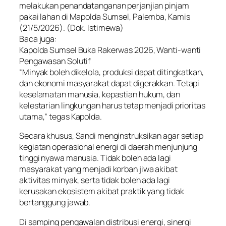
melakukan penandatanganan perjanjian pinjam
pakai lahan di Mapolda Sumsel, Palemba, Kamis
(21/5/2026). (Dok. Istimewa)
Baca juga:
Kapolda Sumsel Buka Rakerwas 2026, Wanti-wanti
Pengawasan Solutif
“Minyak boleh dikelola, produksi dapat ditingkatkan,
dan ekonomi masyarakat dapat digerakkan. Tetapi
keselamatan manusia, kepastian hukum, dan
kelestarian lingkungan harus tetap menjadi prioritas
utama,” tegas Kapolda.
Secara khusus, Sandi menginstruksikan agar setiap
kegiatan operasional energi di daerah menjunjung
tinggi nyawa manusia. Tidak boleh ada lagi
masyarakat yang menjadi korban jiwa akibat
aktivitas minyak, serta tidak boleh ada lagi
kerusakan ekosistem akibat praktik yang tidak
bertanggung jawab.
Di samping pengawalan distribusi energi, sinergi