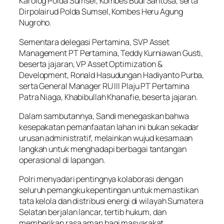
Karolog Polda Sumsel, Kombes Budi Santosa, serta
Dirpolairud Polda Sumsel, Kombes Heru Agung
Nugroho.
Sementara delegasi Pertamina, SVP Asset
Management PT Pertamina, Teddy Kurniawan Gusti,
beserta jajaran, VP Asset Optimization &
Development, Ronald Hasudungan Hadiyanto Purba,
serta General Manager RU III Plaju PT Pertamina
Patra Niaga, Khabibullah Khanafie, beserta jajaran.
Dalam sambutannya, Sandi menegaskan bahwa
kesepakatan pemanfaatan lahan ini bukan sekadar
urusan administratif, melainkan wujud kesamaan
langkah untuk menghadapi berbagai tantangan
operasional di lapangan.
Polri menyadari pentingnya kolaborasi dengan
seluruh pemangku kepentingan untuk memastikan
tata kelola dan distribusi energi di wilayah Sumatera
Selatan berjalan lancar, tertib hukum, dan
memberikan rasa aman bagi masyarakat.