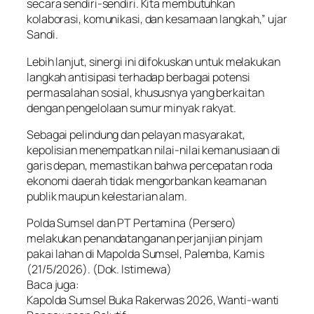
secara sendiri-sendiri. Kita membutuhkan
kolaborasi, komunikasi, dan kesamaan langkah,” ujar
Sandi.
Lebih lanjut, sinergi ini difokuskan untuk melakukan
langkah antisipasi terhadap berbagai potensi
permasalahan sosial, khususnya yang berkaitan
dengan pengelolaan sumur minyak rakyat.
Sebagai pelindung dan pelayan masyarakat,
kepolisian menempatkan nilai-nilai kemanusiaan di
garis depan, memastikan bahwa percepatan roda
ekonomi daerah tidak mengorbankan keamanan
publik maupun kelestarian alam.
Polda Sumsel dan PT Pertamina (Persero)
melakukan penandatanganan perjanjian pinjam
pakai lahan di Mapolda Sumsel, Palemba, Kamis
(21/5/2026). (Dok. Istimewa)
Baca juga:
Kapolda Sumsel Buka Rakerwas 2026, Wanti-wanti