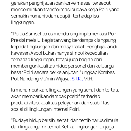
gerakan penghijauan dan korve massal tersebut
mencerminkan transformasi budaya kerja Polri yang
semakin humanis dan adaptif terhadap isu
lingkungan.
“Polda Sumsel terus mendorong implementasi Polri
Presisi melalui kegiatan yang berdampak langsung
kepada lingkungan dan masyarakat. Penghijauan di
kawasan Aspol bukan hanya simbol kepedulian
terhadap lingkungan, tetapi juga bagian dari
membangun kualitas hidup personel dan keluarga
besar Polri secara berkelanjutan,” ungkap Kombes
Pol. Nandang Mu’min Wijaya,
S.I.K.,
M.H.
Ia menambahkan, lingkungan yang sehat dan tertata
akan memberikan dampak positif terhadap
produktivitas, kualitas pelayanan, dan stabilitas
sosial di lingkungan internal Polri.
“Budaya hidup bersih, sehat, dan tertib harus dimulai
dari lingkungan internal. Ketika lingkungan terjaga