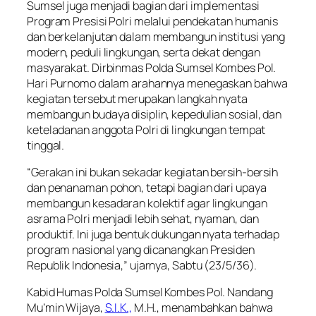
Sumsel juga menjadi bagian dari implementasi
Program Presisi Polri melalui pendekatan humanis
dan berkelanjutan dalam membangun institusi yang
modern, peduli lingkungan, serta dekat dengan
masyarakat. Dirbinmas Polda Sumsel Kombes Pol.
Hari Purnomo dalam arahannya menegaskan bahwa
kegiatan tersebut merupakan langkah nyata
membangun budaya disiplin, kepedulian sosial, dan
keteladanan anggota Polri di lingkungan tempat
tinggal.
“Gerakan ini bukan sekadar kegiatan bersih-bersih
dan penanaman pohon, tetapi bagian dari upaya
membangun kesadaran kolektif agar lingkungan
asrama Polri menjadi lebih sehat, nyaman, dan
produktif. Ini juga bentuk dukungan nyata terhadap
program nasional yang dicanangkan Presiden
Republik Indonesia,” ujarnya, Sabtu (23/5/36).
Kabid Humas Polda Sumsel Kombes Pol. Nandang
Mu’min Wijaya,
S.I.K.,
M.H., menambahkan bahwa