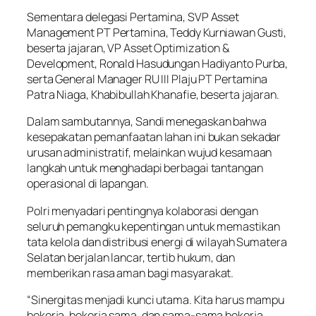
Sementara delegasi Pertamina, SVP Asset
Management PT Pertamina, Teddy Kurniawan Gusti,
beserta jajaran, VP Asset Optimization &
Development, Ronald Hasudungan Hadiyanto Purba,
serta General Manager RU III Plaju PT Pertamina
Patra Niaga, Khabibullah Khanafie, beserta jajaran.
Dalam sambutannya, Sandi menegaskan bahwa
kesepakatan pemanfaatan lahan ini bukan sekadar
urusan administratif, melainkan wujud kesamaan
langkah untuk menghadapi berbagai tantangan
operasional di lapangan.
Polri menyadari pentingnya kolaborasi dengan
seluruh pemangku kepentingan untuk memastikan
tata kelola dan distribusi energi di wilayah Sumatera
Selatan berjalan lancar, tertib hukum, dan
memberikan rasa aman bagi masyarakat.
“Sinergitas menjadi kunci utama. Kita harus mampu
bekerja, bekerja sama, dan sama-sama bekerja.