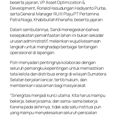
beserta jajaran, VP Asset Optimization &
Development, Ronald Hasudungan Hadiyanto Purba,
serta General Manager RU III Plaju PT Pertamina
Patra Niaga, Khabibullah Khanafie, beserta jajaran.
Dalam sambutannya, Sandi menegaskan bahwa
kesepakatan pemanfaatan lahan ini bukan sekadar
urusan administratif, melainkan wujud kesamaan
langkah untuk menghadapi berbagai tantangan
operasional di lapangan.
Polri menyadari pentingnya kolaborasi dengan
seluruh pemangku kepentingan untuk memastikan
tata kelola dan distribusi energi di wilayah Sumatera
Selatan berjalan lancar, tertib hukum, dan
memberikan rasa aman bagi masyarakat.
“Sinergitas menjadi kunci utama. Kita harus mampu
bekerja, bekerja sama, dan sama-sama bekerja.
Karena pada akhirnya, tidak ada satu institusi pun
yang mampu menyelesaikan seluruh persoalan