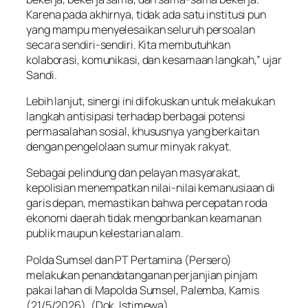
Karena pada akhirnya, tidak ada satu institusi pun
yang mampu menyelesaikan seluruh persoalan
secara sendiri-sendiri. Kita membutuhkan
kolaborasi, komunikasi, dan kesamaan langkah,” ujar
Sandi.
Lebih lanjut, sinergi ini difokuskan untuk melakukan
langkah antisipasi terhadap berbagai potensi
permasalahan sosial, khususnya yang berkaitan
dengan pengelolaan sumur minyak rakyat.
Sebagai pelindung dan pelayan masyarakat,
kepolisian menempatkan nilai-nilai kemanusiaan di
garis depan, memastikan bahwa percepatan roda
ekonomi daerah tidak mengorbankan keamanan
publik maupun kelestarian alam.
Polda Sumsel dan PT Pertamina (Persero)
melakukan penandatanganan perjanjian pinjam
pakai lahan di Mapolda Sumsel, Palemba, Kamis
(21/5/2026). (Dok. Istimewa)