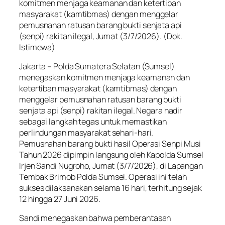
komitmen menjaga keamanan dan ketertiban
masyarakat (kamtibmas) dengan menggelar
pemusnahan ratusan barang bukti senjata api
(senpi) rakitan ilegal, Jumat (3/7/2026). (Dok.
Istimewa)
Jakarta – Polda Sumatera Selatan (Sumsel)
menegaskan komitmen menjaga keamanan dan
ketertiban masyarakat (kamtibmas) dengan
menggelar pemusnahan ratusan barang bukti
senjata api (senpi) rakitan ilegal. Negara hadir
sebagai langkah tegas untuk memastikan
perlindungan masyarakat sehari-hari.
Pemusnahan barang bukti hasil Operasi Senpi Musi
Tahun 2026 dipimpin langsung oleh Kapolda Sumsel
Irjen Sandi Nugroho, Jumat (3/7/2026), di Lapangan
Tembak Brimob Polda Sumsel. Operasi ini telah
sukses dilaksanakan selama 16 hari, terhitung sejak
12 hingga 27 Juni 2026.
Sandi menegaskan bahwa pemberantasan