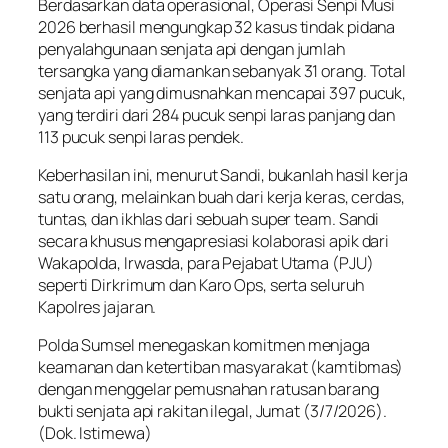
Berdasarkan data operasional, Operasi Senpi Musi
2026 berhasil mengungkap 32 kasus tindak pidana
penyalahgunaan senjata api dengan jumlah
tersangka yang diamankan sebanyak 31 orang. Total
senjata api yang dimusnahkan mencapai 397 pucuk,
yang terdiri dari 284 pucuk senpi laras panjang dan
113 pucuk senpi laras pendek.
Keberhasilan ini, menurut Sandi, bukanlah hasil kerja
satu orang, melainkan buah dari kerja keras, cerdas,
tuntas, dan ikhlas dari sebuah super team. Sandi
secara khusus mengapresiasi kolaborasi apik dari
Wakapolda, Irwasda, para Pejabat Utama (PJU)
seperti Dirkrimum dan Karo Ops, serta seluruh
Kapolres jajaran.
Polda Sumsel menegaskan komitmen menjaga
keamanan dan ketertiban masyarakat (kamtibmas)
dengan menggelar pemusnahan ratusan barang
bukti senjata api rakitan ilegal, Jumat (3/7/2026).
(Dok. Istimewa)