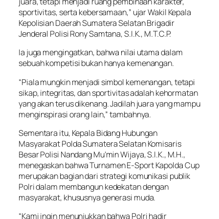
juara, tetapi menjadi ruang pembinaan karakter,
sportivitas, serta kebersamaan,” ujar Wakil Kepala
Kepolisian Daerah Sumatera Selatan Brigadir
Jenderal Polisi Rony Samtana, S.I.K., M.T.C.P.
Ia juga mengingatkan, bahwa nilai utama dalam
sebuah kompetisi bukan hanya kemenangan.
“Piala mungkin menjadi simbol kemenangan, tetapi
sikap, integritas, dan sportivitas adalah kehormatan
yang akan terus dikenang. Jadilah juara yang mampu
menginspirasi orang lain,” tambahnya.
Sementara itu, Kepala Bidang Hubungan
Masyarakat Polda Sumatera Selatan Komisaris
Besar Polisi Nandang Mu’min Wijaya, S.I.K., M.H.,
menegaskan bahwa Turnamen E-Sport Kapolda Cup
merupakan bagian dari strategi komunikasi publik
Polri dalam membangun kedekatan dengan
masyarakat, khususnya generasi muda.
“Kami ingin menunjukkan bahwa Polri hadir