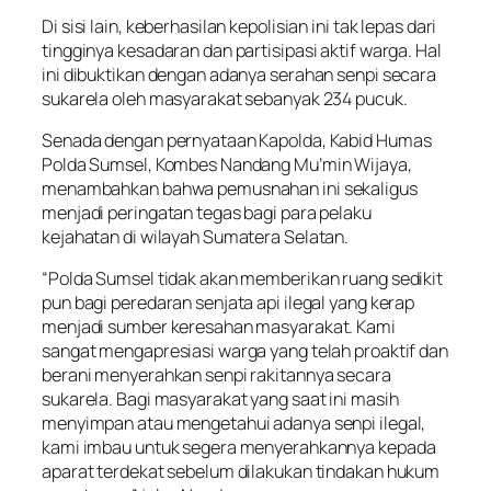
Di sisi lain, keberhasilan kepolisian ini tak lepas dari
tingginya kesadaran dan partisipasi aktif warga. Hal
ini dibuktikan dengan adanya serahan senpi secara
sukarela oleh masyarakat sebanyak 234 pucuk.
Senada dengan pernyataan Kapolda, Kabid Humas
Polda Sumsel, Kombes Nandang Mu’min Wijaya,
menambahkan bahwa pemusnahan ini sekaligus
menjadi peringatan tegas bagi para pelaku
kejahatan di wilayah Sumatera Selatan.
“Polda Sumsel tidak akan memberikan ruang sedikit
pun bagi peredaran senjata api ilegal yang kerap
menjadi sumber keresahan masyarakat. Kami
sangat mengapresiasi warga yang telah proaktif dan
berani menyerahkan senpi rakitannya secara
sukarela. Bagi masyarakat yang saat ini masih
menyimpan atau mengetahui adanya senpi ilegal,
kami imbau untuk segera menyerahkannya kepada
aparat terdekat sebelum dilakukan tindakan hukum