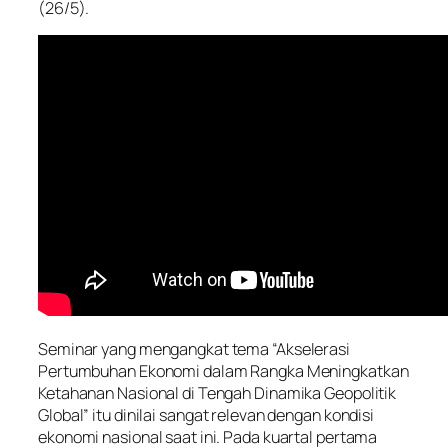
(26/5).
Seminar yang mengangkat tema “Akselerasi
Pertumbuhan Ekonomi dalam Rangka Meningkatkan
Ketahanan Nasional di Tengah Dinamika Geopolitik
Global” itu dinilai sangat relevan dengan kondisi
ekonomi nasional saat ini. Pada kuartal pertama