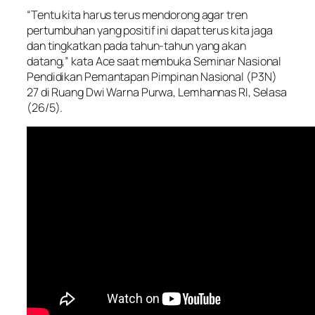
“Tentu kita harus terus mendorong agar tren
pertumbuhan yang positif ini dapat terus kita jaga
dan tingkatkan pada tahun-tahun yang akan
datang,” kata Ace saat membuka Seminar Nasional
Pendidikan Pemantapan Pimpinan Nasional (P3N)
27 di Ruang Dwi Warna Purwa, Lemhannas RI, Selasa
(26/5).