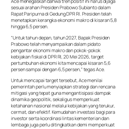
Ace menegaskan bahwa tren positif ini harus dijaga
sesuai arahan Presiden Prabowo Subianto dalam
Rapat Paripurna di Gedung DPR RI. Presiden telah
menetapkan kerangka ekonomi makro di kisaran 5,8
hingga 6,5 persen.
“Untuk tahun depan, tahun 2027, Bapak Presiden
Prabowo telah menyampaikan dalam pidato
pengantar ekonomi makro dan pokok-pokok
kebijakan fiskal di DPR RI, 20 Mei 2026, target
pertumbuhan ekonomi kita mencapai kisaran 5,6
persen sampai dengan 6,5 persen,” tegas Ace.
Untuk mencapai target tersebut, Ace menilai
pemerintah perlu menyiapkan strategi dan rencana
mitigasi yang tepat guna mengantisipasi dampak
dinamika geopolitik, sekaligus memperkuat
ketahanan nasional melalui kebijakan yang terukur,
cermat, dan efektif. Kemudahan investasi bagi para
investor serta koordinasi lintas kementerian dan
lembaga juga perlu ditingkatkan demi memperkuat