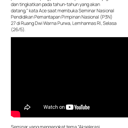
dan tingkatkan pada tahun-tahun yang akan
datang,” kata Ace saat membuka Seminar Nasional
Pendidikan Pemantapan Pimpinan Nasional (P3N)
27 di Ruang Dwi Warna Purwa, Lemhannas RI, Selasa
(26/5).
Seminar yang mengangkat tema “Akselerasi