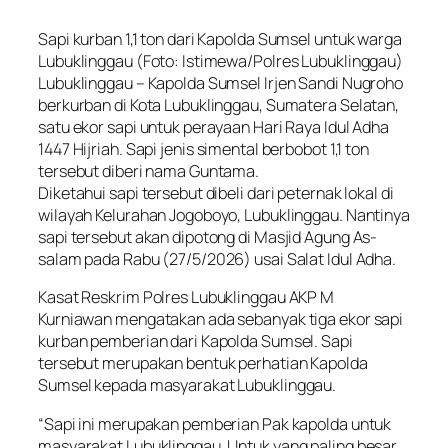
Sapi kurban 1,1 ton dari Kapolda Sumsel untuk warga
Lubuklinggau (Foto: Istimewa/Polres Lubuklinggau)
Lubuklinggau – Kapolda Sumsel Irjen Sandi Nugroho
berkurban di Kota Lubuklinggau, Sumatera Selatan,
satu ekor sapi untuk perayaan Hari Raya Idul Adha
1447 Hijriah. Sapi jenis simental berbobot 1,1 ton
tersebut diberi nama Guntama.
Diketahui sapi tersebut dibeli dari peternak lokal di
wilayah Kelurahan Jogoboyo, Lubuklinggau. Nantinya
sapi tersebut akan dipotong di Masjid Agung As-
salam pada Rabu (27/5/2026) usai Salat Idul Adha.
Kasat Reskrim Polres Lubuklinggau AKP M
Kurniawan mengatakan ada sebanyak tiga ekor sapi
kurban pemberian dari Kapolda Sumsel. Sapi
tersebut merupakan bentuk perhatian Kapolda
Sumsel kepada masyarakat Lubuklinggau.
“Sapi ini merupakan pemberian Pak kapolda untuk
masyarakat Lubuklinggau. Untuk yang paling besar