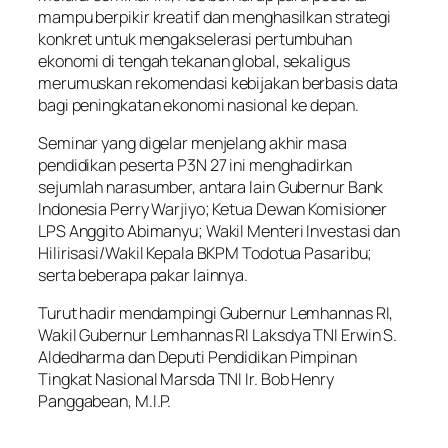
mampu berpikir kreatif dan menghasilkan strategi
konkret untuk mengakselerasi pertumbuhan
ekonomi di tengah tekanan global, sekaligus
merumuskan rekomendasi kebijakan berbasis data
bagi peningkatan ekonomi nasional ke depan.
Seminar yang digelar menjelang akhir masa
pendidikan peserta P3N 27 ini menghadirkan
sejumlah narasumber, antara lain Gubernur Bank
Indonesia Perry Warjiyo; Ketua Dewan Komisioner
LPS Anggito Abimanyu; Wakil Menteri Investasi dan
Hilirisasi/Wakil Kepala BKPM Todotua Pasaribu;
serta beberapa pakar lainnya.
Turut hadir mendampingi Gubernur Lemhannas RI,
Wakil Gubernur Lemhannas RI Laksdya TNI Erwin S.
Aldedharma dan Deputi Pendidikan Pimpinan
Tingkat Nasional Marsda TNI Ir. Bob Henry
Panggabean, M.I.P.