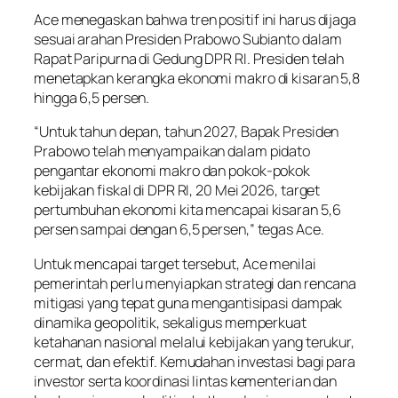
Ace menegaskan bahwa tren positif ini harus dijaga
sesuai arahan Presiden Prabowo Subianto dalam
Rapat Paripurna di Gedung DPR RI. Presiden telah
menetapkan kerangka ekonomi makro di kisaran 5,8
hingga 6,5 persen.
“Untuk tahun depan, tahun 2027, Bapak Presiden
Prabowo telah menyampaikan dalam pidato
pengantar ekonomi makro dan pokok-pokok
kebijakan fiskal di DPR RI, 20 Mei 2026, target
pertumbuhan ekonomi kita mencapai kisaran 5,6
persen sampai dengan 6,5 persen,” tegas Ace.
Untuk mencapai target tersebut, Ace menilai
pemerintah perlu menyiapkan strategi dan rencana
mitigasi yang tepat guna mengantisipasi dampak
dinamika geopolitik, sekaligus memperkuat
ketahanan nasional melalui kebijakan yang terukur,
cermat, dan efektif. Kemudahan investasi bagi para
investor serta koordinasi lintas kementerian dan