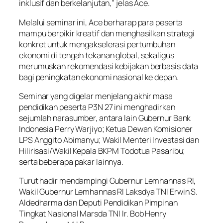
inklusif dan berkelanjutan,” jelas Ace.
Melalui seminar ini, Ace berharap para peserta
mampu berpikir kreatif dan menghasilkan strategi
konkret untuk mengakselerasi pertumbuhan
ekonomi di tengah tekanan global, sekaligus
merumuskan rekomendasi kebijakan berbasis data
bagi peningkatan ekonomi nasional ke depan.
Seminar yang digelar menjelang akhir masa
pendidikan peserta P3N 27 ini menghadirkan
sejumlah narasumber, antara lain Gubernur Bank
Indonesia Perry Warjiyo; Ketua Dewan Komisioner
LPS Anggito Abimanyu; Wakil Menteri Investasi dan
Hilirisasi/Wakil Kepala BKPM Todotua Pasaribu;
serta beberapa pakar lainnya.
Turut hadir mendampingi Gubernur Lemhannas RI,
Wakil Gubernur Lemhannas RI Laksdya TNI Erwin S.
Aldedharma dan Deputi Pendidikan Pimpinan
Tingkat Nasional Marsda TNI Ir. Bob Henry