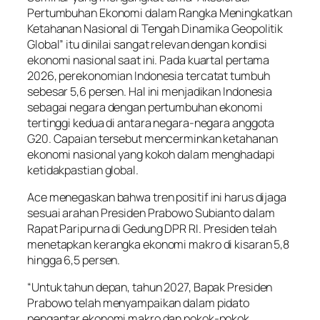
Pertumbuhan Ekonomi dalam Rangka Meningkatkan
Ketahanan Nasional di Tengah Dinamika Geopolitik
Global” itu dinilai sangat relevan dengan kondisi
ekonomi nasional saat ini. Pada kuartal pertama
2026, perekonomian Indonesia tercatat tumbuh
sebesar 5,6 persen. Hal ini menjadikan Indonesia
sebagai negara dengan pertumbuhan ekonomi
tertinggi kedua di antara negara-negara anggota
G20. Capaian tersebut mencerminkan ketahanan
ekonomi nasional yang kokoh dalam menghadapi
ketidakpastian global.
Ace menegaskan bahwa tren positif ini harus dijaga
sesuai arahan Presiden Prabowo Subianto dalam
Rapat Paripurna di Gedung DPR RI. Presiden telah
menetapkan kerangka ekonomi makro di kisaran 5,8
hingga 6,5 persen.
“Untuk tahun depan, tahun 2027, Bapak Presiden
Prabowo telah menyampaikan dalam pidato
pengantar ekonomi makro dan pokok-pokok