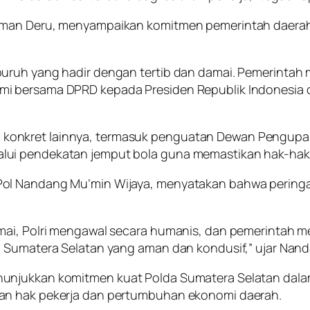
rman Deru, menyampaikan komitmen pemerintah daerah 
uruh yang hadir dengan tertib dan damai. Pemerintah
 bersama DPRD kepada Presiden Republik Indonesia dan
onkret lainnya, termasuk penguatan Dewan Pengupaha
ui pendekatan jemput bola guna memastikan hak-hak pe
ol Nandang Mu’min Wijaya, menyatakan bahwa peringat
ai, Polri mengawal secara humanis, dan pemerintah mer
n Sumatera Selatan yang aman dan kondusif,” ujar Nan
unjukkan komitmen kuat Polda Sumatera Selatan dalam
an hak pekerja dan pertumbuhan ekonomi daerah.