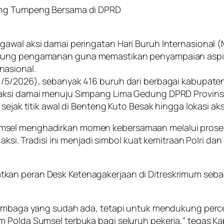
tong Tumpeng Bersama di DPRD
gawal aksi damai peringatan Hari Buruh Internasional 
sung pengamanan guna memastikan penyampaian aspiras
nasional.
1/5/2026), sebanyak 416 buruh dari berbagai kabupaten
 aksi damai menuju Simpang Lima Gedung DPRD Provinsi
sejak titik awal di Benteng Kuto Besak hingga lokasi aks
umsel menghadirkan momen kebersamaan melalui pros
aksi. Tradisi ini menjadi simbol kuat kemitraan Polri da
kan peran Desk Ketenagakerjaan di Ditreskrimum seba
 lembaga yang sudah ada, tetapi untuk mendukung perc
 Polda Sumsel terbuka bagi seluruh pekerja,” tegas Kap