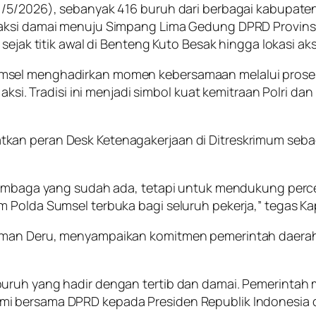
1/5/2026), sebanyak 416 buruh dari berbagai kabupaten
 aksi damai menuju Simpang Lima Gedung DPRD Provinsi
sejak titik awal di Benteng Kuto Besak hingga lokasi aks
umsel menghadirkan momen kebersamaan melalui pros
aksi. Tradisi ini menjadi simbol kuat kemitraan Polri da
kan peran Desk Ketenagakerjaan di Ditreskrimum seba
 lembaga yang sudah ada, tetapi untuk mendukung perc
 Polda Sumsel terbuka bagi seluruh pekerja,” tegas Kap
rman Deru, menyampaikan komitmen pemerintah daerah 
uruh yang hadir dengan tertib dan damai. Pemerintah
 bersama DPRD kepada Presiden Republik Indonesia dan