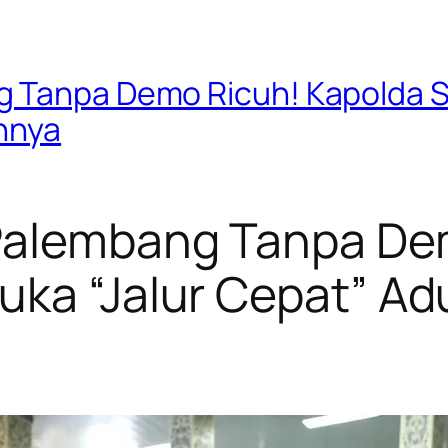
 Tanpa Demo Ricuh! Kapolda S
nnya
Palembang Tanpa De
ka “Jalur Cepat” Adu