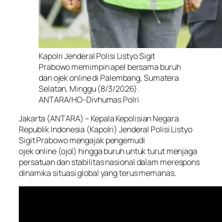
Kapolri Jenderal Polisi Listyo Sigit
Prabowo memimpin apel bersama buruh
dan ojek online di Palembang, Sumatera
Selatan, Minggu (8/3/2026).
ANTARA/HO-Divhumas Polri
Jakarta (ANTARA) – Kepala Kepolisian Negara
Republik Indonesia (Kapolri) Jenderal Polisi Listyo
Sigit Prabowo mengajak pengemudi
ojek
online
(ojol) hingga buruh untuk turut menjaga
persatuan dan stabilitas nasional dalam merespons
dinamika situasi global yang terus memanas.