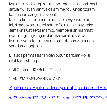
Kegiatan ini diharapkan mampu menjadi contoh bagi
satuan wilayah lainnya dalam mendukung program
ketahanan pangan nasional.
Melalui kegiatan panen raya dan penyebaran ikan
ini, diharapkan sinergi antara Polri dan masyarakat
semakin kuat serta mampu memberikan manfaat
nyata bagi lingkungan dan masyarakat sekitar,
khususnya dalam memperkuat ketahanan pangan
yang berkelanjutan.
Bila ada permasalahan dan butuh bantuan Polisi
silahkan hubungi :
Call Center : 110 (Bebas Pulsa)
“KAMI SIAP MELAYANI 24 JAM”
#polripresisi
#polriuntukmasyarakat
#poldasumsel
#hu
@prabowo
@gibran_rakabuming
@listyosigitprabowo
@s