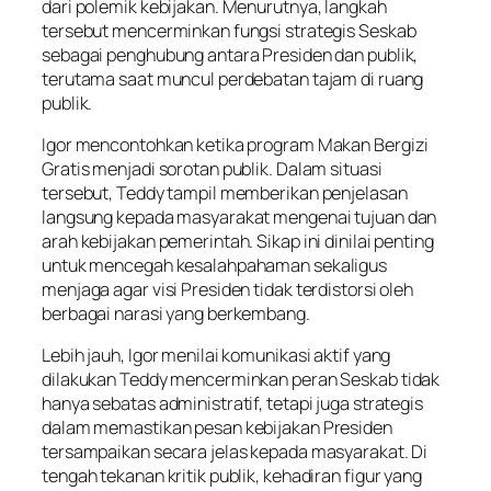
dari polemik kebijakan. Menurutnya, langkah
tersebut mencerminkan fungsi strategis Seskab
sebagai penghubung antara Presiden dan publik,
terutama saat muncul perdebatan tajam di ruang
publik.
Igor mencontohkan ketika program Makan Bergizi
Gratis menjadi sorotan publik. Dalam situasi
tersebut, Teddy tampil memberikan penjelasan
langsung kepada masyarakat mengenai tujuan dan
arah kebijakan pemerintah. Sikap ini dinilai penting
untuk mencegah kesalahpahaman sekaligus
menjaga agar visi Presiden tidak terdistorsi oleh
berbagai narasi yang berkembang.
Lebih jauh, Igor menilai komunikasi aktif yang
dilakukan Teddy mencerminkan peran Seskab tidak
hanya sebatas administratif, tetapi juga strategis
dalam memastikan pesan kebijakan Presiden
tersampaikan secara jelas kepada masyarakat. Di
tengah tekanan kritik publik, kehadiran figur yang