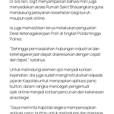
Di sisi lain, Sigit menyampaikan bahwa Polri juga
menyediakan akses Rumah Sakit Bhayangkara guna
mendukung pelayanan kesehatan bagi buruh
maupun ojek
online
.
Ia juga memastikan terus melakukan penguatan
Desk Ketenagakerjaan Polri di tingkat Polda hingga
Polres.
“Sehingga permasalahan hubungan industrial dan
ketenagakerjaan dapat diselesaikan dengan cepat
dan tepat,” katanya.
Untuk melindungi elemen ojol menjadi korban
kejahatan, dia juga sudah menginstruksikan kepada
jajaran Kapolda untuk menyiapkan aplikasi
panic
button
, dalam rangka mencegah pengemudi
ojek
online
menjadi korban pencurian dan kekerasan
alias begal.
“Saya meminta Kapolda segera mempersiapkan
aplikasi
panic button
untuk melindungi dan menjaga