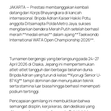
JAKARTA — Prestasi membanggakan kembali
datang dari Korps Bhayangkara di kancah
internasional. Bripda Adrian Kaiser Hakiki Potu,
anggota Ditsamapta Polda Metro Jaya, sukses
mengibarkan bendera Merah Putih setelah berhasil
meraih **medali emas** dalam ajang **Taekwondo
International WATA Open Championship 2026**.
Turnamen bergengsi yang berlangsung pada 24–27
April 2026 di Osaka, Jepang ini mempertemukan
atlet-atlet tangguh dari berbagai belahan dunia.
Bripda Adrian yang turun di kelas **Kyorugi Senior U-
87 Kg** tampil dominan dan menunjukkan teknik
serta stamina luar biasa hingga berhasil menempati
podium tertinggi.
Pencapaian gemilang ini membuktikan bahwa
semangat disiplin, kerja keras, dan dedikasi yang