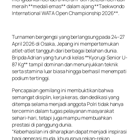
meraih **medali emas** dalam ajang **Taekwondo
International WATA Open Championship 2026**.
Turnamen bergengsi yang berlangsung pada 24–27
April 2026 di Osaka, Jepang ini mempertemukan
atlet-atlet tangguh dari berbagai belahan dunia.
Bripda Adrian yang turun di kelas **Kyorugi Senior U-
87 Kg** tampil dominan dan menunjukkan teknik
serta stamina luar biasa hingga berhasil menempati
podium tertinggi.
Pencapaian gemilang ini membuktikan bahwa
semangat disiplin, kerja keras, dan dedikasi yang
ditempa selama menjadi anggota Polri tidak hanya
tercermin dalam tugas pelayanan masyarakat
sehari-hari, tetapi juga mampu membuahkan
prestasi di panggung dunia.
“Keberhasilan ini diharapkan dapat menjadi inspirasi
bagi generasi muda, khususnya rekan-rekan