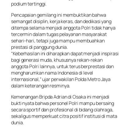
podium tertinggi.
Pencapaian gemilang ini membuktikan bahwa
semangat disiplin, kerja keras, dan dedikasi yang
ditempa selama menjadi anggota Polri tidak hanya
tercermin dalam tugas pelayanan masyarakat
sehari-hari, tetapi juga mampu membuahkan
prestasi di panggung dunia.
“Keberhasilan ini diharapkan dapat menjadi inspirasi
bagi generasi muda, khususnya rekan-rekan
anggota Polri lainnya, untuk terus berprestasi dan
mengharumkan nama Indonesia di level
internasional,” ujar perwakilan Polda Metro Jaya
dalam keterangan resminya.
Kemenangan Bripda Adrian di Osaka ini menjadi
bukti nyata bahwa personel Polri mampu bersaing
secara sportif dan profesional di bidang olahraga,
sekaligus memperkuat citra positif institusi di mata
dunia.