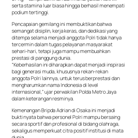
serta stamina luar biasa hingga berhasil menempati
podium tertinggi.
Pencapaian gemilang ini membuktikan bahwa
semangat disiplin, kerja keras, dan dedikasi yang
ditempa selama menjadi anggota Polri tidak hanya
tercermin dalam tugas pelayanan masyarakat
sehari-hari, tetapi juga mampu membuahkan
prestasi di panggung dunia.
“Keberhasilan ini diharapkan dapat menjadi inspirasi
bagi generasi muda, khususnya rekan-rekan
anggota Polri lainnya, untuk terus berprestasi dan
mengharumkan nama Indonesia di level
internasional,” ujar perwakilan Polda Metro Jaya
dalam keterangan resminya.
Kemenangan Bripda Adrian di Osaka ini menjadi
bukti nyata bahwa personel Polri mampu bersaing
secara sportif dan profesional di bidang olahraga,
sekaligus memperkuat citra positif institusi di mata
dunia.