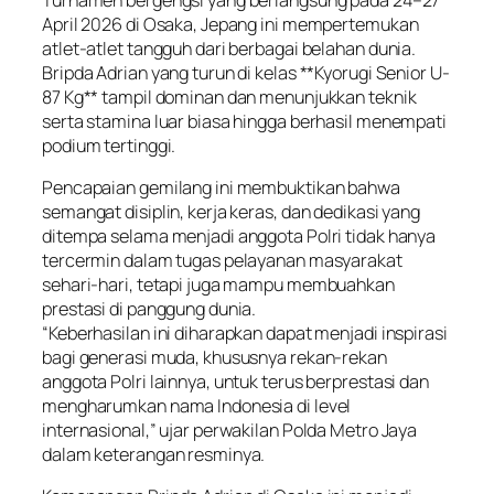
April 2026 di Osaka, Jepang ini mempertemukan
atlet-atlet tangguh dari berbagai belahan dunia.
Bripda Adrian yang turun di kelas **Kyorugi Senior U-
87 Kg** tampil dominan dan menunjukkan teknik
serta stamina luar biasa hingga berhasil menempati
podium tertinggi.
Pencapaian gemilang ini membuktikan bahwa
semangat disiplin, kerja keras, dan dedikasi yang
ditempa selama menjadi anggota Polri tidak hanya
tercermin dalam tugas pelayanan masyarakat
sehari-hari, tetapi juga mampu membuahkan
prestasi di panggung dunia.
“Keberhasilan ini diharapkan dapat menjadi inspirasi
bagi generasi muda, khususnya rekan-rekan
anggota Polri lainnya, untuk terus berprestasi dan
mengharumkan nama Indonesia di level
internasional,” ujar perwakilan Polda Metro Jaya
dalam keterangan resminya.