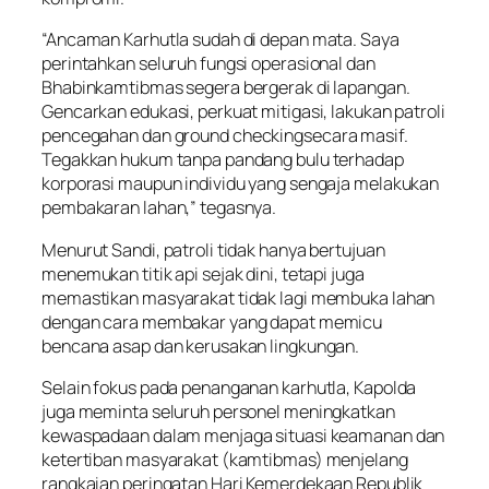
“Ancaman Karhutla sudah di depan mata. Saya
perintahkan seluruh fungsi operasional dan
Bhabinkamtibmas segera bergerak di lapangan.
Gencarkan edukasi, perkuat mitigasi, lakukan patroli
pencegahan dan
ground checking
secara masif.
Tegakkan hukum tanpa pandang bulu terhadap
korporasi maupun individu yang sengaja melakukan
pembakaran lahan,” tegasnya.
Menurut Sandi, patroli tidak hanya bertujuan
menemukan titik api sejak dini, tetapi juga
memastikan masyarakat tidak lagi membuka lahan
dengan cara membakar yang dapat memicu
bencana asap dan kerusakan lingkungan.
Selain fokus pada penanganan karhutla, Kapolda
juga meminta seluruh personel meningkatkan
kewaspadaan dalam menjaga situasi keamanan dan
ketertiban masyarakat (kamtibmas) menjelang
rangkaian peringatan Hari Kemerdekaan Republik