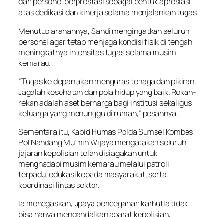
dan personel berprestasi sebagai bentuk apresiasi
atas dedikasi dan kinerja selama menjalankan tugas.
Menutup arahannya, Sandi mengingatkan seluruh
personel agar tetap menjaga kondisi fisik di tengah
meningkatnya intensitas tugas selama musim
kemarau.
“Tugas ke depan akan menguras tenaga dan pikiran.
Jagalah kesehatan dan pola hidup yang baik. Rekan-
rekan adalah aset berharga bagi institusi sekaligus
keluarga yang menunggu di rumah,” pesannya.
Sementara itu, Kabid Humas Polda Sumsel Kombes
Pol Nandang Mu’min Wijaya mengatakan seluruh
jajaran kepolisian telah disiagakan untuk
menghadapi musim kemarau melalui patroli
terpadu, edukasi kepada masyarakat, serta
koordinasi lintas sektor.
Ia menegaskan, upaya pencegahan karhutla tidak
bisa hanya mengandalkan aparat kepolisian,