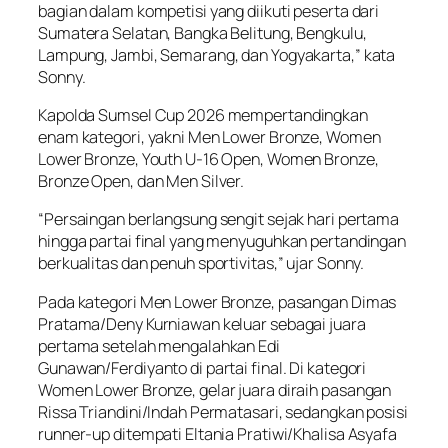
bagian dalam kompetisi yang diikuti peserta dari
Sumatera Selatan, Bangka Belitung, Bengkulu,
Lampung, Jambi, Semarang, dan Yogyakarta,” kata
Sonny.
Kapolda Sumsel Cup 2026 mempertandingkan
enam kategori, yakni Men Lower Bronze, Women
Lower Bronze, Youth U-16 Open, Women Bronze,
Bronze Open, dan Men Silver.
“Persaingan berlangsung sengit sejak hari pertama
hingga partai final yang menyuguhkan pertandingan
berkualitas dan penuh sportivitas,” ujar Sonny.
Pada kategori Men Lower Bronze, pasangan Dimas
Pratama/Deny Kurniawan keluar sebagai juara
pertama setelah mengalahkan Edi
Gunawan/Ferdiyanto di partai final. Di kategori
Women Lower Bronze, gelar juara diraih pasangan
Rissa Triandini/Indah Permatasari, sedangkan posisi
runner-up ditempati Eltania Pratiwi/Khalisa Asyafa