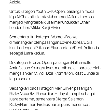
Azizia.
Untuk kategori Youth U-16 Open, pasangan muda
Kgs Al Ghazali Islami/Muhammad Alfarizi berhasil
menjadi yang terbaik usai menundukkan Ethan
London Lim/Mikko Kenji Alvino.
Sementara itu, kategori Women Bronze
dimenangkan oleh pasangan Lovine Jones/Liora
Isolda, dengan Pritasari Ekanopriana/Penti Yulianda
sebagai juara kedua.
Di kategori Bronze Open, pasangan Nathanielle
Amin/Jason Young sukses meraih gelar juara setelah
mengalahkan M. Adli Dzil Ikrom/Moh. Rifat Dunda di
laga puncak.
Sedangkan pada kategori Men Silver, pasangan
Rizky Akbar/M. Rahardian Hidayat tampil sebagai
juara pertama, sementara Dierga Salamon
Rizky/Hamman Firdaus harus puas menempati
posisi runner-up.