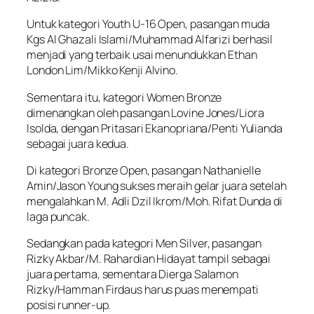
Untuk kategori Youth U-16 Open, pasangan muda
Kgs Al Ghazali Islami/Muhammad Alfarizi berhasil
menjadi yang terbaik usai menundukkan Ethan
London Lim/Mikko Kenji Alvino.
Sementara itu, kategori Women Bronze
dimenangkan oleh pasangan Lovine Jones/Liora
Isolda, dengan Pritasari Ekanopriana/Penti Yulianda
sebagai juara kedua.
Di kategori Bronze Open, pasangan Nathanielle
Amin/Jason Young sukses meraih gelar juara setelah
mengalahkan M. Adli Dzil Ikrom/Moh. Rifat Dunda di
laga puncak.
Sedangkan pada kategori Men Silver, pasangan
Rizky Akbar/M. Rahardian Hidayat tampil sebagai
juara pertama, sementara Dierga Salamon
Rizky/Hamman Firdaus harus puas menempati
posisi runner-up.