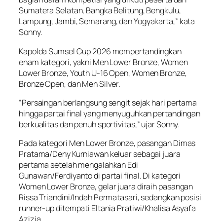
Sumatera Selatan, Bangka Belitung, Bengkulu,
Lampung, Jambi, Semarang, dan Yogyakarta,” kata
Sonny.
Kapolda Sumsel Cup 2026 mempertandingkan
enam kategori, yakni Men Lower Bronze, Women
Lower Bronze, Youth U-16 Open, Women Bronze,
Bronze Open, dan Men Silver.
“Persaingan berlangsung sengit sejak hari pertama
hingga partai final yang menyuguhkan pertandingan
berkualitas dan penuh sportivitas,” ujar Sonny.
Pada kategori Men Lower Bronze, pasangan Dimas
Pratama/Deny Kurniawan keluar sebagai juara
pertama setelah mengalahkan Edi
Gunawan/Ferdiyanto di partai final. Di kategori
Women Lower Bronze, gelar juara diraih pasangan
Rissa Triandini/Indah Permatasari, sedangkan posisi
runner-up ditempati Eltania Pratiwi/Khalisa Asyafa
Azizia.