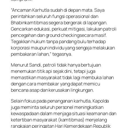
“Ancaman Karhutla sudah di depan mata. Saya
perintahkan seluruh fungsi operasional dan
Bhabinkamtibmas segera bergerak di lapangan.
Gencarkan edukasi, perkuat mitigasi, lakukan patroli
pencegahan dan
ground checking
secara masif.
Tegakkan hukum tanpa pandang bulu terhadap
korporasi maupun individu yang sengaja melakukan
pembakaran lahan,” tegasnya.
Menurut Sandi, patroli tidak hanya bertujuan
menemukan titik api sejak dini, tetapi juga
memastikan masyarakat tidak lagi membuka lahan
dengan cara membakar yang dapat memicu
bencana asap dan kerusakan lingkungan.
Selain fokus pada penanganan karhutla, Kapolda
juga meminta seluruh personel meningkatkan
kewaspadaan dalam menjaga situasi keamanan dan
ketertiban masyarakat (kamtibmas) menjelang
rangkaian peringatan Hari Kemerdekaan Republik