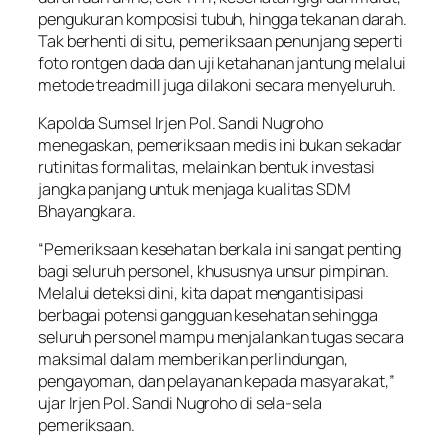
pengukuran komposisi tubuh, hingga tekanan darah.
Tak berhenti di situ, pemeriksaan penunjang seperti
foto rontgen dada dan uji ketahanan jantung melalui
metode
treadmill
juga dilakoni secara menyeluruh.
Kapolda Sumsel Irjen Pol. Sandi Nugroho
menegaskan, pemeriksaan medis ini bukan sekadar
rutinitas formalitas, melainkan bentuk investasi
jangka panjang untuk menjaga kualitas SDM
Bhayangkara.
“Pemeriksaan kesehatan berkala ini sangat penting
bagi seluruh personel, khususnya unsur pimpinan.
Melalui deteksi dini, kita dapat mengantisipasi
berbagai potensi gangguan kesehatan sehingga
seluruh personel mampu menjalankan tugas secara
maksimal dalam memberikan perlindungan,
pengayoman, dan pelayanan kepada masyarakat,”
ujar Irjen Pol. Sandi Nugroho di sela-sela
pemeriksaan.