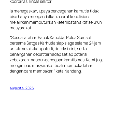
koordinasi lintas sektor.
Ia menegaskan, upaya pencegahan karhutla tidak
bisa hanya mengandalkan aparat kepolisian,
melainkan membutuhkan keterlibatan aktif seluruh
masyarakat.
“Sesuai arahan Bapak Kapolda, Polda Sumsel
bersama Satgas Karhutla siap siaga selama 24 jam
untuk melakukan patroli, deteksi dini, serta
penanganan cepat terhadap setiap potensi
kebakaran maupun gangguan kamtibmas. Kami juga
mengimbau masyarakat tidak membuka lahan
dengan cara membakar,” kata Nandang.
August 4, 2026