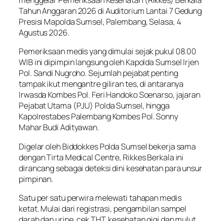
menggelar Pemeriksaan Kesehatan (Rikkes) Berkala
Tahun Anggaran 2026 di Auditorium Lantai 7 Gedung
Presisi Mapolda Sumsel, Palembang, Selasa, 4
Agustus 2026.
Pemeriksaan medis yang dimulai sejak pukul 08.00
WIB ini dipimpin langsung oleh Kapolda Sumsel Irjen
Pol. Sandi Nugroho. Sejumlah pejabat penting
tampak ikut mengantre giliran tes, di antaranya
Irwasda Kombes Pol. Feri Handoko Soenarso, jajaran
Pejabat Utama (PJU) Polda Sumsel, hingga
Kapolrestabes Palembang Kombes Pol. Sonny
Mahar Budi Adityawan.
Digelar oleh Biddokkes Polda Sumsel bekerja sama
dengan Tirta Medical Centre, Rikkes Berkala ini
dirancang sebagai deteksi dini kesehatan para unsur
pimpinan.
Satu per satu perwira melewati tahapan medis
ketat. Mulai dari registrasi, pengambilan sampel
darah dan urine, cek THT, kesehatan gigi dan mulut,