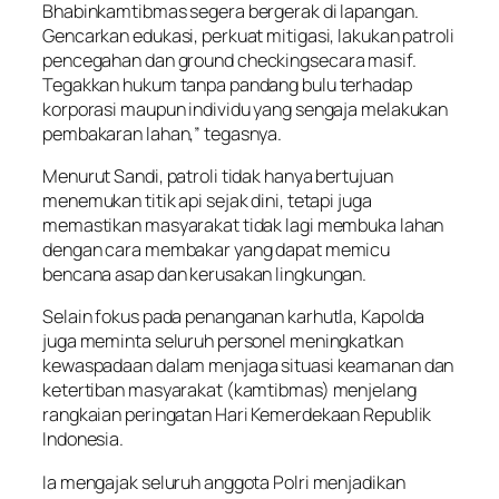
Bhabinkamtibmas segera bergerak di lapangan.
Gencarkan edukasi, perkuat mitigasi, lakukan patroli
pencegahan dan
ground checking
secara masif.
Tegakkan hukum tanpa pandang bulu terhadap
korporasi maupun individu yang sengaja melakukan
pembakaran lahan,” tegasnya.
Menurut Sandi, patroli tidak hanya bertujuan
menemukan titik api sejak dini, tetapi juga
memastikan masyarakat tidak lagi membuka lahan
dengan cara membakar yang dapat memicu
bencana asap dan kerusakan lingkungan.
Selain fokus pada penanganan karhutla, Kapolda
juga meminta seluruh personel meningkatkan
kewaspadaan dalam menjaga situasi keamanan dan
ketertiban masyarakat (kamtibmas) menjelang
rangkaian peringatan Hari Kemerdekaan Republik
Indonesia.
Ia mengajak seluruh anggota Polri menjadikan