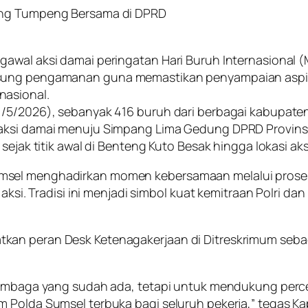
tong Tumpeng Bersama di DPRD
gawal aksi damai peringatan Hari Buruh Internasional 
sung pengamanan guna memastikan penyampaian aspiras
nasional.
1/5/2026), sebanyak 416 buruh dari berbagai kabupaten
 aksi damai menuju Simpang Lima Gedung DPRD Provinsi
sejak titik awal di Benteng Kuto Besak hingga lokasi aks
umsel menghadirkan momen kebersamaan melalui pros
aksi. Tradisi ini menjadi simbol kuat kemitraan Polri da
kan peran Desk Ketenagakerjaan di Ditreskrimum seba
 lembaga yang sudah ada, tetapi untuk mendukung perc
 Polda Sumsel terbuka bagi seluruh pekerja,” tegas Kap