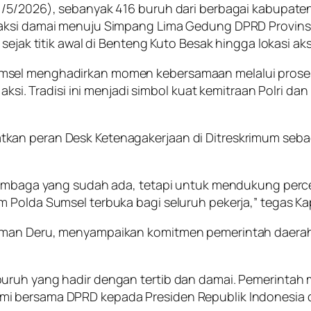
1/5/2026), sebanyak 416 buruh dari berbagai kabupaten
 aksi damai menuju Simpang Lima Gedung DPRD Provinsi
sejak titik awal di Benteng Kuto Besak hingga lokasi aks
umsel menghadirkan momen kebersamaan melalui pros
aksi. Tradisi ini menjadi simbol kuat kemitraan Polri da
kan peran Desk Ketenagakerjaan di Ditreskrimum seba
 lembaga yang sudah ada, tetapi untuk mendukung perc
 Polda Sumsel terbuka bagi seluruh pekerja,” tegas Kap
rman Deru, menyampaikan komitmen pemerintah daerah 
uruh yang hadir dengan tertib dan damai. Pemerintah
 bersama DPRD kepada Presiden Republik Indonesia dan