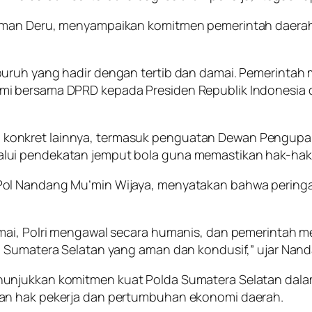
rman Deru, menyampaikan komitmen pemerintah daerah 
uruh yang hadir dengan tertib dan damai. Pemerintah
 bersama DPRD kepada Presiden Republik Indonesia dan
onkret lainnya, termasuk penguatan Dewan Pengupaha
ui pendekatan jemput bola guna memastikan hak-hak pe
ol Nandang Mu’min Wijaya, menyatakan bahwa peringat
ai, Polri mengawal secara humanis, dan pemerintah mer
n Sumatera Selatan yang aman dan kondusif,” ujar Nan
unjukkan komitmen kuat Polda Sumatera Selatan dalam
an hak pekerja dan pertumbuhan ekonomi daerah.