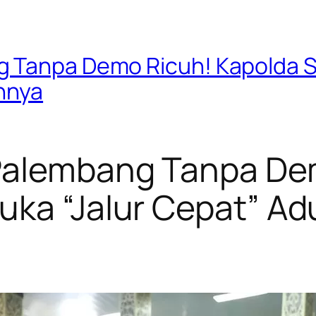
 Tanpa Demo Ricuh! Kapolda S
nnya
Palembang Tanpa De
ka “Jalur Cepat” Adu