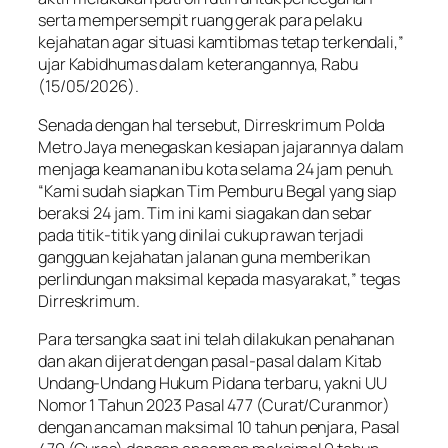
serta mempersempit ruang gerak para pelaku
kejahatan agar situasi kamtibmas tetap terkendali,”
ujar Kabidhumas dalam keterangannya, Rabu
(15/05/2026).
Senada dengan hal tersebut, Dirreskrimum Polda
Metro Jaya menegaskan kesiapan jajarannya dalam
menjaga keamanan ibu kota selama 24 jam penuh.
“Kami sudah siapkan Tim Pemburu Begal yang siap
beraksi 24 jam. Tim ini kami siagakan dan sebar
pada titik-titik yang dinilai cukup rawan terjadi
gangguan kejahatan jalanan guna memberikan
perlindungan maksimal kepada masyarakat,” tegas
Dirreskrimum.
Para tersangka saat ini telah dilakukan penahanan
dan akan dijerat dengan pasal-pasal dalam Kitab
Undang-Undang Hukum Pidana terbaru, yakni UU
Nomor 1 Tahun 2023 Pasal 477 (Curat/Curanmor)
dengan ancaman maksimal 10 tahun penjara, Pasal