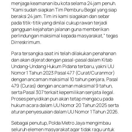
menjaga keamanan ibu kota selama 24 jam penuh.
“Kami sudah siapkan Tim Pemburu Begal yang siap
beraksi 24 jam. Tim ini kami siagakan dan sebar
pada titik-titik yang dinilai cukup rawan terjadi
gangguan kejahatan jalanan guna memberikan
perlindungan maksimal kepada masyarakat,” tegas
Dirreskrimum.
Para tersangka saat ini telah dilakukan penahanan
dan akan dijerat dengan pasal-pasal dalam Kitab
Undang-Undang Hukum Pidana terbaru, yakni UU
Nomor 1 Tahun 2023 Pasal 477 (Curat/Curanmor)
dengan ancaman maksimal 10 tahun penjara, Pasal
479 (Curas) dengan ancaman maksimal 9 tahun,
serta Pasal 307 terkait kepemilikan senjata ilegal.
Proses penyidikan pun akan tetap mengacu pada
hukum acara dalam UU Nomor 20 Tahun 2025 serta
aturan penyesuaian dalam UU Nomor 1 Tahun 2026.
Sebagai penutup, Polda Metro Jaya mengimbau
seluruh elemen masyarakat agar tidak ragu untuk