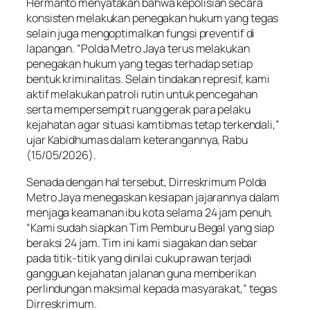
Hermanto menyatakan bahwa kepolisian secara
konsisten melakukan penegakan hukum yang tegas
selain juga mengoptimalkan fungsi preventif di
lapangan. “Polda Metro Jaya terus melakukan
penegakan hukum yang tegas terhadap setiap
bentuk kriminalitas. Selain tindakan represif, kami
aktif melakukan patroli rutin untuk pencegahan
serta mempersempit ruang gerak para pelaku
kejahatan agar situasi kamtibmas tetap terkendali,”
ujar Kabidhumas dalam keterangannya, Rabu
(15/05/2026).
Senada dengan hal tersebut, Dirreskrimum Polda
Metro Jaya menegaskan kesiapan jajarannya dalam
menjaga keamanan ibu kota selama 24 jam penuh.
“Kami sudah siapkan Tim Pemburu Begal yang siap
beraksi 24 jam. Tim ini kami siagakan dan sebar
pada titik-titik yang dinilai cukup rawan terjadi
gangguan kejahatan jalanan guna memberikan
perlindungan maksimal kepada masyarakat,” tegas
Dirreskrimum.