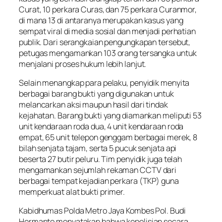
Curat, 10 perkara Curas, dan 75 perkara Curanmor,
di mana 13 di antaranya merupakan kasus yang
sempat viral di media sosial dan menjadi perhatian
publik. Dari serangkaian pengungkapan tersebut,
petugas mengamankan 103 orang tersangka untuk
menjalani proses hukum lebih lanjut.
Selain menangkap para pelaku, penyidik menyita
berbagai barang bukti yang digunakan untuk
melancarkan aksi maupun hasil dari tindak
kejahatan. Barang bukti yang diamankan meliputi 53
unit kendaraan roda dua, 4 unit kendaraan roda
empat, 65 unit telepon genggam berbagai merek, 8
bilah senjata tajam, serta 5 pucuk senjata api
beserta 27 butir peluru. Tim penyidik juga telah
mengamankan sejumlah rekaman CCTV dari
berbagai tempat kejadian perkara (TKP) guna
memperkuat alat bukti primer.
Kabidhumas Polda Metro Jaya Kombes Pol. Budi
Hermanto menyatakan bahwa kepolisian secara