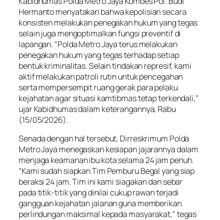
Kabidhumas Polda Metro Jaya Kombes Pol. Budi
Hermanto menyatakan bahwa kepolisian secara
konsisten melakukan penegakan hukum yang tegas
selain juga mengoptimalkan fungsi preventif di
lapangan. “Polda Metro Jaya terus melakukan
penegakan hukum yang tegas terhadap setiap
bentuk kriminalitas. Selain tindakan represif, kami
aktif melakukan patroli rutin untuk pencegahan
serta mempersempit ruang gerak para pelaku
kejahatan agar situasi kamtibmas tetap terkendali,”
ujar Kabidhumas dalam keterangannya, Rabu
(15/05/2026).
Senada dengan hal tersebut, Dirreskrimum Polda
Metro Jaya menegaskan kesiapan jajarannya dalam
menjaga keamanan ibu kota selama 24 jam penuh.
“Kami sudah siapkan Tim Pemburu Begal yang siap
beraksi 24 jam. Tim ini kami siagakan dan sebar
pada titik-titik yang dinilai cukup rawan terjadi
gangguan kejahatan jalanan guna memberikan
perlindungan maksimal kepada masyarakat,” tegas