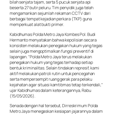
bilah senjata tajam, serta 5 pucuk senjata api
beserta 27 butir peluru. Tim penyidik juga telah
mengamankan sejumlah rekaman CCTV dari
berbagai tempat kejadian perkara (TKP) guna
memperkuat alat bukti primer.
Kabidhumas Polda Metro Jaya Kombes Pol. Budi
Hermanto menyatakan bahwa kepolisian secara
konsisten melakukan penegakan hukum yang tegas
selain juga mengoptimalkan fungsi preventif di
lapangan. “Polda Metro Jaya terus melakukan
penegakan hukum yang tegas terhadap setiap
bentuk kriminalitas. Selain tindakan represif, kami
aktif melakukan patroli rutin untuk pencegahan
serta mempersempit ruang gerak para pelaku
kejahatan agar situasi kamtibmas tetap terkendali,”
ujar Kabidhumas dalam keterangannya, Rabu
(15/05/2026).
Senada dengan hal tersebut, Dirreskrimum Polda
Metro Jaya menegaskan kesiapan jajarannya dalam