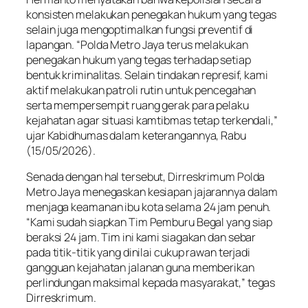
konsisten melakukan penegakan hukum yang tegas
selain juga mengoptimalkan fungsi preventif di
lapangan. “Polda Metro Jaya terus melakukan
penegakan hukum yang tegas terhadap setiap
bentuk kriminalitas. Selain tindakan represif, kami
aktif melakukan patroli rutin untuk pencegahan
serta mempersempit ruang gerak para pelaku
kejahatan agar situasi kamtibmas tetap terkendali,”
ujar Kabidhumas dalam keterangannya, Rabu
(15/05/2026).
Senada dengan hal tersebut, Dirreskrimum Polda
Metro Jaya menegaskan kesiapan jajarannya dalam
menjaga keamanan ibu kota selama 24 jam penuh.
“Kami sudah siapkan Tim Pemburu Begal yang siap
beraksi 24 jam. Tim ini kami siagakan dan sebar
pada titik-titik yang dinilai cukup rawan terjadi
gangguan kejahatan jalanan guna memberikan
perlindungan maksimal kepada masyarakat,” tegas
Dirreskrimum.