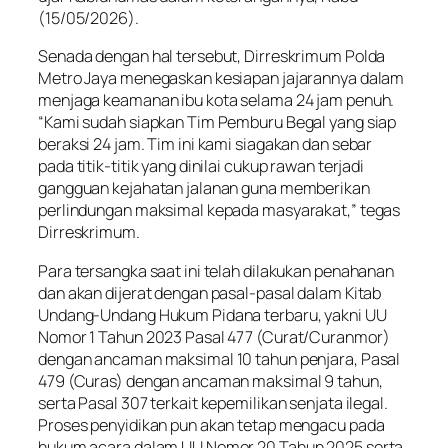
(15/05/2026).
Senada dengan hal tersebut, Dirreskrimum Polda
Metro Jaya menegaskan kesiapan jajarannya dalam
menjaga keamanan ibu kota selama 24 jam penuh.
“Kami sudah siapkan Tim Pemburu Begal yang siap
beraksi 24 jam. Tim ini kami siagakan dan sebar
pada titik-titik yang dinilai cukup rawan terjadi
gangguan kejahatan jalanan guna memberikan
perlindungan maksimal kepada masyarakat,” tegas
Dirreskrimum.
Para tersangka saat ini telah dilakukan penahanan
dan akan dijerat dengan pasal-pasal dalam Kitab
Undang-Undang Hukum Pidana terbaru, yakni UU
Nomor 1 Tahun 2023 Pasal 477 (Curat/Curanmor)
dengan ancaman maksimal 10 tahun penjara, Pasal
479 (Curas) dengan ancaman maksimal 9 tahun,
serta Pasal 307 terkait kepemilikan senjata ilegal.
Proses penyidikan pun akan tetap mengacu pada
hukum acara dalam UU Nomor 20 Tahun 2025 serta