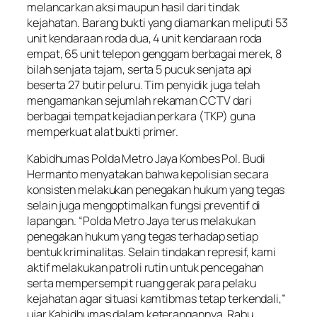
melancarkan aksi maupun hasil dari tindak
kejahatan. Barang bukti yang diamankan meliputi 53
unit kendaraan roda dua, 4 unit kendaraan roda
empat, 65 unit telepon genggam berbagai merek, 8
bilah senjata tajam, serta 5 pucuk senjata api
beserta 27 butir peluru. Tim penyidik juga telah
mengamankan sejumlah rekaman CCTV dari
berbagai tempat kejadian perkara (TKP) guna
memperkuat alat bukti primer.
Kabidhumas Polda Metro Jaya Kombes Pol. Budi
Hermanto menyatakan bahwa kepolisian secara
konsisten melakukan penegakan hukum yang tegas
selain juga mengoptimalkan fungsi preventif di
lapangan. “Polda Metro Jaya terus melakukan
penegakan hukum yang tegas terhadap setiap
bentuk kriminalitas. Selain tindakan represif, kami
aktif melakukan patroli rutin untuk pencegahan
serta mempersempit ruang gerak para pelaku
kejahatan agar situasi kamtibmas tetap terkendali,”
ujar Kabidhumas dalam keterangannya, Rabu