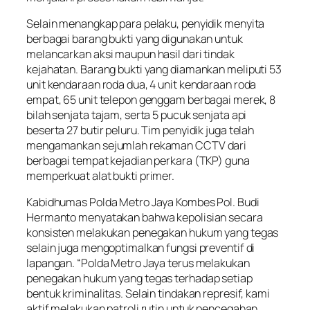
Selain menangkap para pelaku, penyidik menyita
berbagai barang bukti yang digunakan untuk
melancarkan aksi maupun hasil dari tindak
kejahatan. Barang bukti yang diamankan meliputi 53
unit kendaraan roda dua, 4 unit kendaraan roda
empat, 65 unit telepon genggam berbagai merek, 8
bilah senjata tajam, serta 5 pucuk senjata api
beserta 27 butir peluru. Tim penyidik juga telah
mengamankan sejumlah rekaman CCTV dari
berbagai tempat kejadian perkara (TKP) guna
memperkuat alat bukti primer.
Kabidhumas Polda Metro Jaya Kombes Pol. Budi
Hermanto menyatakan bahwa kepolisian secara
konsisten melakukan penegakan hukum yang tegas
selain juga mengoptimalkan fungsi preventif di
lapangan. “Polda Metro Jaya terus melakukan
penegakan hukum yang tegas terhadap setiap
bentuk kriminalitas. Selain tindakan represif, kami
aktif melakukan patroli rutin untuk pencegahan