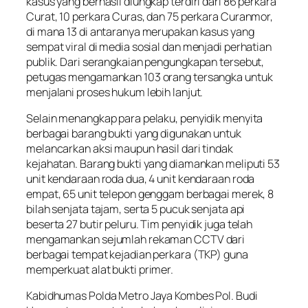
kasus yang berhasil diungkap terdiri dari 86 perkara
Curat, 10 perkara Curas, dan 75 perkara Curanmor,
di mana 13 di antaranya merupakan kasus yang
sempat viral di media sosial dan menjadi perhatian
publik. Dari serangkaian pengungkapan tersebut,
petugas mengamankan 103 orang tersangka untuk
menjalani proses hukum lebih lanjut.
Selain menangkap para pelaku, penyidik menyita
berbagai barang bukti yang digunakan untuk
melancarkan aksi maupun hasil dari tindak
kejahatan. Barang bukti yang diamankan meliputi 53
unit kendaraan roda dua, 4 unit kendaraan roda
empat, 65 unit telepon genggam berbagai merek, 8
bilah senjata tajam, serta 5 pucuk senjata api
beserta 27 butir peluru. Tim penyidik juga telah
mengamankan sejumlah rekaman CCTV dari
berbagai tempat kejadian perkara (TKP) guna
memperkuat alat bukti primer.
Kabidhumas Polda Metro Jaya Kombes Pol. Budi