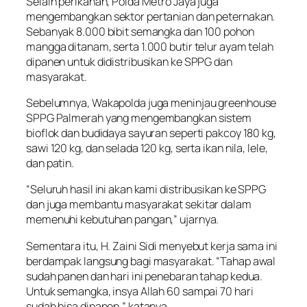
Selain perikanan, Polda Metro Jaya juga
mengembangkan sektor pertanian dan peternakan.
Sebanyak 8.000 bibit semangka dan 100 pohon
mangga ditanam, serta 1.000 butir telur ayam telah
dipanen untuk didistribusikan ke SPPG dan
masyarakat.
Sebelumnya, Wakapolda juga meninjau greenhouse
SPPG Palmerah yang mengembangkan sistem
bioflok dan budidaya sayuran seperti pakcoy 180 kg,
sawi 120 kg, dan selada 120 kg, serta ikan nila, lele,
dan patin.
“Seluruh hasil ini akan kami distribusikan ke SPPG
dan juga membantu masyarakat sekitar dalam
memenuhi kebutuhan pangan,” ujarnya.
Sementara itu, H. Zaini Sidi menyebut kerja sama ini
berdampak langsung bagi masyarakat. “Tahap awal
sudah panen dan hari ini penebaran tahap kedua.
Untuk semangka, insya Allah 60 sampai 70 hari
sudah bisa dipanen,” katanya.