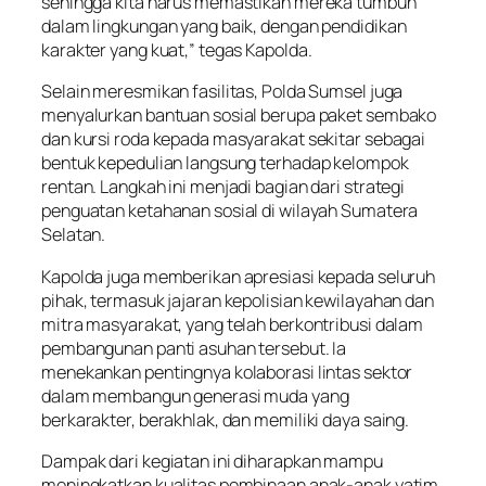
sehingga kita harus memastikan mereka tumbuh
dalam lingkungan yang baik, dengan pendidikan
karakter yang kuat,” tegas Kapolda.
Selain meresmikan fasilitas, Polda Sumsel juga
menyalurkan bantuan sosial berupa paket sembako
dan kursi roda kepada masyarakat sekitar sebagai
bentuk kepedulian langsung terhadap kelompok
rentan. Langkah ini menjadi bagian dari strategi
penguatan ketahanan sosial di wilayah Sumatera
Selatan.
Kapolda juga memberikan apresiasi kepada seluruh
pihak, termasuk jajaran kepolisian kewilayahan dan
mitra masyarakat, yang telah berkontribusi dalam
pembangunan panti asuhan tersebut. Ia
menekankan pentingnya kolaborasi lintas sektor
dalam membangun generasi muda yang
berkarakter, berakhlak, dan memiliki daya saing.
Dampak dari kegiatan ini diharapkan mampu
meningkatkan kualitas pembinaan anak-anak yatim