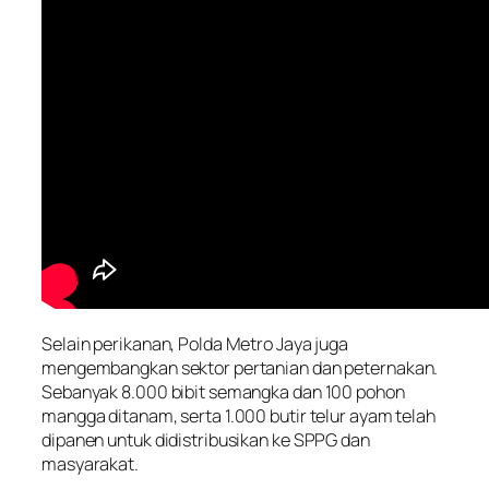
Selain perikanan, Polda Metro Jaya juga
mengembangkan sektor pertanian dan peternakan.
Sebanyak 8.000 bibit semangka dan 100 pohon
mangga ditanam, serta 1.000 butir telur ayam telah
dipanen untuk didistribusikan ke SPPG dan
masyarakat.