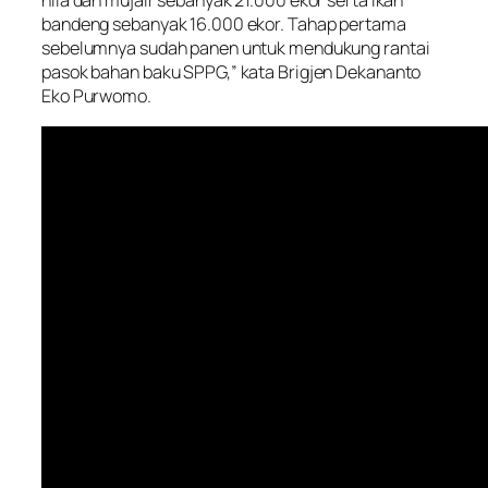
nila dan mujair sebanyak 21.000 ekor serta ikan
bandeng sebanyak 16.000 ekor. Tahap pertama
sebelumnya sudah panen untuk mendukung rantai
pasok bahan baku SPPG,” kata Brigjen Dekananto
Eko Purwomo.