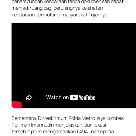
penampungan kendaraan tanpa dokumen sah dapat
menjadi ruang bagi berulangnya kejahatan
kendaraan bermotor di masyarakat,” ujarnya.
Sementara, Dirreskrimum Polda Metro Jaya Kombes
Pol Iman Imannudin menjelaskan, dari lokasi
tersebut polisi mengamankan 1.494 unit sepeda