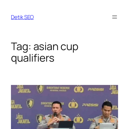
Skip
to
Detik SEO
content
Tag:
asian cup
qualifiers