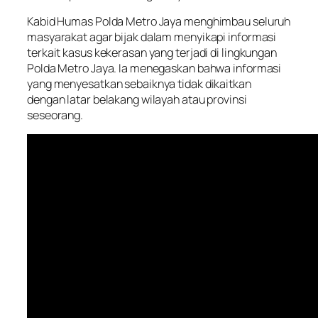
Kabid Humas Polda Metro Jaya menghimbau seluruh
masyarakat agar bijak dalam menyikapi informasi
terkait kasus kekerasan yang terjadi di lingkungan
Polda Metro Jaya. Ia menegaskan bahwa informasi
yang menyesatkan sebaiknya tidak dikaitkan
dengan latar belakang wilayah atau provinsi
seseorang.