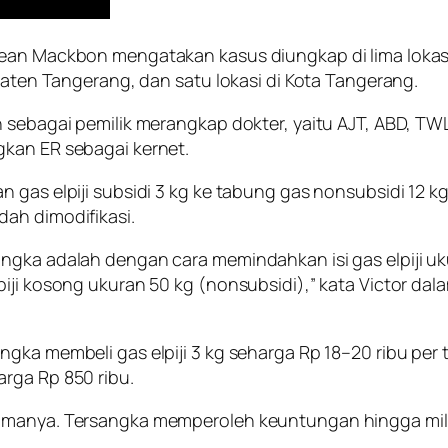
ean Mackbon mengatakan kasus diungkap di lima lokasi b
upaten Tangerang, dan satu lokasi di Kota Tangerang.
 sebagai pemilik merangkap dokter, yaitu AJT, ABD, TWL
gkan ER sebagai kernet.
n gas elpiji subsidi 3 kg ke tabung gas nonsubsidi 12 
ah dimodifikasi.
ngka adalah dengan cara memindahkan isi gas elpiji uku
iji kosong ukuran 50 kg (nonsubsidi),” kata Victor dal
gka membeli gas elpiji 3 kg seharga Rp 18–20 ribu per 
rga Rp 850 ribu.
lamanya. Tersangka memperoleh keuntungan hingga mili