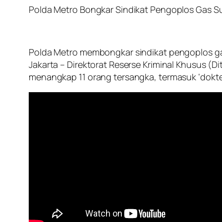
Polda Metro Bongkar Sindikat Pengoplos Gas Sub
Polda Metro membongkar sindikat pengoplos gas
Jakarta – Direktorat Reserse Kriminal Khusus (D
menangkap 11 orang tersangka, termasuk ‘dokte