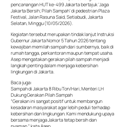
pencanangan HUT ke-499 Jakarta bertajuk ‘Jaga
Jakarta Bersih; Pilah Sampah’ di pedestrian Plaza
Festival, Jalan Rasuna Said, Setiabudi, Jakarta
Selatan, Minggu (10/05/2026).
Kegiatan tersebut merupakan tindak lanjut Instruksi
Gubernur Jakarta Nomor 5 Tahun 2026 tentang
kewajiban memilah sampah dari sumbernya, baik di
rumah tangga, perkantoran maupun tempat usaha.
Asep mengatakan gerakan pilah sampah menjadi
langkah penting dalam menjaga kebersihan
lingkungan di Jakarta.
Baca juga:
Sampah di Jakarta 8 Ribu Ton/Hari, Menteri LH
Dukung Gerakan Pilah Sampah
“Gerakan ini sangat positif untuk membangun
kesadaran masyarakat agar lebih peduli terhadap
kebersihan dan lingkungan. Kami mendukung upaya
bersama menjaga Jakarta tetap bersih dan
nyaman,” kata Asep.