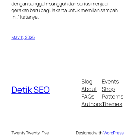
dengan sungguh-sungguh dan serius menjadi
gerakan baru bagi Jakarta untuk memilah sampah
ini,” katanya.
May 11, 2026
Blog
Events
Detik SEO
About
Shop
FAQs
Patterns
Authors
Themes
Twenty Twenty-Five
Designed with
WordPress