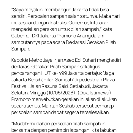
“Saya meyakini membangun Jakarta tidak bisa
sendiri. Persoalan sampah salah satunya. Maka hari
ini, sesuai dengan Instruksi Gubernur, kita akan
mengadakan gerakan untuk pilah sampah,” kata
Gubernur DKI Jakarta Pramono Anung dalam
sambutannya pada acara Deklarasi Gerakan Pilah
Sampah.
Kapolda Metro Jaya Irjen Asep Edi Suheri menghadiri
deklarasi Gerakan Pilah Sampah sekaligus
pencanangan HUT ke-499 Jakarta bertajuk ‘Jaga
Jakarta Bersih; Pilah Sampah’ di pedestrian Plaza
Festival, Jalan Rasuna Said, Setiabudi, Jakarta
Selatan, Minggu (10/05/2026). (Dok. Istimewa)
Pramono menyebutkan gerakan ini akan dilakukan
secara serius. Mantan Seskab tersebut berharap
persoalan sampah dapat segera terselesaikan.
“Mudah-mudahan persoalan pilah sampah ini
bersama dengan pemimpin lapangan, kita lakukan