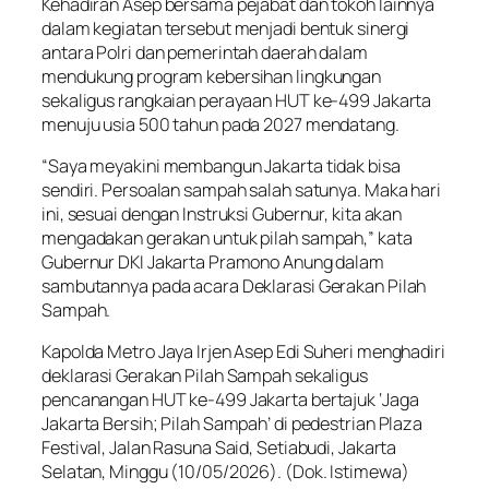
Kehadiran Asep bersama pejabat dan tokoh lainnya
dalam kegiatan tersebut menjadi bentuk sinergi
antara Polri dan pemerintah daerah dalam
mendukung program kebersihan lingkungan
sekaligus rangkaian perayaan HUT ke-499 Jakarta
menuju usia 500 tahun pada 2027 mendatang.
“Saya meyakini membangun Jakarta tidak bisa
sendiri. Persoalan sampah salah satunya. Maka hari
ini, sesuai dengan Instruksi Gubernur, kita akan
mengadakan gerakan untuk pilah sampah,” kata
Gubernur DKI Jakarta Pramono Anung dalam
sambutannya pada acara Deklarasi Gerakan Pilah
Sampah.
Kapolda Metro Jaya Irjen Asep Edi Suheri menghadiri
deklarasi Gerakan Pilah Sampah sekaligus
pencanangan HUT ke-499 Jakarta bertajuk ‘Jaga
Jakarta Bersih; Pilah Sampah’ di pedestrian Plaza
Festival, Jalan Rasuna Said, Setiabudi, Jakarta
Selatan, Minggu (10/05/2026). (Dok. Istimewa)