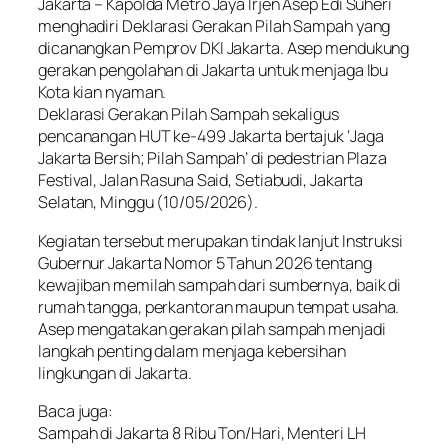
Jakarta – Kapolda Metro Jaya Irjen Asep Edi Suheri
menghadiri Deklarasi Gerakan Pilah Sampah yang
dicanangkan Pemprov DKI Jakarta. Asep mendukung
gerakan pengolahan di Jakarta untuk menjaga Ibu
Kota kian nyaman.
Deklarasi Gerakan Pilah Sampah sekaligus
pencanangan HUT ke-499 Jakarta bertajuk ‘Jaga
Jakarta Bersih; Pilah Sampah’ di pedestrian Plaza
Festival, Jalan Rasuna Said, Setiabudi, Jakarta
Selatan, Minggu (10/05/2026).
Kegiatan tersebut merupakan tindak lanjut Instruksi
Gubernur Jakarta Nomor 5 Tahun 2026 tentang
kewajiban memilah sampah dari sumbernya, baik di
rumah tangga, perkantoran maupun tempat usaha.
Asep mengatakan gerakan pilah sampah menjadi
langkah penting dalam menjaga kebersihan
lingkungan di Jakarta.
Baca juga:
Sampah di Jakarta 8 Ribu Ton/Hari, Menteri LH