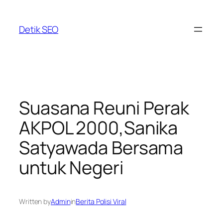
Skip
to
Detik SEO
content
Suasana Reuni Perak
AKPOL 2000,Sanika
Satyawada Bersama
untuk Negeri
Written by
Admin
in
Berita Polisi Viral