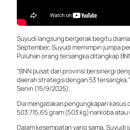
Suyudi langsung bergerak begitu diam
September, Suyudi memimpin jumpa per
Puluhan orang tersangka ditangkap BN
“BNN pusat dan provinsi bersinergi deng
daerah strategis dengan 53 tersangka,”
Senin (15/9/2025).
Dia mengatakan pengungkapan kasus di
503.715,65 gram (503 kg) narkoba atau 0,
Dalam kesempatan yang sama, Suyudi 