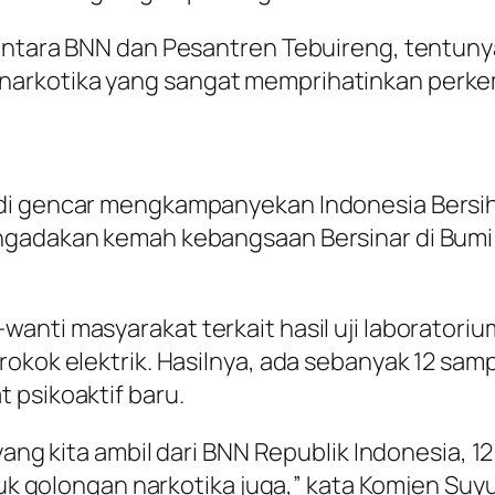
 antara BNN dan Pesantren Tebuireng, tentuny
narkotika yang sangat memprihatinkan perk
di gencar mengkampanyekan Indonesia Bersih 
ngadakan kemah kebangsaan Bersinar di Bumi
anti masyarakat terkait hasil uji laboratoriu
 rokok elektrik. Hasilnya, ada sebanyak 12 s
 psikoaktif baru.
ang kita ambil dari BNN Republik Indonesia, 12 
suk golongan narkotika juga,” kata Komjen Suyu