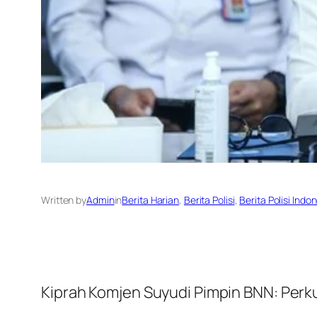
Written by
Admin
in
Berita Harian
, 
Berita Polisi
, 
Berita Polisi Indo
Kiprah Komjen Suyudi Pimpin BNN: Perk