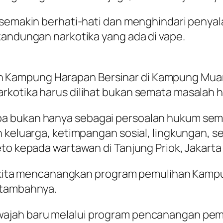
i semakin berhati-hati dan menghindari penya
kandungan narkotika yang ada di vape.
ampung Harapan Bersinar di Kampung Muara 
kotika harus dilihat bukan semata masalah hu
a bukan hanya sebagai persoalan hukum semat
n keluarga, ketimpangan sosial, lingkungan, 
to kepada wartawan di Tanjung Priok, Jakarta 
us kita mencanangkan program pemulihan Kampu
 tambahnya.
ajah baru melalui program pencanangan pemul