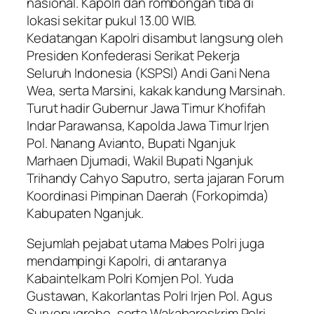
nasional. Kapolri dan rombongan tiba di
lokasi sekitar pukul 13.00 WIB.
Kedatangan Kapolri disambut langsung oleh
Presiden Konfederasi Serikat Pekerja
Seluruh Indonesia (KSPSI) Andi Gani Nena
Wea, serta Marsini, kakak kandung Marsinah.
Turut hadir Gubernur Jawa Timur Khofifah
Indar Parawansa, Kapolda Jawa Timur Irjen
Pol. Nanang Avianto, Bupati Nganjuk
Marhaen Djumadi, Wakil Bupati Nganjuk
Trihandy Cahyo Saputro, serta jajaran Forum
Koordinasi Pimpinan Daerah (Forkopimda)
Kabupaten Nganjuk.
Sejumlah pejabat utama Mabes Polri juga
mendampingi Kapolri, di antaranya
Kabaintelkam Polri Komjen Pol. Yuda
Gustawan, Kakorlantas Polri Irjen Pol. Agus
Suryonugroho, serta Wakabareskrim Polri