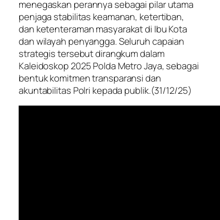
menegaskan perannya sebagai pilar utama
penjaga stabilitas keamanan, ketertiban,
dan ketenteraman masyarakat di Ibu Kota
dan wilayah penyangga. Seluruh capaian
strategis tersebut dirangkum dalam
Kaleidoskop 2025 Polda Metro Jaya, sebagai
bentuk komitmen transparansi dan
akuntabilitas Polri kepada publik.(31/12/25)