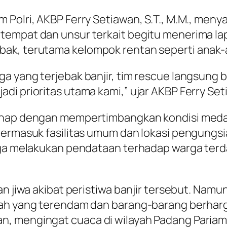
m Polri, AKBP Ferry Setiawan, S.T., M.M., me
empat dan unsur terkait begitu menerima lapo
ak, terutama kelompok rentan seperti anak-a
a yang terjebak banjir, tim rescue langsung 
di prioritas utama kami,” ujar AKBP Ferry Set
tahap dengan mempertimbangkan kondisi medan
termasuk fasilitas umum dan lokasi pengungsi
juga melakukan pendataan terhadap warga ter
an jiwa akibat peristiwa banjir tersebut. Nam
mah yang terendam dan barang-barang berharg
, mengingat cuaca di wilayah Padang Pariam