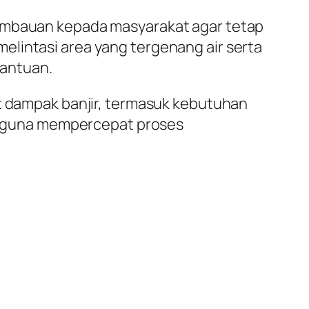
 imbauan kepada masyarakat agar tetap
elintasi area yang tergenang air serta
bantuan.
it dampak banjir, termasuk kebutuhan
kan guna mempercepat proses