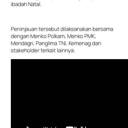
ibadah Natal.
Peninjauan tersebut dilaksanakan bersama
dengan Menko Polkam, Menko PMK,
Mendagri, Panglima TNI, Kemenag dan
stakeholder terkait lainnya.