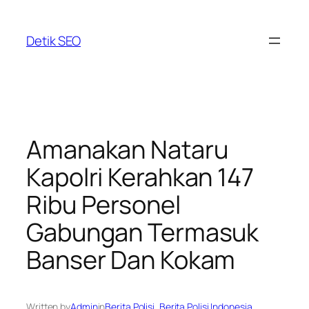
Skip
to
Detik SEO
content
Amanakan Nataru
Kapolri Kerahkan 147
Ribu Personel
Gabungan Termasuk
Banser Dan Kokam
Written by
Admin
in
Berita Polisi
, 
Berita Polisi Indonesia